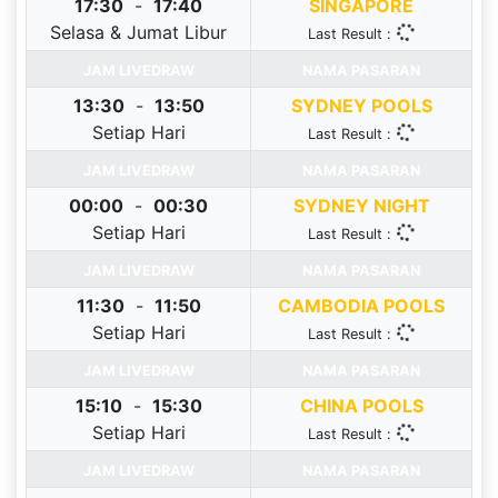
17:30
-
17:40
SINGAPORE
Selasa & Jumat Libur
Last Result :
JAM LIVEDRAW
NAMA PASARAN
13:30
-
13:50
SYDNEY POOLS
Setiap Hari
Last Result :
JAM LIVEDRAW
NAMA PASARAN
00:00
-
00:30
SYDNEY NIGHT
Setiap Hari
Last Result :
JAM LIVEDRAW
NAMA PASARAN
11:30
-
11:50
CAMBODIA POOLS
Setiap Hari
Last Result :
JAM LIVEDRAW
NAMA PASARAN
15:10
-
15:30
CHINA POOLS
Setiap Hari
Last Result :
JAM LIVEDRAW
NAMA PASARAN