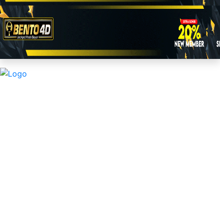
DAFTAR
LOGIN
Prediksi Hari Ini
Prediksi Lainnya
Data Result
Paito Warna