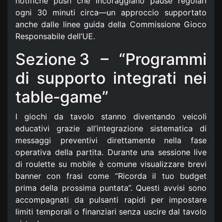
notifiche push che incoraggiano pause regolari
ogni 30 minuti circa—un approccio supportato
anche dalle linee guida della Commissione Gioco
Responsabile dell’UE.
Sezione 3 – “Programmi
di supporto integrati nei
table‑game”
I giochi da tavolo stanno diventando veicoli
educativi grazie all’integrazione sistematica di
messaggi preventivi direttamente nella fase
operativa della partita. Durante una sessione live
di roulette su mobile è comune visualizzare brevi
banner con frasi come “Ricorda il tuo budget
prima della prossima puntata”. Questi avvisi sono
accompagnati da pulsanti rapidi per impostare
limiti temporali o finanziari senza uscire dal tavolo