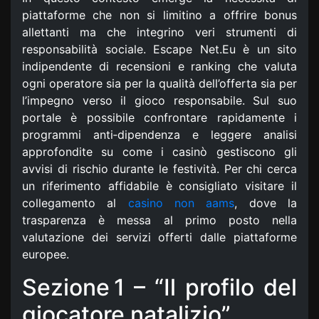
piattaforme che non si limitino a offrire bonus
allettanti ma che integrino veri strumenti di
responsabilità sociale. Escape Net.Eu è un sito
indipendente di recensioni e ranking che valuta
ogni operatore sia per la qualità dell’offerta sia per
l’impegno verso il gioco responsabile. Sul suo
portale è possibile confrontare rapidamente i
programmi anti‑dipendenza e leggere analisi
approfondite su come i casinò gestiscono gli
avvisi di rischio durante le festività. Per chi cerca
un riferimento affidabile è consigliato visitare il
collegamento al
casino non aams
, dove la
trasparenza è messa al primo posto nella
valutazione dei servizi offerti dalle piattaforme
europee.
Sezione 1 – “Il profilo del
giocatore natalizio”