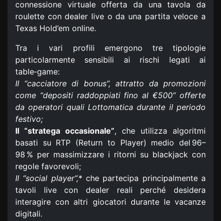
connessione virtuale offerta da una tavola da
roulette con dealer live o da una partita veloce a
Texas Hold’em online.
Tra i vari profili emergono tre tipologie
particolarmente sensibili ai rischi legati ai
table‑game:
Il “cacciatore di bonus”
, attratto da promozioni
come “depositi raddoppiati fino al €500” offerte
da operatori quali Lottomatica durante il periodo
festivo;
Il “stratega occasionale”
, che utilizza algoritmi
basati su RTP (Return to Player) medio del 96–
98 % per massimizzare i ritorni su blackjack con
regole favorevoli;
Il “social player”,
* che partecipa principalmente a
tavoli live con dealer reali perché desidera
interagire con altri giocatori durante le vacanze
digitali.