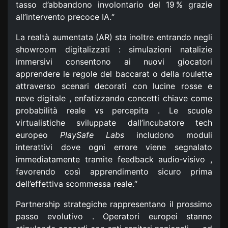
tasso d’abbandono involontario del 19 % grazie
all’intervento precoce IA.“
La realtà aumentata (AR) sta inoltre entrando negli
showroom digitalizzati : simulazioni natalizie
immersivi consentono ai nuovi giocatori
apprendere le regole del baccarat o della roulette
attraverso scenari decorati con lucine rosse e
neve digitale , enfatizzando concetti chiave come
probabilità reale vs percepita . Le scuole
virtualistiche sviluppate dall’incubatore tech
europeo
PlaySafe Labs
includono moduli
interattivi dove ogni errore viene segnalato
immediatamente tramite feedback audio‐visivo ,
favorendo così apprendimento sicuro prima
dell’effettiva scommessa reale.“
Partnership strategiche rappresentano il prossimo
passo evolutivo . Operatori europei stanno