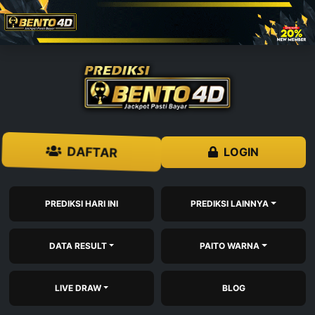
DAFTAR
LOGIN
PREDIKSI HARI INI
PREDIKSI LAINNYA
DATA RESULT
PAITO WARNA
LIVE DRAW
BLOG