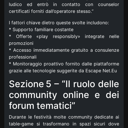
ludico ed entrò in contatto con counselor
certificati forniti dall’operatore stesso.“
I fattori chiave dietro queste svolte includono:
* Supporto familiare costante
* Offerte «play responsibly» integrate nelle
promozioni
* Accesso immediatamente gratuito a consulenze
professionali
* Monitoraggio proattivo fornito dalle piattaforme
grazie alle tecnologie suggerite da Escape Net.Eu
Sezione 5 – “Il ruolo delle
community online e dei
forum tematici”
Durante le festività molte community dedicate ai
table‑game si trasformano in spazi sicuri dove