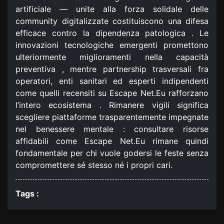
artificiale — unite alla forza solidale delle
community digitalizzate costituiscono una difesa
efficace contro la dipendenza patologica . Le
innovazioni tecnologiche emergenti promettono
ulteriormente miglioramenti nella capacità
preventiva , mentre partnership trasversali fra
operatori, enti sanitari ed esperti indipendenti
come quelli recensiti su Escape Net.Eu rafforzano
l’intero ecosistema . Rimanere vigili significa
scegliere piattaforme trasparentemente impegnate
nel benessere mentale : consultare risorse
affidabili come Escape Net.Eu rimane quindi
fondamentale per chi vuole godersi le feste senza
compromettere sé stesso né i propri cari.​
Tags :