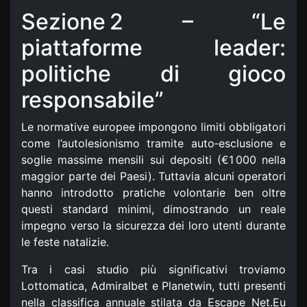
Sezione 2 – “Le
piattaforme leader:
politiche di gioco
responsabile”
Le normative europee impongono limiti obbligatori
come l’autolesionismo tramite auto‑esclusione e
soglie massime mensili sui depositi (€1 000 nella
maggior parte dei Paesi). Tuttavia alcuni operatori
hanno introdotto pratiche volontarie ben oltre
questi standard minimi, dimostrando un reale
impegno verso la sicurezza dei loro utenti durante
le feste natalizie.
Tra i casi studio più significativi troviamo
Lottomatica, Admiralbet e Planetwin, tutti presenti
nella classifica annuale stilata da Escape Net.Eu