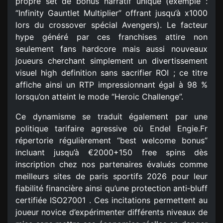
propre set de bonus narratif unique (exemple :
“Infinity Gauntlet Multiplier” offrant jusqu’à x1000
lors du crossover spécial Avengers). Le facteur
hype généré par ces franchises attire non
seulement fans hardcore mais aussi nouveaux
joueurs cherchant simplement un divertissement
visuel high definition sans sacrifier ROI ; ce titre
affiche ainsi un RTP impressionnant égal à 98 %
lorsqu’on atteint le mode “Heroic Challenge”.
Ce dynamisme se traduit également par une
politique tarifaire agressive où Endel Engie.Fr
répertorie régulièrement “best welcome bonus”
incluant jusqu’à €2000+150 free spins dès
inscription chez nos partenaires évalués comme
meilleurs sites de paris sportifs 2026 pour leur
fiabilité financière ainsi qu’une protection anti‑bluff
certifiée ISO27001 . Ces incitations permettent au
joueur novice d’expérimenter différents niveaux de