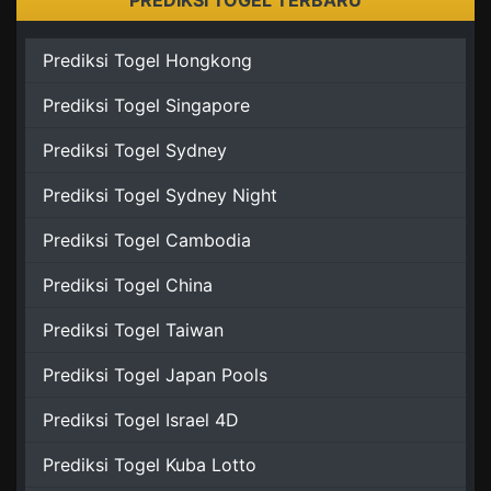
Prediksi Togel Hongkong
Prediksi Togel Singapore
Prediksi Togel Sydney
Prediksi Togel Sydney Night
Prediksi Togel Cambodia
Prediksi Togel China
Prediksi Togel Taiwan
Prediksi Togel Japan Pools
Prediksi Togel Israel 4D
Prediksi Togel Kuba Lotto