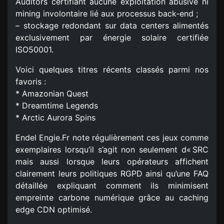
Auditors certifiant aucune exploitation abusive ni
mining involontaire lié aux processus back‑end ;
– stockage redondant sur data centers alimentés
exclusivement par énergie solaire certifiée
ISO50001.
Voici quelques titres récents classés parmi nos
favoris :
* Amazonian Quest
* Dreamtime Legends
* Arctic Aurora Spins
Endel Engie.Fr note régulièrement ces jeux comme
exemplaires lorsqu’il s’agit non seulement d« SRC
mais aussi lorsque leurs opérateurs affichent
clairement leurs politiques RGPD ainsi qu’une FAQ
détaillée expliquant comment ils minimisent
empreinte carbone numérique grâce au caching
edge CDN optimisé.