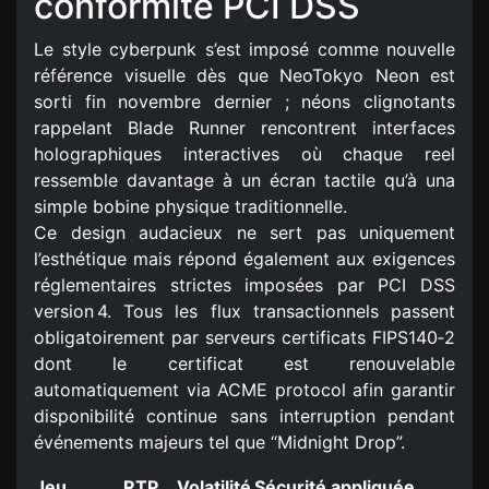
conformité PCI DSS
Le style cyberpunk s’est imposé comme nouvelle
référence visuelle dès que NeoTokyo Neon est
sorti fin novembre dernier ; néons clignotants
rappelant Blade Runner rencontrent interfaces
holographiques interactives où chaque reel
ressemble davantage à un écran tactile qu’à una
simple bobine physique traditionnelle.
Ce design audacieux ne sert pas uniquement
l’esthétique mais répond également aux exigences
réglementaires strictes imposées par PCI DSS
version 4​. Tous les flux transactionnels passent
obligatoirement par serveurs certificats FIPS140‐2
dont le certificat est renouvelable
automatiquement via ACME protocol afin garantir
disponibilité continue sans interruption pendant
événements majeurs tel que “Midnight Drop”.
Jeu
RTP
Volatilité
Sécurité appliquée