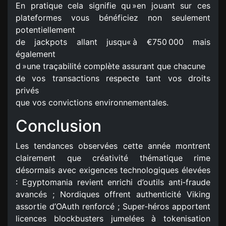
En pratique cela signifie qu »en jouant sur ces
plateformes vous bénéficiez non seulement
potentiellement
de jackpots allant jusqu« à €750 000 mais
également
d »une traçabilité complète assurant que chacune
de vos transactions respecte tant vos droits
privés
que vos convictions environnementales.
Conclusion
Les tendances observées cette année montrent
clairement que créativité thématique rime
désormais avec exigences technologiques élevées
: Egyptomania revient enrichi d’outils anti‑fraude
avancés ; Nordiques offrent authenticité Viking
assortie d’OAuth renforcé ; Super‑héros apportent
licences blockbusters jumelées à tokenisation