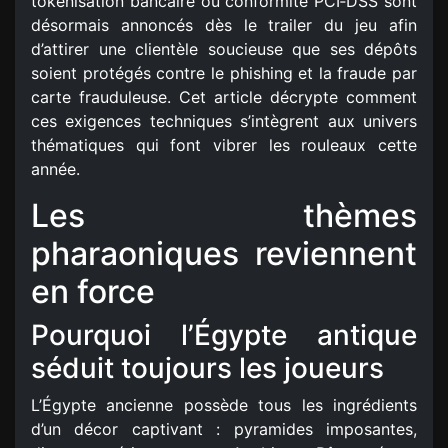
tokenisation bancaire ou conformité PCI‑DSS sont
désormais annoncés dès le trailer du jeu afin
d’attirer une clientèle soucieuse que ses dépôts
soient protégés contre le phishing et la fraude par
carte frauduleuse. Cet article décrypte comment
ces exigences techniques s’intègrent aux univers
thématiques qui font vibrer les rouleaux cette
année.
Les thèmes
pharaoniques reviennent
en force
Pourquoi l’Égypte antique
séduit toujours les joueurs
L’Égypte ancienne possède tous les ingrédients
d’un décor captivant : pyramides imposantes,