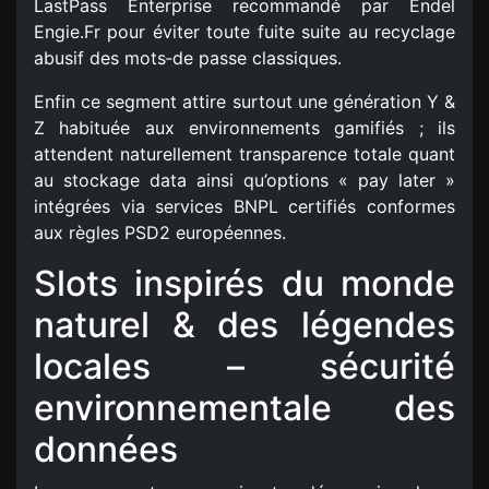
LastPass Enterprise recommandé par Endel
Engie.Fr pour éviter toute fuite suite au recyclage
abusif des mots‐de passe classiques.
Enfin ce segment attire surtout une génération Y &
Z habituée aux environnements gamifiés ; ils
attendent naturellement transparence totale quant
au stockage data ainsi qu’options «​ pay later »
intégrées via services BNPL certifiés conformes
aux règles PSD2 européennes.
Slots inspirés du monde
naturel & des légendes
locales – sécurité
environnementale des
données