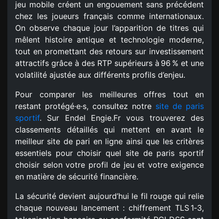
jeu mobile créent un engouement sans précédent
chez les joueurs français comme internationaux.
On observe chaque jour l’apparition de titres qui
mêlent histoire antique et technologie moderne,
tout en promettant des retours sur investissement
attractifs grâce à des RTP supérieurs à 96 % et une
volatilité ajustée aux différents profils d’enjeu.
Pour comparer les meilleures offres tout en
restant protégé·e·s, consultez notre
site de paris
sportif
. Sur Endel Engie.Fr vous trouverez des
classements détaillés qui mettent en avant le
meilleur site de pari en ligne ainsi que les critères
essentiels pour choisir quel site de paris sportif
choisir selon votre profil de jeu et votre exigence
en matière de sécurité financière.
La sécurité devient aujourd’hui le fil rouge qui relie
chaque nouveau lancement : chiffrement TLS 1‑3,