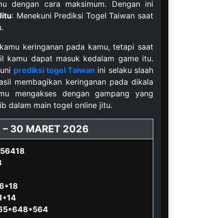
u dengan cara maksimum. Dengan ini
Jitu
: Menekuni Prediksi Togel Taiwan saat
.
 kamu keringanan pada kamu, tetapi saat
sil kamu dapat masuk kedalam game itu.
kuni
prediksi togel Taiwan
ini selaku slaah
sil membagikan keringanan pada dikala
amu mengakses dengan gampang yang
dalam main togel online jitu.
 – 30 MARET 2026
56418
8
6*18
1*14
65*648*564