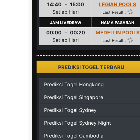
14:40
-
15:00
LEGIAN POOLS
Setiap Hari
Last Result :
JAM LIVEDRAW
NAMA PASARAN
00:00
-
00:20
MEDELLIN POOLS
Setiap Hari
Last Result :
PREDIKSI TOGEL TERBARU
Prediksi Togel Hongkong
Prediksi Togel Singapore
Prediksi Togel Sydney
Prediksi Togel Sydney Night
Prediksi Togel Cambodia