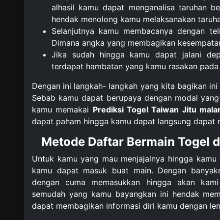
alhasil kamu dapat menganalisa taruhan b
hendak menolong kamu melaksanakan taruha
Selanjutnya kamu membacanya dengan telit
Dimana angka yang membagikan kesempatan
Jika sudah hingga kamu dapat jalani depo
terdapat hambatan yang kamu rasakan pada 
Dengan ini langkah- langkah yang kita bagikan i
Sebab kamu dapat berupaya dengan modal yang ke
kamu memakai
Prediksi Togel Taiwan Jitu mala
dapat paham hingga kamu dapat langsung dapat 
Metode Daftar Bermain Togel d
Untuk kamu yang mau menjajalnya hingga kamu w
kamu dapat masuk buat main. Dengan banyakn
dengan cuma memasukkan hingga akan kami 
semudah yang kamu bayangkan ini hendak mem
dapat membagikan informasi diri kamu dengan le