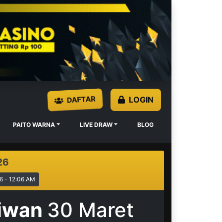
DAFTAR
LOGIN
PAITO WARNA
LIVE DRAW
BLOG
26
 - 12:06 AM
aiwan
30 Maret