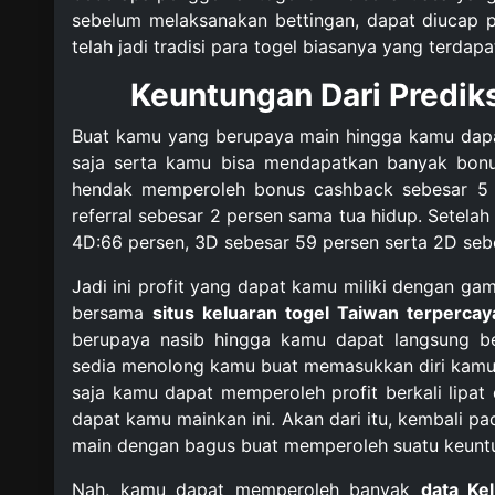
sebelum melaksanakan bettingan, dapat diucap 
telah jadi tradisi para togel biasanya yang terdapa
Keuntungan Dari Prediks
Buat kamu yang berupaya main hingga kamu dapa
saja serta kamu bisa mendapatkan banyak bon
hendak memperoleh bonus cashback sebesar 5 
referral sebesar 2 persen sama tua hidup. Setelah
4D:66 persen, 3D sebesar 59 persen serta 2D seb
Jadi ini profit yang dapat kamu miliki dengan g
bersama
situs keluaran togel Taiwan terpercay
berupaya nasib hingga kamu dapat langsung be
sedia menolong kamu buat memasukkan diri kamu 
saja kamu dapat memperoleh profit berkali lipat 
dapat kamu mainkan ini. Akan dari itu, kembali
main dengan bagus buat memperoleh suatu keuntu
Nah, kamu dapat memperoleh banyak
data Ke