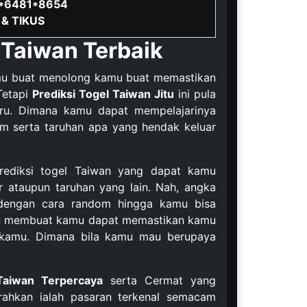
*6481*8654
& TIKUS
 Taiwan Terbaik
amu buat menolong kamu buat memastikan
Tetapi
Prediksi Togel Taiwan Jitu
ini pula
ru. Dimana kamu dapat mempelajarinya
m serta taruhan apa yang hendak keluar
rediksi togel Taiwan yang dapat kamu
 ataupun taruhan yang lain. Nah, angka
dengan cara random hingga kamu bisa
an membuat kamu dapat memastikan kamu
kamu. Dimana bila kamu mau berupaya
aiwan Terpercaya
serta Cermat yang
erahkan ialah pasaran terkenal semacam