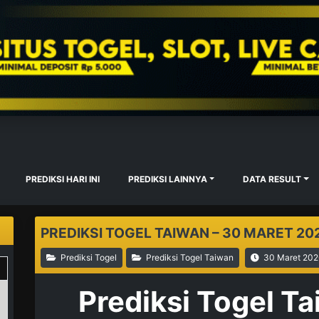
PREDIKSI HARI INI
PREDIKSI LAINNYA
DATA RESULT
PREDIKSI TOGEL TAIWAN – 30 MARET 20
Prediksi Togel
Prediksi Togel Taiwan
30 Maret 2026
Prediksi Togel T