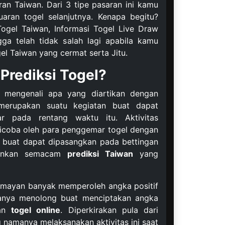
an Taiwan. Dari 3 tipe pasaran ini kamu
ran togel selanjutnya. Kenapa begitu?
gel Taiwan, Informasi Togel Live Draw
ga telah tidak salah lagi apabila kamu
l Taiwan yang cermat serta Jitu.
Prediksi Togel?
h mengenali apa yang diartikan dengan
i merupakan suatu kegiatan buat dapat
r pada rentang waktu itu. Aktivitas
icoba oleh para penggemar togel dengan
at buat dapat dipasangkan pada bettingan
mainkan semacam
prediksi Taiwan
yang
 lumayan banyak memperoleh angka positif
 hanya menolong buat menciptakan angka
gan
togel online
. Diperkirakan pula dari
 namanya melaksanakan aktivitas ini saat