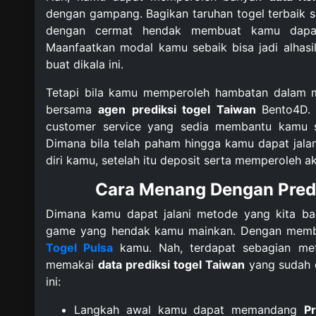
dengan gampang. Bagikan taruhan togel terbaik s
dengan cermat hendak membuat kamu dapat 
Maanfaatkan modal kamu sebaik bisa jadi alhasi
buat dikala ini.
Tetapi bila kamu memperoleh hambatan dalam 
bersama
agen prediksi togel Taiwan
Bento4D.
customer service yang sedia membantu kamu 
Dimana bila telah paham hingga kamu dapat jal
diri kamu, setelah itu deposit serta memperoleh a
Cara Menang Dengan Predik
Dimana kamu dapat jalani metode yang kita b
game yang hendak kamu mainkan. Dengan mem
Togel Pulsa
kamu. Nah, terdapat sebagian me
memakai
data prediksi togel Taiwan
yang sudah d
ini:
Langkah awal kamu dapat memandang
P