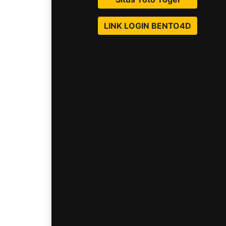
LINK LOGIN BENTO4D