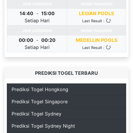
JAM LIVEDRAW
NAMA PASARAN
14:40
-
15:00
LEGIAN POOLS
Setiap Hari
Last Result :
JAM LIVEDRAW
NAMA PASARAN
00:00
-
00:20
MEDELLIN POOLS
Setiap Hari
Last Result :
PREDIKSI TOGEL TERBARU
Prediksi Togel Hongkong
Prediksi Togel Singapore
Prediksi Togel Sydney
Prediksi Togel Sydney Night