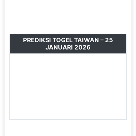
pada dikala main. Jadi kamu yang mau langsung
saja kamu mengakses dengan gampang yang
membagikan profit pada kamu yang berupaya
nasib dalam main togel online jitu.
PREDIKSI TOGEL TAIWAN – 25
JANUARI 2026
ANGKA MAIN
:
64859
CB
:
8 & 9
TOP 2D
:
55*59*48*64*98
94*58*54*89*96
TOP 3D
:
546*489*946*598*648
TOP 4D
:
4895*9468*5984*6485
SHIO
:
KAMBING & HARIMAU
Data Prediksi Togel