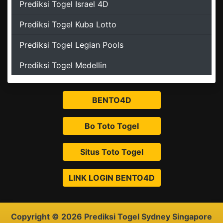
Prediksi Togel Israel 4D
Prediksi Togel Kuba Lotto
Prediksi Togel Legian Pools
Prediksi Togel Medellin
BENTO4D
Bo Toto Togel
Situs Toto Togel
LINK LOGIN BENTO4D
Copyright © 2026 Prediksi Togel Sydney Singapore