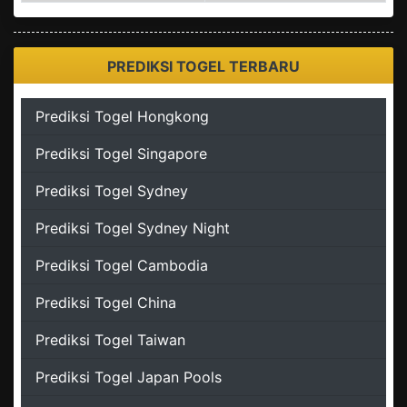
PREDIKSI TOGEL TERBARU
Prediksi Togel Hongkong
Prediksi Togel Singapore
Prediksi Togel Sydney
Prediksi Togel Sydney Night
Prediksi Togel Cambodia
Prediksi Togel China
Prediksi Togel Taiwan
Prediksi Togel Japan Pools