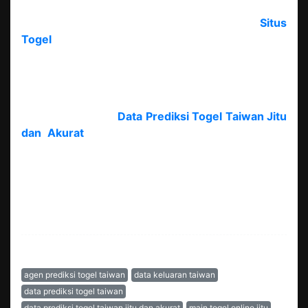
memasukkan hingga kamu hendak memperoleh
akun alhasil kamu dapat mengakses ke
Situs
Togel
yang sudah kita bagikan pada kamu. Tetapi
bila kamu berupaya main hingga kamu wajib
melaksanakan deposit dulu.
Jadi kamu tidak usah khawatir sehabis kamu
membaca banyak
Data Prediksi Togel Taiwan Jitu
dan Akurat
yang sudah diserahkan pada kamu
tiap harinya. Tetapi kamu dapat melihatnya
dengan cara detail buat memperoleh taruhan yang
maksimum dalam main. Sehabis itu, kamu dapat
menekuni alhasil anda memperoleh banyak data
prediksi togel Taiwan dengan kemenangan kamu.
Tags :
agen prediksi togel taiwan
data keluaran taiwan
data prediksi togel taiwan
data prediksi togel taiwan jitu dan akurat
main togel online jitu