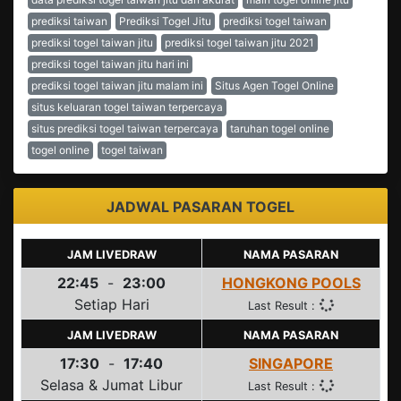
prediksi taiwan
Prediksi Togel Jitu
prediksi togel taiwan
prediksi togel taiwan jitu
prediksi togel taiwan jitu 2021
prediksi togel taiwan jitu hari ini
prediksi togel taiwan jitu malam ini
Situs Agen Togel Online
situs keluaran togel taiwan terpercaya
situs prediksi togel taiwan terpercaya
taruhan togel online
togel online
togel taiwan
JADWAL PASARAN TOGEL
JAM LIVEDRAW
NAMA PASARAN
22:45
-
23:00
HONGKONG POOLS
Setiap Hari
Last Result :
JAM LIVEDRAW
NAMA PASARAN
17:30
-
17:40
SINGAPORE
Selasa & Jumat Libur
Last Result :