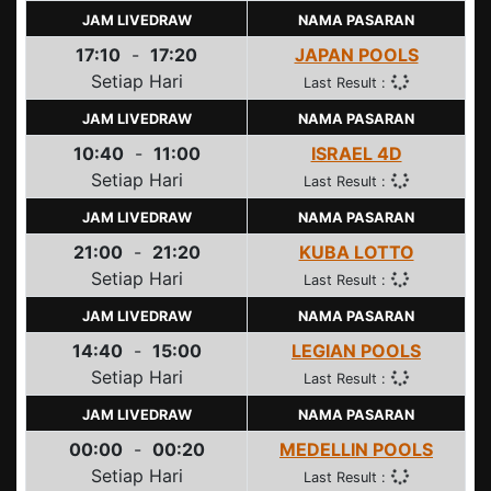
JAM LIVEDRAW
NAMA PASARAN
17:10
-
17:20
JAPAN POOLS
Setiap Hari
Last Result :
JAM LIVEDRAW
NAMA PASARAN
10:40
-
11:00
ISRAEL 4D
Setiap Hari
Last Result :
JAM LIVEDRAW
NAMA PASARAN
21:00
-
21:20
KUBA LOTTO
Setiap Hari
Last Result :
JAM LIVEDRAW
NAMA PASARAN
14:40
-
15:00
LEGIAN POOLS
Setiap Hari
Last Result :
JAM LIVEDRAW
NAMA PASARAN
00:00
-
00:20
MEDELLIN POOLS
Setiap Hari
Last Result :