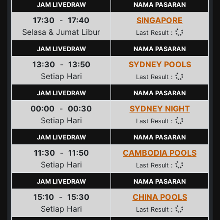
JAM LIVEDRAW
NAMA PASARAN
17:30
-
17:40
SINGAPORE
Selasa & Jumat Libur
Last Result :
JAM LIVEDRAW
NAMA PASARAN
13:30
-
13:50
SYDNEY POOLS
Setiap Hari
Last Result :
JAM LIVEDRAW
NAMA PASARAN
00:00
-
00:30
SYDNEY NIGHT
Setiap Hari
Last Result :
JAM LIVEDRAW
NAMA PASARAN
11:30
-
11:50
CAMBODIA POOLS
Setiap Hari
Last Result :
JAM LIVEDRAW
NAMA PASARAN
15:10
-
15:30
CHINA POOLS
Setiap Hari
Last Result :