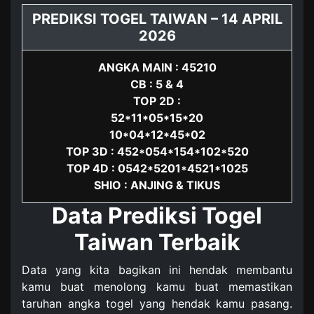
PREDIKSI TOGEL TAIWAN – 14 APRIL
2026
ANGKA MAIN
:
45210
CB
:
5 & 4
TOP 2D
:
52*11*05*15*20
10*04*12*45*02
TOP 3D
:
452*054*154*102*520
TOP 4D
:
0542*5201*4521*1025
SHIO
:
ANJING & TIKUS
Data Prediksi Togel
Taiwan Terbaik
Data yang kita bagikan ini hendak membantu
kamu buat menolong kamu buat memastikan
taruhan angka togel yang hendak kamu pasang.