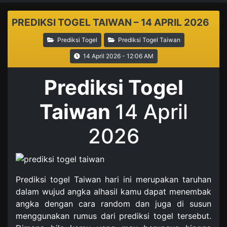
PREDIKSI TOGEL TAIWAN – 14 APRIL 2026
Prediksi Togel
Prediksi Togel Taiwan
14 April 2026 - 12:06 AM
Prediksi Togel
Taiwan
14 April
2026
Prediksi togel Taiwan hari ini merupakan taruhan
dalam wujud angka alhasil kamu dapat menembak
angka dengan cara random dan juga di susun
menggunakan rumus dari prediksi togel tersebut.