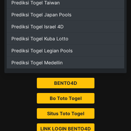
Prediksi Togel Taiwan
Prediksi Togel Japan Pools
Prediksi Togel Israel 4D
Prediksi Togel Kuba Lotto
Prediksi Togel Legian Pools
Prediksi Togel Medellin
BENTO4D
Bo Toto Togel
Situs Toto Togel
LINK LOGIN BENTO4D