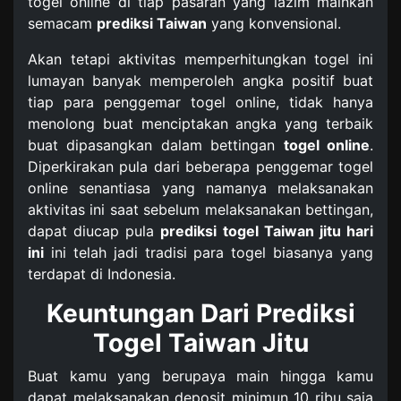
togel online di tiap pasaran yang lazim mainkan
semacam
prediksi Taiwan
yang konvensional.
Akan tetapi aktivitas memperhitungkan togel ini
lumayan banyak memperoleh angka positif buat
tiap para penggemar togel online, tidak hanya
menolong buat menciptakan angka yang terbaik
buat dipasangkan dalam bettingan
togel online
.
Diperkirakan pula dari beberapa penggemar togel
online senantiasa yang namanya melaksanakan
aktivitas ini saat sebelum melaksanakan bettingan,
dapat diucap pula
prediksi togel Taiwan jitu hari
ini
ini telah jadi tradisi para togel biasanya yang
terdapat di Indonesia.
Keuntungan Dari Prediksi
Togel Taiwan Jitu
Buat kamu yang berupaya main hingga kamu
dapat melaksanakan deposit minimun 10 ribu saja