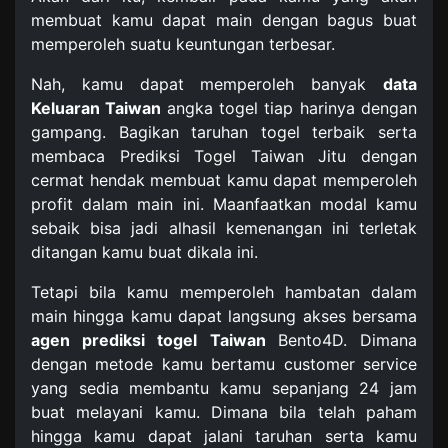
membuat kamu dapat main dengan bagus buat
memperoleh suatu keuntungan terbesar.
Nah, kamu dapat memperoleh banyak
data
Keluaran Taiwan
angka togel tiap harinya dengan
gampang. Bagikan taruhan togel terbaik serta
membaca Prediksi Togel Taiwan Jitu dengan
cermat hendak membuat kamu dapat memperoleh
profit dalam main ini. Maanfaatkan modal kamu
sebaik bisa jadi alhasil kemenangan ini terletak
ditangan kamu buat dikala ini.
Tetapi bila kamu memperoleh hambatan dalam
main hingga kamu dapat langsung akses bersama
agen prediksi togel Taiwan
Bento4D. Dimana
dengan metode kamu bertamu customer service
yang sedia membantu kamu sepanjang 24 jam
buat melayani kamu. Dimana bila telah paham
hingga kamu dapat jalani taruhan serta kamu