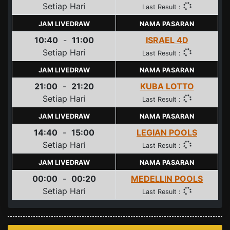
Setiap Hari
Last Result :
JAM LIVEDRAW
NAMA PASARAN
10:40
-
11:00
ISRAEL 4D
Setiap Hari
Last Result :
JAM LIVEDRAW
NAMA PASARAN
21:00
-
21:20
KUBA LOTTO
Setiap Hari
Last Result :
JAM LIVEDRAW
NAMA PASARAN
14:40
-
15:00
LEGIAN POOLS
Setiap Hari
Last Result :
JAM LIVEDRAW
NAMA PASARAN
00:00
-
00:20
MEDELLIN POOLS
Setiap Hari
Last Result :