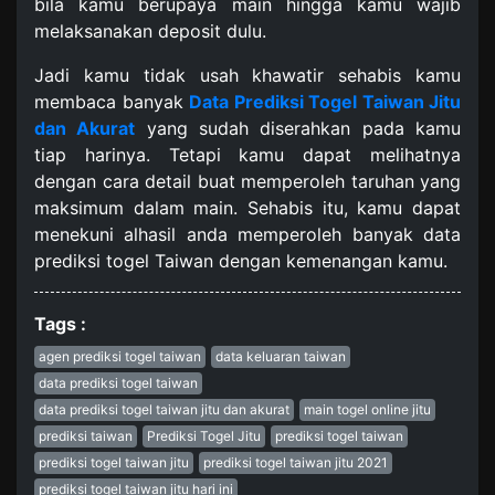
bila kamu berupaya main hingga kamu wajib
melaksanakan deposit dulu.
Jadi kamu tidak usah khawatir sehabis kamu
membaca banyak
Data Prediksi Togel Taiwan Jitu
dan Akurat
yang sudah diserahkan pada kamu
tiap harinya. Tetapi kamu dapat melihatnya
dengan cara detail buat memperoleh taruhan yang
maksimum dalam main. Sehabis itu, kamu dapat
menekuni alhasil anda memperoleh banyak data
prediksi togel Taiwan dengan kemenangan kamu.
Tags :
agen prediksi togel taiwan
data keluaran taiwan
data prediksi togel taiwan
data prediksi togel taiwan jitu dan akurat
main togel online jitu
prediksi taiwan
Prediksi Togel Jitu
prediksi togel taiwan
prediksi togel taiwan jitu
prediksi togel taiwan jitu 2021
prediksi togel taiwan jitu hari ini