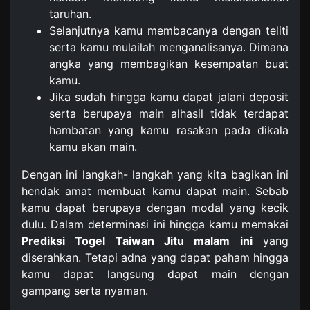
taruhan.
Selanjutnya kamu membacanya dengan teliti
serta kamu mulailah menganalisanya. Dimana
angka yang membagikan kesempatan buat
kamu.
Jika sudah hingga kamu dapat jalani deposit
serta berupaya main alhasil tidak terdapat
hambatan yang kamu rasakan pada dikala
kamu akan main.
Dengan ini langkah- langkah yang kita bagikan ini
hendak amat membuat kamu dapat main. Sebab
kamu dapat berupaya dengan modal yang kecik
dulu. Dalam determinasi ini hingga kamu memakai
Prediksi Togel Taiwan Jitu malam ini
yang
diserahkan. Tetapi adna yang dapat paham hingga
kamu dapat langsung dapat main dengan
gampang serta nyaman.