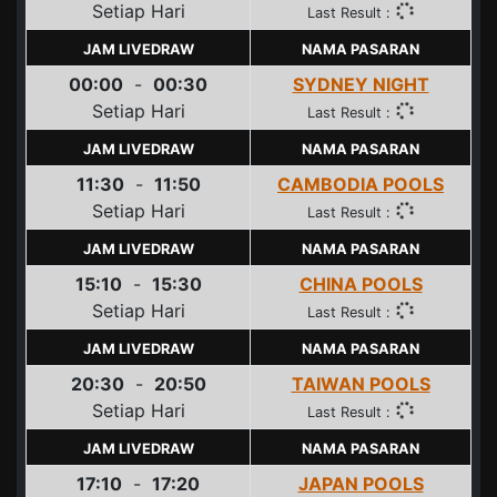
Setiap Hari
Last Result :
JAM LIVEDRAW
NAMA PASARAN
00:00
-
00:30
SYDNEY NIGHT
Setiap Hari
Last Result :
JAM LIVEDRAW
NAMA PASARAN
11:30
-
11:50
CAMBODIA POOLS
Setiap Hari
Last Result :
JAM LIVEDRAW
NAMA PASARAN
15:10
-
15:30
CHINA POOLS
Setiap Hari
Last Result :
JAM LIVEDRAW
NAMA PASARAN
20:30
-
20:50
TAIWAN POOLS
Setiap Hari
Last Result :
JAM LIVEDRAW
NAMA PASARAN
17:10
-
17:20
JAPAN POOLS