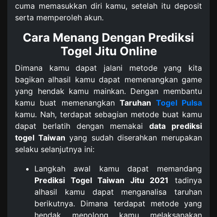
cuma memasukkan diri kamu, setelah itu deposit
serta memperoleh akun.
Cara Menang Dengan Prediksi
Togel Jitu Online
Dimana kamu dapat jalani metode yang kita
bagikan alhasil kamu dapat memenangkan game
yang hendak kamu mainkan. Dengan membantu
kamu buat memenangkan
Taruhan
Togel Pulsa
kamu. Nah, terdapat sebagian metode buat kamu
dapat berlatih dengan memakai
data prediksi
togel Taiwan
yang sudah diserahkan merupakan
selaku selanjutnya ini:
Langkah awal kamu dapat memandang
Prediksi Togel Taiwan Jitu 2021
tadinya
alhasil kamu dapat menganalisa taruhan
berikutnya. Dimana terdapat metode yang
hendak menolong kamu melaksanakan