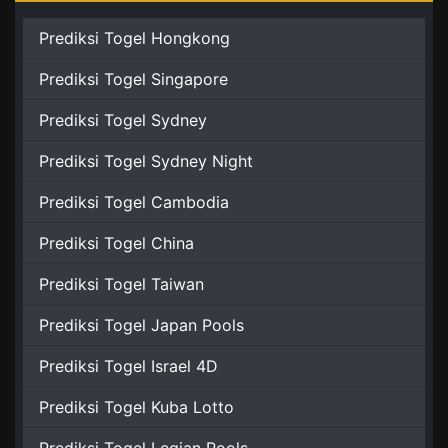
Prediksi Togel Hongkong
Prediksi Togel Singapore
Prediksi Togel Sydney
Prediksi Togel Sydney Night
Prediksi Togel Cambodia
Prediksi Togel China
Prediksi Togel Taiwan
Prediksi Togel Japan Pools
Prediksi Togel Israel 4D
Prediksi Togel Kuba Lotto
Prediksi Togel Legian Pools