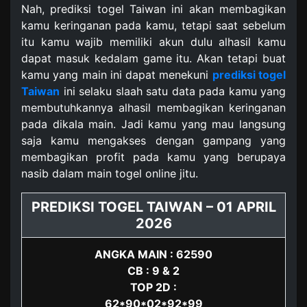
Nah, prediksi togel Taiwan ini akan membagikan
kamu keringanan pada kamu, tetapi saat sebelum
itu kamu wajib memiliki akun dulu alhasil kamu
dapat masuk kedalam game itu. Akan tetapi buat
kamu yang main ini dapat menekuni
prediksi togel
Taiwan
ini selaku slaah satu data pada kamu yang
membutuhkannya alhasil membagikan keringanan
pada dikala main. Jadi kamu yang mau langsung
saja kamu mengakses dengan gampang yang
membagikan profit pada kamu yang berupaya
nasib dalam main togel online jitu.
PREDIKSI TOGEL TAIWAN – 01 APRIL
2026
ANGKA MAIN
:
62590
CB
:
9 & 2
TOP 2D
:
62*90*02*92*99