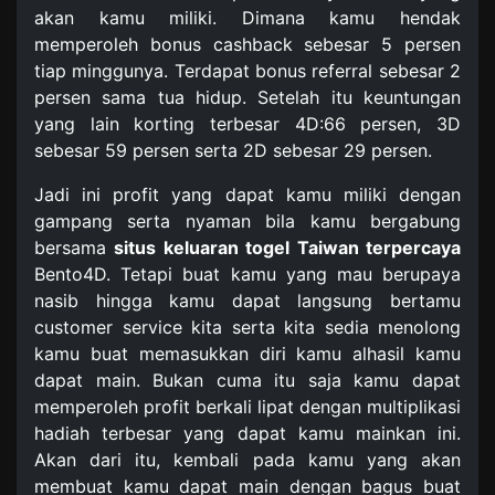
akan kamu miliki. Dimana kamu hendak
memperoleh bonus cashback sebesar 5 persen
tiap minggunya. Terdapat bonus referral sebesar 2
persen sama tua hidup. Setelah itu keuntungan
yang lain korting terbesar 4D:66 persen, 3D
sebesar 59 persen serta 2D sebesar 29 persen.
Jadi ini profit yang dapat kamu miliki dengan
gampang serta nyaman bila kamu bergabung
bersama
situs keluaran togel Taiwan terpercaya
Bento4D. Tetapi buat kamu yang mau berupaya
nasib hingga kamu dapat langsung bertamu
customer service kita serta kita sedia menolong
kamu buat memasukkan diri kamu alhasil kamu
dapat main. Bukan cuma itu saja kamu dapat
memperoleh profit berkali lipat dengan multiplikasi
hadiah terbesar yang dapat kamu mainkan ini.
Akan dari itu, kembali pada kamu yang akan
membuat kamu dapat main dengan bagus buat