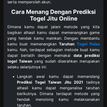
serta memperoleh akun.
Cara Menang Dengan Prediksi
Togel Jitu Online
Dimana kamu dapat jalani metode yang kita
bagikan alhasil kamu dapat memenangkan game
yang hendak kamu mainkan. Dengan membantu
kamu buat memenangkan
Taruhan
Togel Pulsa
kamu. Nah, terdapat sebagian metode buat kamu
dapat berlatih dengan memakai
data prediksi
togel Taiwan
yang sudah diserahkan merupakan
selaku selanjutnya ini:
Langkah awal kamu dapat memandang
Prediksi Togel Taiwan Jitu 2021
tadinya
alhasil kamu dapat menganalisa taruhan
berikutnya. Dimana terdapat metode yang
hendak menolong kamu melaksanakan
taruhan.