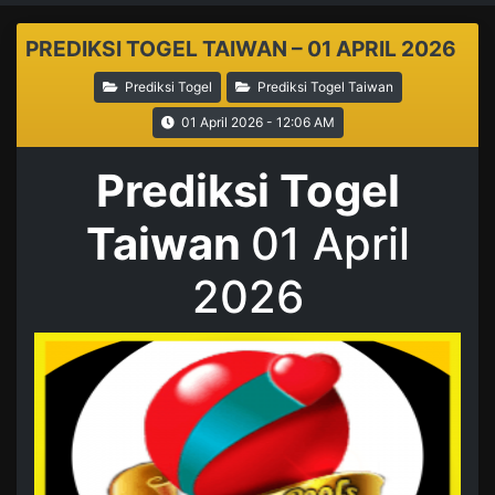
PREDIKSI TOGEL TAIWAN – 01 APRIL 2026
Prediksi Togel
Prediksi Togel Taiwan
01 April 2026 - 12:06 AM
Prediksi Togel
Taiwan
01 April
2026