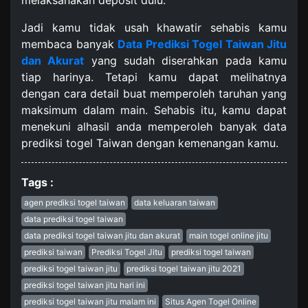
Jadi kamu tidak usah khawatir sehabis kamu
membaca banyak
Data Prediksi Togel Taiwan Jitu
dan Akurat
yang sudah diserahkan pada kamu
tiap harinya. Tetapi kamu dapat melihatnya
dengan cara detail buat memperoleh taruhan yang
maksimum dalam main. Sehabis itu, kamu dapat
menekuni alhasil anda memperoleh banyak data
prediksi togel Taiwan dengan kemenangan kamu.
Tags :
agen prediksi togel taiwan
data keluaran taiwan
data prediksi togel taiwan
data prediksi togel taiwan jitu dan akurat
main togel online jitu
prediksi taiwan
Prediksi Togel Jitu
prediksi togel taiwan
prediksi togel taiwan jitu
prediksi togel taiwan jitu 2021
prediksi togel taiwan jitu hari ini
prediksi togel taiwan jitu malam ini
Situs Agen Togel Online