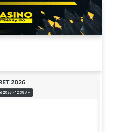
DAFTAR
LOGIN
esult
Paito Warna
Live Draw
Blog
RET 2026
t 2026 - 12:09 AM
ydney Night
30
2026