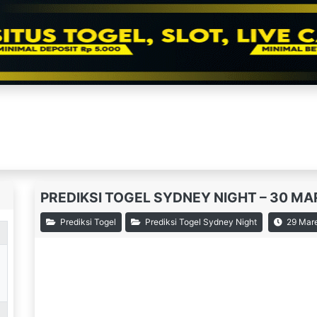
Prediksi Hari Ini
Prediksi Lainnya
Data R
PREDIKSI TOGEL SYDNEY NIGHT – 30 MA
Prediksi Togel
Prediksi Togel Sydney Night
29 Mare
Prediksi Togel S
Maret 