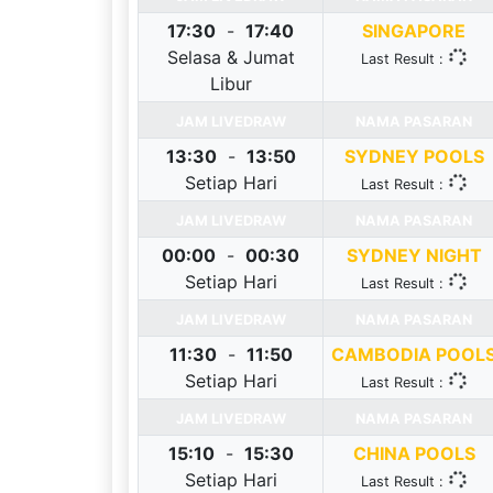
17:30
-
17:40
SINGAPORE
Selasa & Jumat
Last Result :
Libur
JAM LIVEDRAW
NAMA PASARAN
13:30
-
13:50
SYDNEY POOLS
Setiap Hari
Last Result :
JAM LIVEDRAW
NAMA PASARAN
00:00
-
00:30
SYDNEY NIGHT
Setiap Hari
Last Result :
JAM LIVEDRAW
NAMA PASARAN
11:30
-
11:50
CAMBODIA POOL
Setiap Hari
Last Result :
JAM LIVEDRAW
NAMA PASARAN
15:10
-
15:30
CHINA POOLS
Setiap Hari
Last Result :