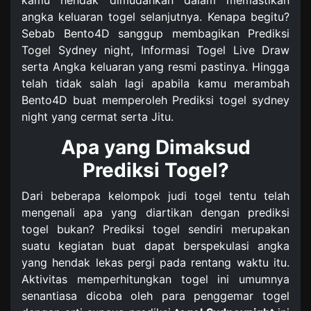
angka keluaran togel selanjutnya. Kenapa begitu?
Sebab Bento4D sanggup membagikan Prediksi
Togel Sydney night, Informasi Togel Live Draw
serta Angka keluaran yang resmi pastinya. Hingga
telah tidak salah lagi apabila kamu merambah
Bento4D buat memperoleh Prediksi togel sydney
night yang cermat serta Jitu.
Apa yang Dimaksud
Prediksi Togel?
Dari beberapa kelompok judi togel tentu telah
mengenali apa yang diartikan dengan prediksi
togel bukan? Prediksi togel sendiri merupakan
suatu kegiatan buat dapat berspekulasi angka
yang hendak lekas pergi pada rentang waktu itu.
Aktivitas memperhitungkan togel ini umumnya
senantiasa dicoba oleh para penggemar togel