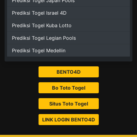
Prediksi Togel Japan Pools
Prediksi Togel Israel 4D
Prediksi Togel Kuba Lotto
Prediksi Togel Legian Pools
Prediksi Togel Medellin
BENTO4D
Bo Toto Togel
Situs Toto Togel
LINK LOGIN BENTO4D