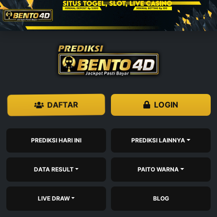
DAFTAR
LOGIN
PREDIKSI HARI INI
PREDIKSI LAINNYA
DATA RESULT
PAITO WARNA
LIVE DRAW
BLOG