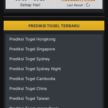
Setiap Hari
Last Result :
PREDIKSI TOGEL TERBARU
Prediksi Togel Hongkong
Prediksi Togel Singapore
Prediksi Togel Sydney
Prediksi Togel Sydney Night
Prediksi Togel Cambodia
Prediksi Togel China
Prediksi Togel Taiwan