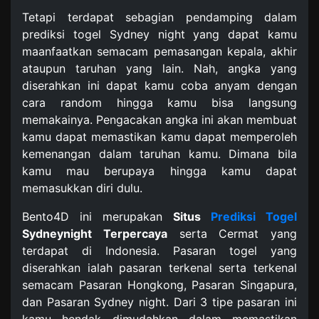
Tetapi terdapat sebagian pendamping dalam
prediksi togel Sydney night yang dapat kamu
maanfaatkan semacam pemasangan kepala, akhir
ataupun taruhan yang lain. Nah, angka yang
diserahkan ini dapat kamu coba anyam dengan
cara random hingga kamu bisa langsung
memakainya. Pengacakan angka ini akan membuat
kamu dapat memastikan kamu dapat memperoleh
kemenangan dalam taruhan kamu. Dimana bila
kamu mau berupaya hingga kamu dapat
memasukkan diri dulu.
Bento4D ini merupakan
Situs
Prediksi Togel
Sydneynight Terpercaya
serta Cermat yang
terdapat di Indonesia. Pasaran togel yang
diserahkan ialah pasaran terkenal serta terkenal
semacam Pasaran Hongkong, Pasaran Singapura,
dan Pasaran Sydney night. Dari 3 tipe pasaran ini
kamu hendak dimudahkan dalam memastikan