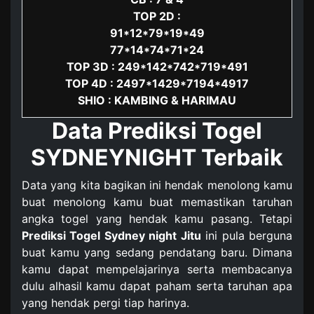
TOP 2D
:
91*12*79*19*49
77*14*74*71*24
TOP 3D
:
249*142*742*719*491
TOP 4D
:
2497*1429*7194*4917
SHIO
:
KAMBING & HARIMAU
Data Prediksi Togel
SYDNEYNIGHT Terbaik
Data yang kita bagikan ini hendak menolong kamu
buat menolong kamu buat memastikan taruhan
angka togel yang hendak kamu pasang. Tetapi
Prediksi Togel Sydney night Jitu
ini pula berguna
buat kamu yang sedang pendatang baru. Dimana
kamu dapat mempelajarinya serta membacanya
dulu alhasil kamu dapat paham serta taruhan apa
yang hendak pergi tiap harinya.