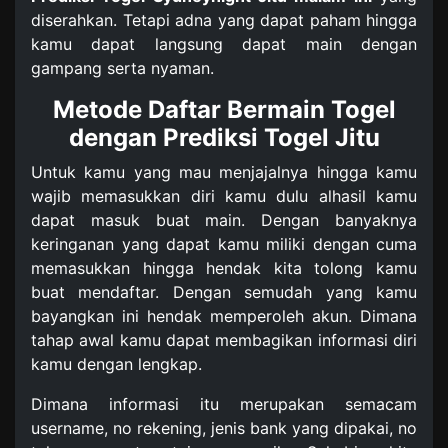
diserahkan. Tetapi adna yang dapat paham hingga
kamu dapat langsung dapat main dengan
gampang serta nyaman.
Metode Daftar Bermain Togel
dengan Prediksi Togel Jitu
Untuk kamu yang mau menjajalnya hingga kamu
wajib memasukkan diri kamu dulu alhasil kamu
dapat masuk buat main. Dengan banyaknya
keringanan yang dapat kamu miliki dengan cuma
memasukkan hingga hendak kita tolong kamu
buat mendaftar. Dengan semudah yang kamu
bayangkan ini hendak memperoleh akun. Dimana
tahap awal kamu dapat membagikan informasi diri
kamu dengan lengkap.
Dimana informasi itu merupakan semacam
username, no rekening, jenis bank yang dipakai, no