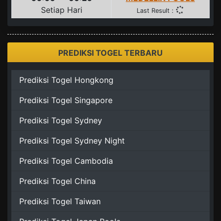
Setiap Hari
Last Result :
PREDIKSI TOGEL TERBARU
Prediksi Togel Hongkong
Prediksi Togel Singapore
Prediksi Togel Sydney
Prediksi Togel Sydney Night
Prediksi Togel Cambodia
Prediksi Togel China
Prediksi Togel Taiwan