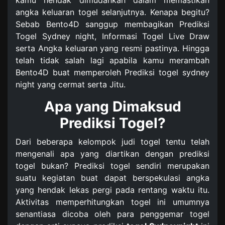
angka keluaran togel selanjutnya. Kenapa begitu?
Sebab Bento4D sanggup membagikan Prediksi
Togel Sydney night, Informasi Togel Live Draw
serta Angka keluaran yang resmi pastinya. Hingga
telah tidak salah lagi apabila kamu merambah
Bento4D buat memperoleh Prediksi togel sydney
night yang cermat serta Jitu.
Apa yang Dimaksud
Prediksi Togel?
Dari beberapa kelompok judi togel tentu telah
mengenali apa yang diartikan dengan prediksi
togel bukan? Prediksi togel sendiri merupakan
suatu kegiatan buat dapat berspekulasi angka
yang hendak lekas pergi pada rentang waktu itu.
Aktivitas memperhitungkan togel ini umumnya
senantiasa dicoba oleh para penggemar togel