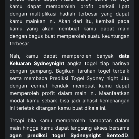
kamu dapat memperoleh profit berkali lipat
dengan multiplikasi hadiah terbesar yang dapat
kamu mainkan ini. Akan dari itu, kembali pada
kamu yang akan membuat kamu dapat main
dengan bagus buat memperoleh suatu keuntungan
terbesar.
Nah, kamu dapat memperoleh banyak
data
Keluaran Sydneynight
angka togel tiap harinya
dengan gampang. Bagikan taruhan togel terbaik
serta membaca Prediksi Togel Sydney night Jitu
dengan cermat hendak membuat kamu dapat
memperoleh profit dalam main ini. Maanfaatkan
modal kamu sebaik bisa jadi alhasil kemenangan
ini terletak ditangan kamu buat dikala ini.
Tetapi bila kamu memperoleh hambatan dalam
main hingga kamu dapat langsung akses bersama
agen prediksi togel Sydneynight Bento4D
.