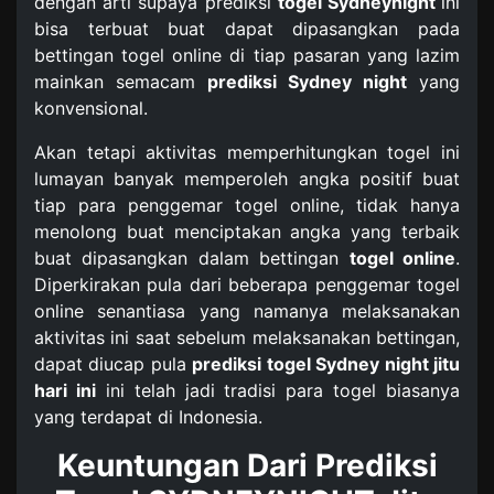
dengan arti supaya prediksi
togel Sydneynight
ini
bisa terbuat buat dapat dipasangkan pada
bettingan togel online di tiap pasaran yang lazim
mainkan semacam
prediksi Sydney night
yang
konvensional.
Akan tetapi aktivitas memperhitungkan togel ini
lumayan banyak memperoleh angka positif buat
tiap para penggemar togel online, tidak hanya
menolong buat menciptakan angka yang terbaik
buat dipasangkan dalam bettingan
togel online
.
Diperkirakan pula dari beberapa penggemar togel
online senantiasa yang namanya melaksanakan
aktivitas ini saat sebelum melaksanakan bettingan,
dapat diucap pula
prediksi togel Sydney night jitu
hari ini
ini telah jadi tradisi para togel biasanya
yang terdapat di Indonesia.
Keuntungan Dari Prediksi