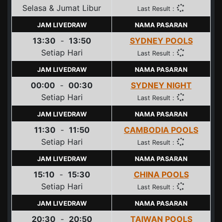
Selasa & Jumat Libur
Last Result :
JAM LIVEDRAW
NAMA PASARAN
13:30
-
13:50
SYDNEY POOLS
Setiap Hari
Last Result :
JAM LIVEDRAW
NAMA PASARAN
00:00
-
00:30
SYDNEY NIGHT
Setiap Hari
Last Result :
JAM LIVEDRAW
NAMA PASARAN
11:30
-
11:50
CAMBODIA POOLS
Setiap Hari
Last Result :
JAM LIVEDRAW
NAMA PASARAN
15:10
-
15:30
CHINA POOLS
Setiap Hari
Last Result :
JAM LIVEDRAW
NAMA PASARAN
20:30
-
20:50
TAIWAN POOLS