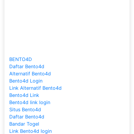
night Jitu dan Akurat
yang sudah diserahkan pada
kamu tiap harinya. Tetapi kamu dapat melihatnya
dengan cara detail buat memperoleh taruhan yang
maksimum dalam main. Sehabis itu, kamu dapat
menekuni alhasil anda memperoleh banyak data
prediksi togel sydney night dengan kemenangan
kamu.
BENTO4D
Daftar Bento4d
Alternatif Bento4d
Bento4d Login
Link Alternatif Bento4d
Bento4d Link
Bento4d link login
Situs Bento4d
Daftar Bento4d
Bandar Togel
Link Bento4d login