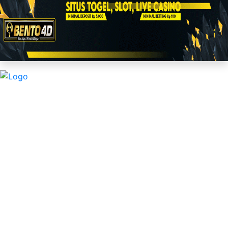
DAFTAR
LOGIN
Prediksi Hari Ini
Prediksi Lainnya
Data Result
Paito Warna