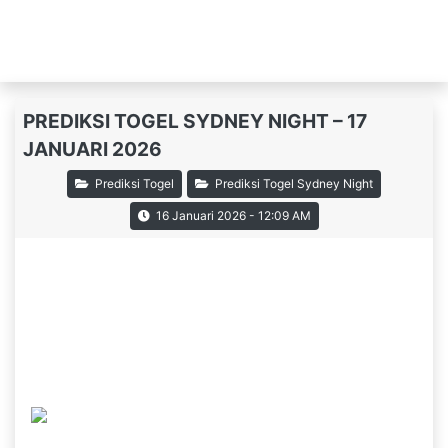
Live Draw
Blog
PREDIKSI TOGEL SYDNEY NIGHT – 17
JANUARI 2026
Prediksi Togel
Prediksi Togel Sydney Night
16 Januari 2026 - 12:09 AM
Prediksi Togel
Sydney Night
17
Januari 2026