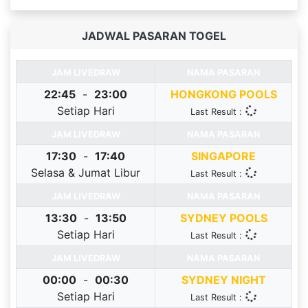
JADWAL PASARAN TOGEL
JAM LIVEDRAW
NAMA PASARAN
22:45
-
23:00
HONGKONG POOLS
Setiap Hari
Last Result :
JAM LIVEDRAW
NAMA PASARAN
17:30
-
17:40
SINGAPORE
Selasa & Jumat Libur
Last Result :
JAM LIVEDRAW
NAMA PASARAN
13:30
-
13:50
SYDNEY POOLS
Setiap Hari
Last Result :
JAM LIVEDRAW
NAMA PASARAN
00:00
-
00:30
SYDNEY NIGHT
Setiap Hari
Last Result :