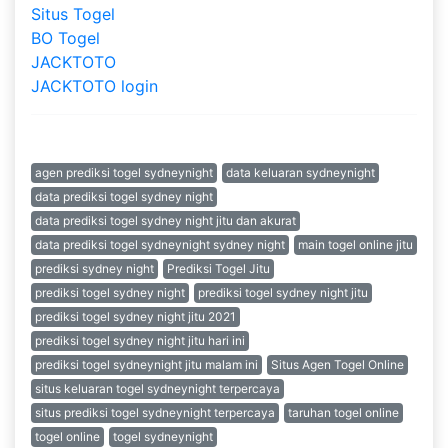
Situs Togel
BO Togel
JACKTOTO
JACKTOTO login
Tags :
agen prediksi togel sydneynight
data keluaran sydneynight
data prediksi togel sydney night
data prediksi togel sydney night jitu dan akurat
data prediksi togel sydneynight sydney night
main togel online jitu
prediksi sydney night
Prediksi Togel Jitu
prediksi togel sydney night
prediksi togel sydney night jitu
prediksi togel sydney night jitu 2021
prediksi togel sydney night jitu hari ini
prediksi togel sydneynight jitu malam ini
Situs Agen Togel Online
situs keluaran togel sydneynight terpercaya
situs prediksi togel sydneynight terpercaya
taruhan togel online
togel online
togel sydneynight