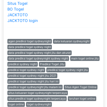
Situs Togel
BO Togel
JACKTOTO
JACKTOTO login
Tags :
agen prediksi togel sydneynight
data keluaran sydneynight
data prediksi togel sydney night
data prediksi togel sydney night jitu dan akurat
data prediksi togel sydneynight sydney night
main togel online jitu
prediksi sydney night
Prediksi Togel Jitu
prediksi togel sydney night
prediksi togel sydney night jitu
prediksi togel sydney night jitu 2021
prediksi togel sydney night jitu hari ini
prediksi togel sydneynight jitu malam ini
Situs Agen Togel Online
situs keluaran togel sydneynight terpercaya
situs prediksi togel sydneynight terpercaya
taruhan togel online
togel online
togel sydneynight