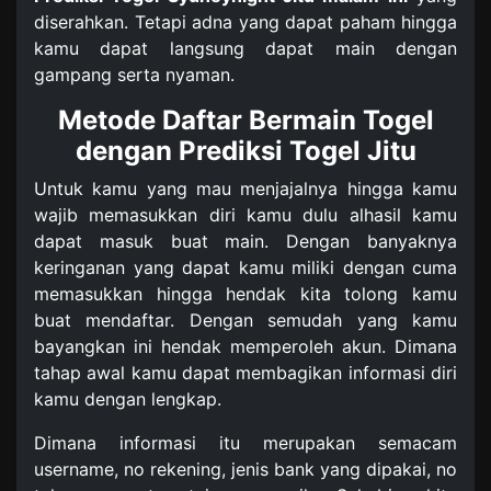
diserahkan. Tetapi adna yang dapat paham hingga
kamu dapat langsung dapat main dengan
gampang serta nyaman.
Metode Daftar Bermain Togel
dengan Prediksi Togel Jitu
Untuk kamu yang mau menjajalnya hingga kamu
wajib memasukkan diri kamu dulu alhasil kamu
dapat masuk buat main. Dengan banyaknya
keringanan yang dapat kamu miliki dengan cuma
memasukkan hingga hendak kita tolong kamu
buat mendaftar. Dengan semudah yang kamu
bayangkan ini hendak memperoleh akun. Dimana
tahap awal kamu dapat membagikan informasi diri
kamu dengan lengkap.
Dimana informasi itu merupakan semacam
username, no rekening, jenis bank yang dipakai, no