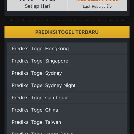
Setiap Hari
Last Result :
PREDIKSI TOGEL TERBARU
Prediksi Togel Hongkong
Prediksi Togel Singapore
Prediksi Togel Sydney
Prediksi Togel Sydney Night
Prediksi Togel Cambodia
Prediksi Togel China
Prediksi Togel Taiwan