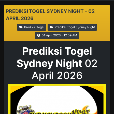
PREDIKSI TOGEL SYDNEY NIGHT – 02
APRIL 2026
Prediksi Togel
Prediksi Togel Sydney Night
01 April 2026 - 12:09 AM
Prediksi Togel
Sydney Night
02
April 2026