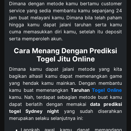
Dimana dengan metode kamu bertamu customer
service yang sedia membantu kamu sepanjang 24
jam buat melayani kamu. Dimana bila telah paham
hingga kamu dapat jalani taruhan serta kamu
cuma memasukkan diri kamu, setelah itu deposit
serta memperoleh akun.
Cara Menang Dengan Prediksi
Togel Jitu Online
Dimana kamu dapat jalani metode yang kita
bagikan alhasil kamu dapat memenangkan game
yang hendak kamu mainkan. Dengan membantu
kamu buat memenangkan
Taruhan
Togel Online
kamu. Nah, terdapat sebagian metode buat kamu
dapat berlatih dengan memakai
data prediksi
togel Sydney n
i
ght
yang sudah diserahkan
merupakan selaku selanjutnya ini:
Langkah awal kamu dapat memandang