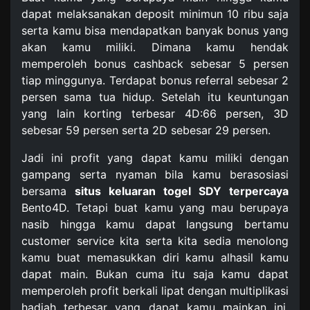
dapat melaksanakan deposit minimun 10 ribu saja
serta kamu bisa mendapatkan banyak bonus yang
akan kamu miliki. Dimana kamu hendak
memperoleh bonus cashback sebesar 5 persen
tiap minggunya. Terdapat bonus referral sebesar 2
persen sama tua hidup. Setelah itu keuntungan
yang lain korting terbesar 4D:66 persen, 3D
sebesar 59 persen serta 2D sebesar 29 persen.
Jadi ini profit yang dapat kamu miliki dengan
gampang serta nyaman bila kamu berasosiasi
bersama
situs keluaran togel SDY terpercaya
Bento4D. Tetapi buat kamu yang mau berupaya
nasib hingga kamu dapat langsung bertamu
customer service kita serta kita sedia menolong
kamu buat memasukkan diri kamu alhasil kamu
dapat main. Bukan cuma itu saja kamu dapat
memperoleh profit berkali lipat dengan multiplikasi
hadiah terbesar yang dapat kamu mainkan ini.