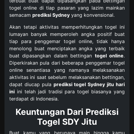
terbuat buat dapat dipasangkan pada bettingan
togel online di tiap pasaran yang lazim mainkan
semacam
prediksi Sydney
yang konvensional.
Akan tetapi aktivitas memperhitungkan togel ini
lumayan banyak memperoleh angka positif buat
tiap para penggemar togel online, tidak hanya
menolong buat menciptakan angka yang terbaik
buat dipasangkan dalam bettingan
togel online
.
Diperkirakan pula dari beberapa penggemar togel
online senantiasa yang namanya melaksanakan
aktivitas ini saat sebelum melaksanakan bettingan,
dapat diucap pula
prediksi togel Sydney jitu hari
ini
ini telah jadi tradisi para togel biasanya yang
terdapat di Indonesia.
Keuntungan Dari Prediksi
Togel SDY Jitu
Buat kamu yang berupaya main hingga kamu