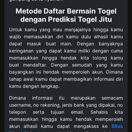
Metode Daftar Bermain Togel
dengan Prediksi Togel Jitu
Untuk kamu yang mau menjajalnya hingga kamu
wajib memasukkan diri kamu dulu alhasil kamu
dapat masuk buat main. Dengan banyaknya
keringanan yang dapat kamu miliki dengan cuma
memasukkan hingga hendak kita tolong kamu
buat mendaftar. Dengan semudah yang kamu
bayangkan ini hendak memperoleh akun. Dimana
tahap awal kamu dapat membagikan informasi diri
kamu dengan lengkap.
Dimana informasi itu merupakan semacam
username, no rekening, jenis bank yang dipakai, no
telepon serta tujuan email. Sehabis kita
memasukkan hingga kamu hendak memperoleh
akun alhasil kamu dapat mengakses ke
Situs