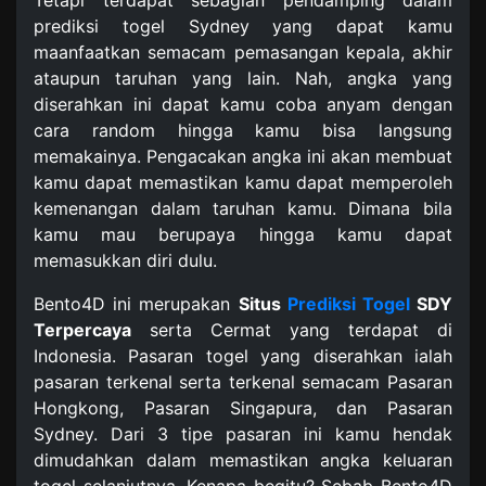
prediksi togel Sydney yang dapat kamu
maanfaatkan semacam pemasangan kepala, akhir
ataupun taruhan yang lain. Nah, angka yang
diserahkan ini dapat kamu coba anyam dengan
cara random hingga kamu bisa langsung
memakainya. Pengacakan angka ini akan membuat
kamu dapat memastikan kamu dapat memperoleh
kemenangan dalam taruhan kamu. Dimana bila
kamu mau berupaya hingga kamu dapat
memasukkan diri dulu.
Bento4D ini merupakan
Situs
Prediksi Togel
SDY
Terpercaya
serta Cermat yang terdapat di
Indonesia. Pasaran togel yang diserahkan ialah
pasaran terkenal serta terkenal semacam Pasaran
Hongkong, Pasaran Singapura, dan Pasaran
Sydney. Dari 3 tipe pasaran ini kamu hendak
dimudahkan dalam memastikan angka keluaran
togel selanjutnya. Kenapa begitu? Sebab Bento4D