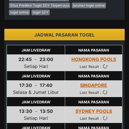
Situs Prediksi Togel SDY Terpercaya
taruhan togel online
togel online
togel SDY
JADWAL PASARAN TOGEL
JAM LIVEDRAW
NAMA PASARAN
22:45
-
23:00
HONGKONG POOLS
Setiap Hari
Last Result :
JAM LIVEDRAW
NAMA PASARAN
17:30
-
17:40
SINGAPORE
Selasa & Jumat Libur
Last Result :
JAM LIVEDRAW
NAMA PASARAN
13:30
-
13:50
SYDNEY POOLS
Setiap Hari
Last Result :
JAM LIVEDRAW
NAMA PASARAN