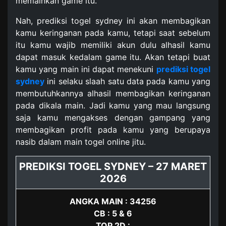
memainkan game itu.
Nah, prediksi togel sydney ini akan membagikan
kamu keringanan pada kamu, tetapi saat sebelum
itu kamu wajib memiliki akun dulu alhasil kamu
dapat masuk kedalam game itu. Akan tetapi buat
kamu yang main ini dapat menekuni
prediksi togel
sydney
ini selaku slaah satu data pada kamu yang
membutuhkannya alhasil membagikan keringanan
pada dikala main. Jadi kamu yang mau langsung
saja kamu mengakses dengan gampang yang
membagikan profit pada kamu yang berupaya
nasib dalam main togel online jitu.
PREDIKSI TOGEL SYDNEY – 27 MARET
2026
ANGKA MAIN
:
34256
CB
:
5 & 6
TOP 2D
: