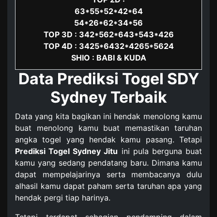
63*55*52*42*64
54*26*62*34*56
TOP 3D
:
342*562*643*543*426
TOP 4D
:
3425*6432*4265*5624
SHIO
:
BABI & KUDA
Data Prediksi Togel SDY
Sydney Terbaik
Data yang kita bagikan ini hendak menolong kamu
buat menolong kamu buat memastikan taruhan
angka togel yang hendak kamu pasang. Tetapi
Prediksi Togel Sydney Jitu
ini pula berguna buat
kamu yang sedang pendatang baru. Dimana kamu
dapat mempelajarinya serta membacanya dulu
alhasil kamu dapat paham serta taruhan apa yang
hendak pergi tiap harinya.
Tetapi terdapat sebagian pendamping dalam