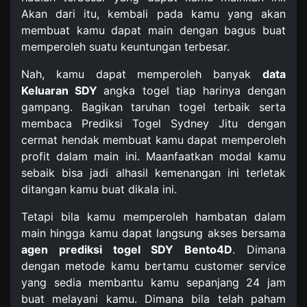
Akan dari itu, kembali pada kamu yang akan
membuat kamu dapat main dengan bagus buat
memperoleh suatu keuntungan terbesar.
Nah, kamu dapat memperoleh banyak
data
Keluaran SDY
angka togel tiap harinya dengan
gampang. Bagikan taruhan togel terbaik serta
membaca Prediksi Togel Sydney Jitu dengan
cermat hendak membuat kamu dapat memperoleh
profit dalam main ini. Maanfaatkan modal kamu
sebaik bisa jadi alhasil kemenangan ini terletak
ditangan kamu buat dikala ini.
Tetapi bila kamu memperoleh hambatan dalam
main hingga kamu dapat langsung akses bersama
agen prediksi togel SDY Bento4D
. Dimana
dengan metode kamu bertamu customer service
yang sedia membantu kamu sepanjang 24 jam
buat melayani kamu. Dimana bila telah paham