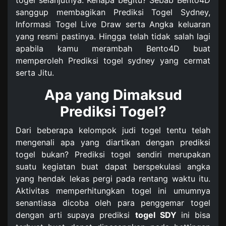
sanggup membagikan Prediksi Togel Sydney,
Informasi Togel Live Draw serta Angka keluaran
yang resmi pastinya. Hingga telah tidak salah lagi
apabila kamu merambah Bento4D buat
memperoleh Prediksi togel sydney yang cermat
serta Jitu.
Apa yang Dimaksud
Prediksi Togel?
Dari beberapa kelompok judi togel tentu telah
mengenali apa yang diartikan dengan prediksi
togel bukan? Prediksi togel sendiri merupakan
suatu kegiatan buat dapat berspekulasi angka
yang hendak lekas pergi pada rentang waktu itu.
Aktivitas memperhitungkan togel ini umumnya
senantiasa dicoba oleh para penggemar togel
dengan arti supaya prediksi
togel SDY
ini bisa