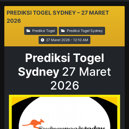
PREDIKSI TOGEL SYDNEY – 27 MARET
2026
Prediksi Togel
Prediksi Togel Sydney
27 Maret 2026 - 12:10 AM
Prediksi Togel
Sydney
27 Maret
2026