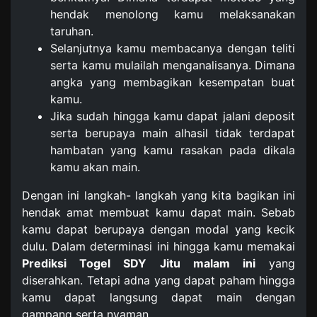
hendak menolong kamu melaksanakan
taruhan.
Selanjutnya kamu membacanya dengan teliti
serta kamu mulailah menganalisanya. Dimana
angka yang membagikan kesempatan buat
kamu.
Jika sudah hingga kamu dapat jalani deposit
serta berupaya main alhasil tidak terdapat
hambatan yang kamu rasakan pada dikala
kamu akan main.
Dengan ini langkah- langkah yang kita bagikan ini
hendak amat membuat kamu dapat main. Sebab
kamu dapat berupaya dengan modal yang kecik
dulu. Dalam determinasi ini hingga kamu memakai
Prediksi Togel SDY Jitu malam ini
yang
diserahkan. Tetapi adna yang dapat paham hingga
kamu dapat langsung dapat main dengan
gampang serta nyaman.