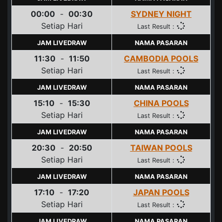
00:00
-
00:30
SYDNEY NIGHT
Setiap Hari
Last Result :
JAM LIVEDRAW
NAMA PASARAN
11:30
-
11:50
CAMBODIA POOLS
Setiap Hari
Last Result :
JAM LIVEDRAW
NAMA PASARAN
15:10
-
15:30
CHINA POOLS
Setiap Hari
Last Result :
JAM LIVEDRAW
NAMA PASARAN
20:30
-
20:50
TAIWAN POOLS
Setiap Hari
Last Result :
JAM LIVEDRAW
NAMA PASARAN
17:10
-
17:20
JAPAN POOLS
Setiap Hari
Last Result :
JAM LIVEDRAW
NAMA PASARAN