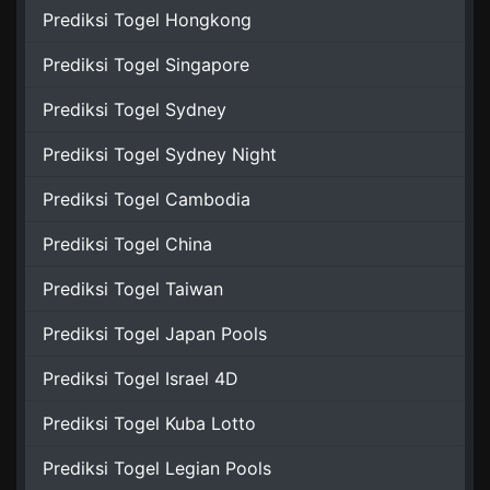
Prediksi Togel Hongkong
Prediksi Togel Singapore
Prediksi Togel Sydney
Prediksi Togel Sydney Night
Prediksi Togel Cambodia
Prediksi Togel China
Prediksi Togel Taiwan
Prediksi Togel Japan Pools
Prediksi Togel Israel 4D
Prediksi Togel Kuba Lotto
Prediksi Togel Legian Pools