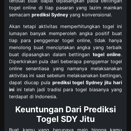
terbuat buat dapat dipasangkan pada bettingan
togel online di tiap pasaran yang lazim mainkan
semacam
prediksi Sydney
yang konvensional.
Akan tetapi aktivitas memperhitungkan togel ini
lumayan banyak memperoleh angka positif buat
tiap para penggemar togel online, tidak hanya
menolong buat menciptakan angka yang terbaik
buat dipasangkan dalam bettingan
togel online
.
Diperkirakan pula dari beberapa penggemar togel
online senantiasa yang namanya melaksanakan
aktivitas ini saat sebelum melaksanakan bettingan,
dapat diucap pula
prediksi togel Sydney jitu hari
ini
ini telah jadi tradisi para togel biasanya yang
terdapat di Indonesia.
Keuntungan Dari Prediksi
Togel SDY Jitu
Buat kamu yang berupaya main hingga kamu