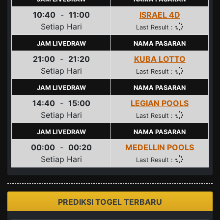
10:40
-
11:00
ISRAEL 4D
Setiap Hari
Last Result :
JAM LIVEDRAW
NAMA PASARAN
21:00
-
21:20
KUBA LOTTO
Setiap Hari
Last Result :
JAM LIVEDRAW
NAMA PASARAN
14:40
-
15:00
LEGIAN POOLS
Setiap Hari
Last Result :
JAM LIVEDRAW
NAMA PASARAN
00:00
-
00:20
MEDELLIN POOLS
Setiap Hari
Last Result :
PREDIKSI TOGEL TERBARU