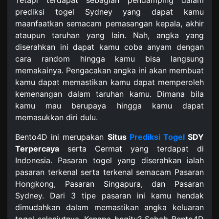
prediksi togel Sydney yang dapat kamu
maanfaatkan semacam pemasangan kepala, akhir
ataupun taruhan yang lain. Nah, angka yang
diserahkan ini dapat kamu coba anyam dengan
cara random hingga kamu bisa langsung
memakainya. Pengacakan angka ini akan membuat
kamu dapat memastikan kamu dapat memperoleh
kemenangan dalam taruhan kamu. Dimana bila
kamu mau berupaya hingga kamu dapat
memasukkan diri dulu.
Bento4D ini merupakan
Situs
Prediksi Togel
SDY
Terpercaya
serta Cermat yang terdapat di
Indonesia. Pasaran togel yang diserahkan ialah
pasaran terkenal serta terkenal semacam Pasaran
Hongkong, Pasaran Singapura, dan Pasaran
Sydney. Dari 3 tipe pasaran ini kamu hendak
dimudahkan dalam memastikan angka keluaran
togel selanjutnya. Kenapa begitu? Sebab Bento4D