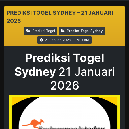
PREDIKSI TOGEL SYDNEY – 21 JANUARI
2026
Prediksi Togel
Prediksi Togel Sydney
21 Januari 2026 - 12:10 AM
Prediksi Togel
Sydney
21 Januari
2026