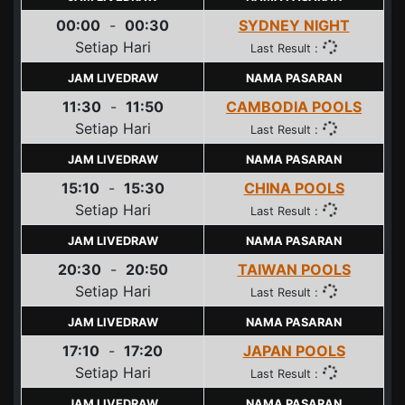
00:00
-
00:30
SYDNEY NIGHT
Setiap Hari
Last Result :
JAM LIVEDRAW
NAMA PASARAN
11:30
-
11:50
CAMBODIA POOLS
Setiap Hari
Last Result :
JAM LIVEDRAW
NAMA PASARAN
15:10
-
15:30
CHINA POOLS
Setiap Hari
Last Result :
JAM LIVEDRAW
NAMA PASARAN
20:30
-
20:50
TAIWAN POOLS
Setiap Hari
Last Result :
JAM LIVEDRAW
NAMA PASARAN
17:10
-
17:20
JAPAN POOLS
Setiap Hari
Last Result :
JAM LIVEDRAW
NAMA PASARAN