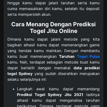
hingga kamu dapat jalani taruhan serta kamu
cuma memasukkan diri kamu, setelah itu deposit
serta memperoleh akun.
Cara Menang Dengan Prediksi
Togel Jitu Online
Dimana kamu dapat jalani metode yang kita
bagikan alhasil kamu dapat memenangkan game
yang hendak kamu mainkan. Dengan membantu
kamu buat memenangkan
Taruhan
Togel Pulsa
kamu. Nah, terdapat sebagian metode buat kamu
dapat berlatih dengan memakai
data prediksi
togel Sydney
yang sudah diserahkan merupakan
selaku selanjutnya ini:
Langkah awal kamu dapat memandang
Prediksi Togel Sydney Jitu 2021
tadinya
alhasil kamu dapat menganalisa taruhan
berikutnya. Dimana terdapat metode yang