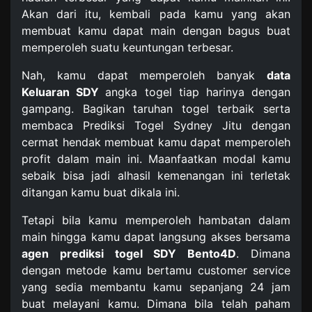
Akan dari itu, kembali pada kamu yang akan
membuat kamu dapat main dengan bagus buat
memperoleh suatu keuntungan terbesar.
Nah, kamu dapat memperoleh banyak
data
Keluaran SDY
angka togel tiap harinya dengan
gampang. Bagikan taruhan togel terbaik serta
membaca Prediksi Togel Sydney Jitu dengan
cermat hendak membuat kamu dapat memperoleh
profit dalam main ini. Maanfaatkan modal kamu
sebaik bisa jadi alhasil kemenangan ini terletak
ditangan kamu buat dikala ini.
Tetapi bila kamu memperoleh hambatan dalam
main hingga kamu dapat langsung akses bersama
agen prediksi togel SDY Bento4D
. Dimana
dengan metode kamu bertamu customer service
yang sedia membantu kamu sepanjang 24 jam
buat melayani kamu. Dimana bila telah paham