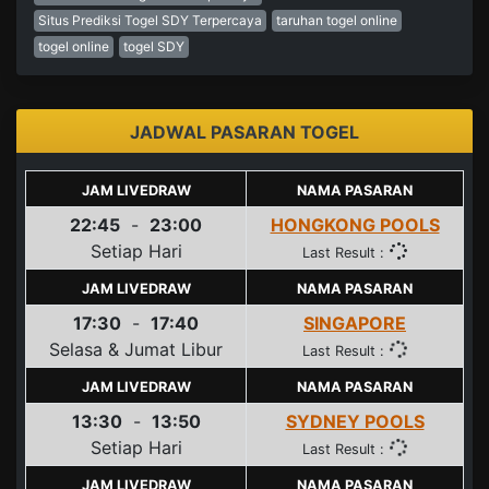
Situs Prediksi Togel SDY Terpercaya
taruhan togel online
togel online
togel SDY
JADWAL PASARAN TOGEL
JAM LIVEDRAW
NAMA PASARAN
22:45
-
23:00
HONGKONG POOLS
Setiap Hari
Last Result :
JAM LIVEDRAW
NAMA PASARAN
17:30
-
17:40
SINGAPORE
Selasa & Jumat Libur
Last Result :
JAM LIVEDRAW
NAMA PASARAN
13:30
-
13:50
SYDNEY POOLS
Setiap Hari
Last Result :
JAM LIVEDRAW
NAMA PASARAN