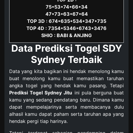
75*53*74*66*34
47*73*63*67*64
TOP 3D
:
674*635*534*347*735
TOP 4D
:
7354*5346*6743*3476
SHIO
:
BABI & ANJING
Data Prediksi Togel SDY
Sydney Terbaik
Data yang kita bagikan ini hendak menolong kamu
buat menolong kamu buat memastikan taruhan
angka togel yang hendak kamu pasang. Tetapi
Prediksi Togel Sydney Jitu
ini pula berguna buat
kamu yang sedang pendatang baru. Dimana kamu
dapat mempelajarinya serta membacanya dulu
alhasil kamu dapat paham serta taruhan apa yang
hendak pergi tiap harinya.
Tetapi terdapat sebagian pendamping dalam