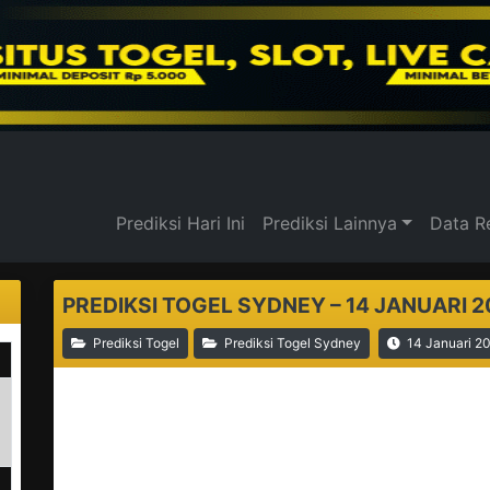
Prediksi Hari Ini
Prediksi Lainnya
Data R
PREDIKSI TOGEL SYDNEY – 14 JANUARI 
Prediksi Togel
Prediksi Togel Sydney
14 Januari 20
Prediksi Togel S
202