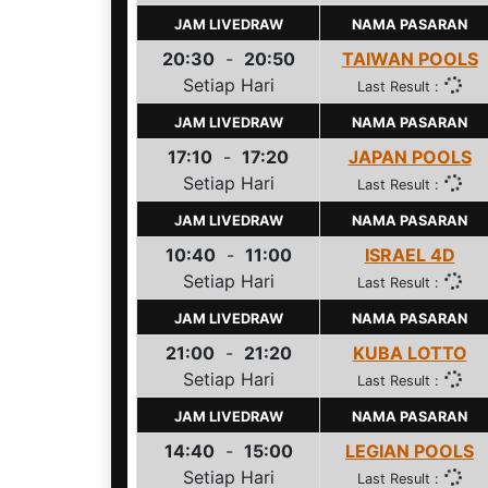
JAM LIVEDRAW
NAMA PASARAN
20:30
-
20:50
TAIWAN POOLS
Setiap Hari
Last Result :
JAM LIVEDRAW
NAMA PASARAN
17:10
-
17:20
JAPAN POOLS
Setiap Hari
Last Result :
JAM LIVEDRAW
NAMA PASARAN
10:40
-
11:00
ISRAEL 4D
Setiap Hari
Last Result :
JAM LIVEDRAW
NAMA PASARAN
21:00
-
21:20
KUBA LOTTO
Setiap Hari
Last Result :
JAM LIVEDRAW
NAMA PASARAN
14:40
-
15:00
LEGIAN POOLS
Setiap Hari
Last Result :