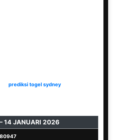
an dalam wujud angka alhasil kamu dapat
 susun menggunakan rumus dari prediksi
erupaya hingga kamu dapat berasosiasi
u dengan cara maksimum. Dengan ini
itu
: Menekuni Prediksi Togel Sydney saat
.
 kamu keringanan pada kamu, tetapi saat
sil kamu dapat masuk kedalam game itu.
kuni
prediksi togel sydney
ini selaku slaah
sil membagikan keringanan pada dikala
amu mengakses dengan gampang yang
dalam main togel online jitu.
– 14 JANUARI 2026
80947