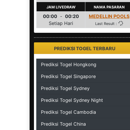
JAM LIVEDRAW
NAMA PASARAN
00:00
-
00:20
MEDELLIN POOLS
Setiap Hari
Last Result :
PREDIKSI TOGEL TERBARU
Prediksi Togel Hongkong
Prediksi Togel Singapore
Prediksi Togel Sydney
Prediksi Togel Sydney Night
Prediksi Togel Cambodia
Prediksi Togel China