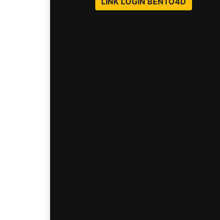
LINK LOGIN BENTO4D