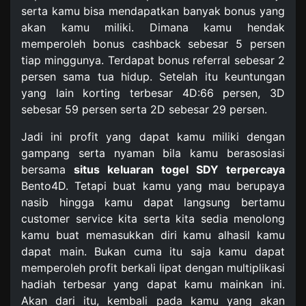
serta kamu bisa mendapatkan banyak bonus yang
akan kamu miliki. Dimana kamu hendak
memperoleh bonus cashback sebesar 5 persen
tiap minggunya. Terdapat bonus referral sebesar 2
persen sama tua hidup. Setelah itu keuntungan
yang lain korting terbesar 4D:66 persen, 3D
sebesar 59 persen serta 2D sebesar 29 persen.
Jadi ini profit yang dapat kamu miliki dengan
gampang serta nyaman bila kamu berasosiasi
bersama
situs keluaran togel SDY terpercaya
Bento4D. Tetapi buat kamu yang mau berupaya
nasib hingga kamu dapat langsung bertamu
customer service kita serta kita sedia menolong
kamu buat memasukkan diri kamu alhasil kamu
dapat main. Bukan cuma itu saja kamu dapat
memperoleh profit berkali lipat dengan multiplikasi
hadiah terbesar yang dapat kamu mainkan ini.
Akan dari itu, kembali pada kamu yang akan