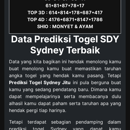
61*81*87*78*17
TOP 3D
:
614*814*178*687*417
TOP 4D
:
4176*6871*8147*1786
SHIO
:
MONYET & AYAM
Data Prediksi Togel SDY
Sydney Terbaik
Data yang kita bagikan ini hendak menolong kamu
buat menolong kamu buat memastikan taruhan
angka togel yang hendak kamu pasang. Tetapi
Prediksi Togel Sydney Jitu
ini pula berguna buat
kamu yang sedang pendatang baru. Dimana kamu
dapat mempelajarinya serta membacanya dulu
alhasil kamu dapat paham serta taruhan apa yang
hendak pergi tiap harinya.
Tetapi terdapat sebagian pendamping dalam
prediksi togel Sydney yang dapat kamu