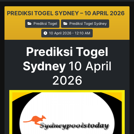
PREDIKSI TOGEL SYDNEY – 10 APRIL 2026
Prediksi Togel
Prediksi Togel Sydney
10 April 2026 - 12:10 AM
Prediksi Togel
Sydney
10 April
2026