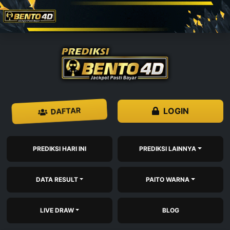
DAFTAR
LOGIN
PREDIKSI HARI INI
PREDIKSI LAINNYA
DATA RESULT
PAITO WARNA
LIVE DRAW
BLOG