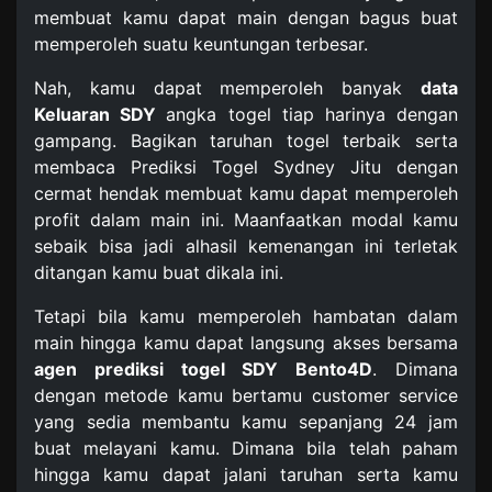
membuat kamu dapat main dengan bagus buat
memperoleh suatu keuntungan terbesar.
Nah, kamu dapat memperoleh banyak
data
Keluaran SDY
angka togel tiap harinya dengan
gampang. Bagikan taruhan togel terbaik serta
membaca Prediksi Togel Sydney Jitu dengan
cermat hendak membuat kamu dapat memperoleh
profit dalam main ini. Maanfaatkan modal kamu
sebaik bisa jadi alhasil kemenangan ini terletak
ditangan kamu buat dikala ini.
Tetapi bila kamu memperoleh hambatan dalam
main hingga kamu dapat langsung akses bersama
agen prediksi togel SDY Bento4D
. Dimana
dengan metode kamu bertamu customer service
yang sedia membantu kamu sepanjang 24 jam
buat melayani kamu. Dimana bila telah paham
hingga kamu dapat jalani taruhan serta kamu