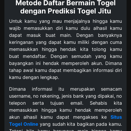
Metode Daftar Bermain Togel
dengan Prediksi Togel Jitu
Untuk kamu yang mau menjajalnya hingga kamu
wajib memasukkan diri kamu dulu alhasil kamu
dapat masuk buat main. Dengan banyaknya
keringanan yang dapat kamu miliki dengan cuma
memasukkan hingga hendak kita tolong kamu
buat mendaftar. Dengan semudah yang kamu
bayangkan ini hendak memperoleh akun. Dimana
tahap awal kamu dapat membagikan informasi diri
kamu dengan lengkap.
Dimana informasi itu merupakan semacam
username, no rekening, jenis bank yang dipakai, no
telepon serta tujuan email. Sehabis kita
memasukkan hingga kamu hendak memperoleh
akun alhasil kamu dapat mengakses ke
Situs
Togel Online
yang sudah kita bagikan pada kamu.
Tetapi bila kamu berupaya main hingga kamu