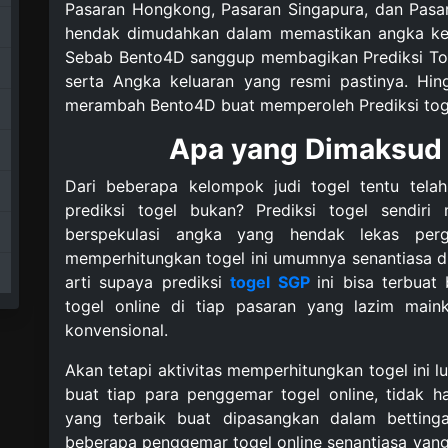
Pasaran Hongkong, Pasaran Singapura, dan Pasar
hendak dimudahkan dalam memastikan angka kelu
Sebab Bento4D sanggup membagikan Prediksi Toge
serta Angka keluaran yang resmi pastinya. Hing
merambah Bento4D buat memperoleh Prediksi togel
Apa yang Dimaksud 
Dari beberapa kelompok judi togel tentu tela
prediksi togel bukan? Prediksi togel sendir
berspekulasi angka yang hendak lekas perg
memperhitungkan togel ini umumnya senantiasa d
arti supaya prediksi
togel SGP
ini bisa terbua
togel online di tiap pasaran yang lazim ma
konvensional.
Akan tetapi aktivitas memperhitungkan togel ini
buat tiap para penggemar togel online, tidak
yang terbaik buat dipasangkan dalam bettin
beberapa penggemar togel online senantiasa yang