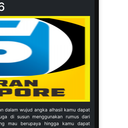
6
han dalam wujud angka alhasil kamu dapat
ga di susun menggunakan rumus dari
yang mau berupaya hingga kamu dapat