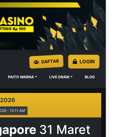
DAFTAR
LOGIN
PAITO WARNA
LIVE DRAW
BLOG
 2026
026 - 12:11 AM
ngapore
31 Maret