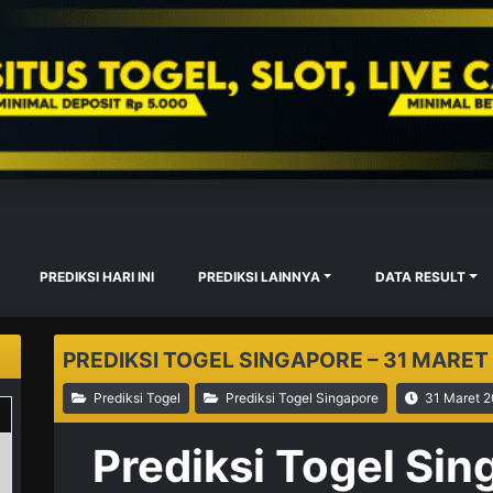
PREDIKSI HARI INI
PREDIKSI LAINNYA
DATA RESULT
PREDIKSI TOGEL SINGAPORE – 31 MARET
Prediksi Togel
Prediksi Togel Singapore
31 Maret 2
Prediksi Togel Si