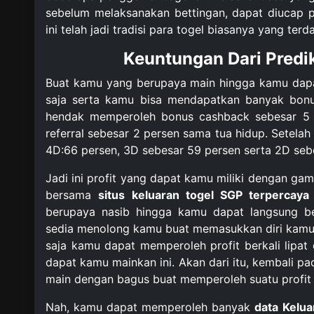
sebelum melaksanakan bettingan, dapat diucap 
ini telah jadi tradisi para togel biasanya yang terd
Keuntungan Dari Predik
Buat kamu yang berupaya main hingga kamu dapa
saja serta kamu bisa mendapatkan banyak bon
hendak memperoleh bonus cashback sebesar 5 
referral sebesar 2 persen sama tua hidup. Setelah
4D:66 persen, 3D sebesar 59 persen serta 2D seb
Jadi ini profit yang dapat kamu miliki dengan ga
bersama
situs keluaran togel SGP terpercaya
berupaya nasib hingga kamu dapat langsung be
sedia menolong kamu buat memasukkan diri kamu 
saja kamu dapat memperoleh profit berkali lipat 
dapat kamu mainkan ini. Akan dari itu, kembali
main dengan bagus buat memperoleh suatu profit 
Nah, kamu dapat memperoleh banyak
data Kelu