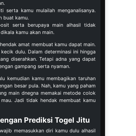
n.
i serta kamu mulailah menganalisanya.
 buat kamu.
sit serta berupaya main alhasil tidak
dikala kamu akan main.
ni hendak amat membuat kamu dapat main.
cik dulu. Dalam determinasi ini hingga
ang diserahkan. Tetapi adna yang dapat
dengan gampang serta nyaman.
 dulu kemudian kamu membagikan taruhan
engan besar pula. Nah, kamu yang paham
sung main dnegna memakai metode colok
u mau. Jadi tidak hendak membuat kamu
engan Prediksi Togel Jitu
ajib memasukkan diri kamu dulu alhasil