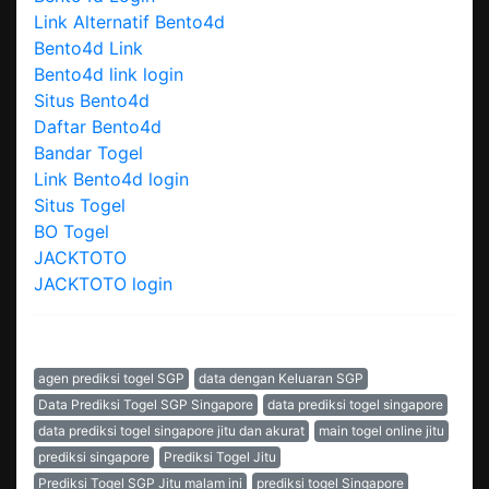
Link Alternatif Bento4d
Bento4d Link
Bento4d link login
Situs Bento4d
Daftar Bento4d
Bandar Togel
Link Bento4d login
Situs Togel
BO Togel
JACKTOTO
JACKTOTO login
Tags :
agen prediksi togel SGP
data dengan Keluaran SGP
Data Prediksi Togel SGP Singapore
data prediksi togel singapore
data prediksi togel singapore jitu dan akurat
main togel online jitu
prediksi singapore
Prediksi Togel Jitu
Prediksi Togel SGP Jitu malam ini
prediksi togel Singapore