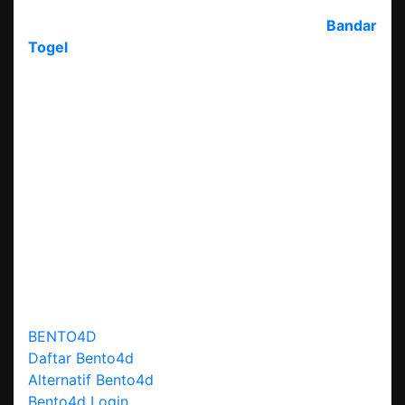
memasukkan hingga kamu hendak memperoleh
akun alhasil kamu dapat mengakses ke
Bandar
Togel
yang sudah kita bagikan pada kamu. Tetapi
bila kamu berupaya main hingga kamu wajib
melaksanakan deposit dulu.
Jadi kamu tidak usah khawatir sehabis kamu
membaca banyak
Data Prediksi Togel Singapore
Jitu dan Akurat
yang sudah diserahkan pada
kamu tiap harinya. Tetapi kamu dapat melihatnya
dengan cara detail buat memperoleh taruhan yang
maksimum dalam main. Sehabis itu, kamu dapat
menekuni alhasil anda memperoleh banyak data
prediksi togel singapore dengan kemenangan
kamu.
BENTO4D
Daftar Bento4d
Alternatif Bento4d
Bento4d Login