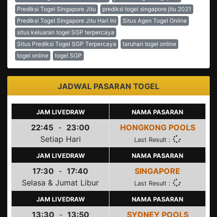
Prediksi Togel Singapore Jitu
prediksi togel singapore jitu 2021
Prediksi Togel Singapore Jitu Hari Ini
Situs Agen Togel Online
situs keluaran togel SGP terpercaya
Situs Prediksi Togel SGP Terpercaya
taruhan togel online
togel online
togel SGP
JADWAL PASARAN TOGEL
JAM LIVEDRAW
NAMA PASARAN
22:45
-
23:00
HONGKONG POOLS
Setiap Hari
Last Result :
JAM LIVEDRAW
NAMA PASARAN
17:30
-
17:40
SINGAPORE
Selasa & Jumat Libur
Last Result :
JAM LIVEDRAW
NAMA PASARAN
13:30
-
13:50
SYDNEY POOLS