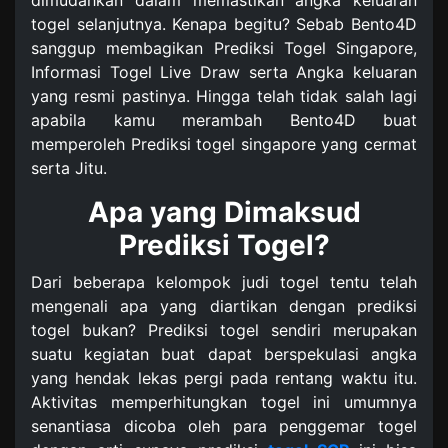
togel selanjutnya. Kenapa begitu? Sebab Bento4D
sanggup membagikan Prediksi Togel Singapore,
Informasi Togel Live Draw serta Angka keluaran
yang resmi pastinya. Hingga telah tidak salah lagi
apabila kamu merambah Bento4D buat
memperoleh Prediksi togel singapore yang cermat
serta Jitu.
Apa yang Dimaksud
Prediksi Togel?
Dari beberapa kelompok judi togel tentu telah
mengenali apa yang diartikan dengan prediksi
togel bukan? Prediksi togel sendiri merupakan
suatu kegiatan buat dapat berspekulasi angka
yang hendak lekas pergi pada rentang waktu itu.
Aktivitas memperhitungkan togel ini umumnya
senantiasa dicoba oleh para penggemar togel