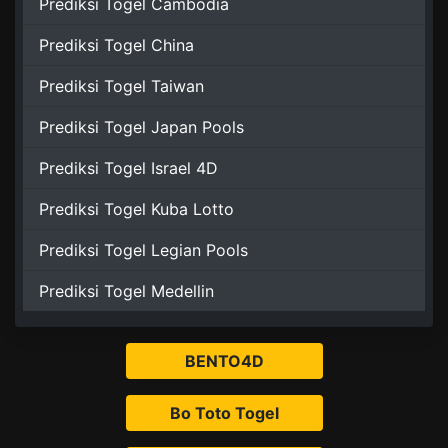
Prediksi Togel Cambodia
Prediksi Togel China
Prediksi Togel Taiwan
Prediksi Togel Japan Pools
Prediksi Togel Israel 4D
Prediksi Togel Kuba Lotto
Prediksi Togel Legian Pools
Prediksi Togel Medellin
BENTO4D
Bo Toto Togel