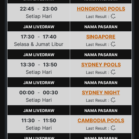
22:45
-
23:00
HONGKONG POOLS
Setiap Hari
Last Result :
JAM LIVEDRAW
NAMA PASARAN
17:30
-
17:40
SINGAPORE
Selasa & Jumat Libur
Last Result :
JAM LIVEDRAW
NAMA PASARAN
13:30
-
13:50
SYDNEY POOLS
Setiap Hari
Last Result :
JAM LIVEDRAW
NAMA PASARAN
00:00
-
00:30
SYDNEY NIGHT
Setiap Hari
Last Result :
JAM LIVEDRAW
NAMA PASARAN
11:30
-
11:50
CAMBODIA POOLS
Setiap Hari
Last Result :
JAM LIVEDRAW
NAMA PASARAN