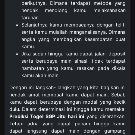
berikutnya. Dimana terdapat metode yang
hendak menolong kamu melaksanakan
taruhan.
Selanjutnya kamu membacanya dengan teliti
serta kamu mulailah menganalisanya. Dimana
angka yang membagikan kesempatan buat
kamu.
Jika sudah hingga kamu dapat jalani deposit
serta berupaya main alhasil tidak terdapat
hambatan yang kamu rasakan pada dikala
kamu akan main.
Dengan ini langkah- langkah yang kita bagikan ini
hendak amat membuat kamu dapat main. Sebab
kamu dapat berupaya dengan modal yang kecik
dulu. Dalam determinasi ini hingga kamu memakai
Prediksi Togel SGP Jitu hari ini
yang diserahkan.
Tetapi adna yang dapat paham hingga kamu
dapat langsung dapat main dengan gampang