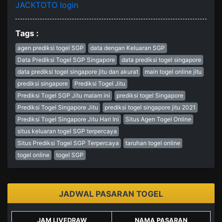
JACKTOTO login
Tags :
agen prediksi togel SGP
data dengan Keluaran SGP
Data Prediksi Togel SGP Singapore
data prediksi togel singapore
data prediksi togel singapore jitu dan akurat
main togel online jitu
prediksi singapore
Prediksi Togel Jitu
Prediksi Togel SGP Jitu malam ini
prediksi togel Singapore
Prediksi Togel Singapore Jitu
prediksi togel singapore jitu 2021
Prediksi Togel Singapore Jitu Hari Ini
Situs Agen Togel Online
situs keluaran togel SGP terpercaya
Situs Prediksi Togel SGP Terpercaya
taruhan togel online
togel online
togel SGP
JADWAL PASARAN TOGEL
JAM LIVEDRAW
NAMA PASARAN