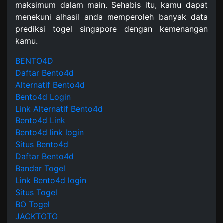
maksimum dalam main. Sehabis itu, kamu dapat
menekuni alhasil anda memperoleh banyak data
prediksi togel singapore dengan kemenangan
kamu.
BENTO4D
Daftar Bento4d
Alternatif Bento4d
Bento4d Login
Link Alternatif Bento4d
Bento4d Link
Bento4d link login
Situs Bento4d
Daftar Bento4d
Bandar Togel
Link Bento4d login
Situs Togel
BO Togel
JACKTOTO