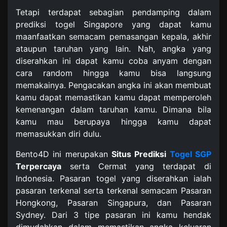
Tetapi terdapat sebagian pendamping dalam
prediksi togel Singapore yang dapat kamu
maanfaatkan semacam pemasangan kepala, akhir
ataupun taruhan yang lain. Nah, angka yang
diserahkan ini dapat kamu coba anyam dengan
cara random hingga kamu bisa langsung
memakainya. Pengacakan angka ini akan membuat
kamu dapat memastikan kamu dapat memperoleh
kemenangan dalam taruhan kamu. Dimana bila
kamu mau berupaya hingga kamu dapat
memasukkan diri dulu.
Bento4D ini merupakan
Situs Prediksi
Togel SGP
Terpercaya
serta Cermat yang terdapat di
Indonesia. Pasaran togel yang diserahkan ialah
pasaran terkenal serta terkenal semacam Pasaran
Hongkong, Pasaran Singapura, dan Pasaran
Sydney. Dari 3 tipe pasaran ini kamu hendak
dimudahkan dalam memastikan angka keluaran