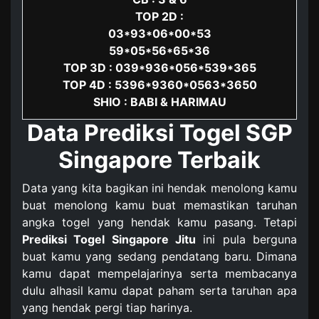
TOP 2D
:
03*93*06*00*53
59*05*56*65*36
TOP 3D
:
039*936*056*539*365
TOP 4D
:
5396*9360*0563*3650
SHIO
:
BABI & HARIMAU
Data Prediksi Togel SGP
Singapore Terbaik
Data yang kita bagikan ini hendak menolong kamu
buat menolong kamu buat memastikan taruhan
angka togel yang hendak kamu pasang. Tetapi
Prediksi Togel Singapore Jitu
ini pula berguna
buat kamu yang sedang pendatang baru. Dimana
kamu dapat mempelajarinya serta membacanya
dulu alhasil kamu dapat paham serta taruhan apa
yang hendak pergi tiap harinya.