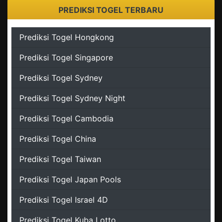
PREDIKSI TOGEL TERBARU
Prediksi Togel Hongkong
Prediksi Togel Singapore
Prediksi Togel Sydney
Prediksi Togel Sydney Night
Prediksi Togel Cambodia
Prediksi Togel China
Prediksi Togel Taiwan
Prediksi Togel Japan Pools
Prediksi Togel Israel 4D
Prediksi Togel Kuba Lotto