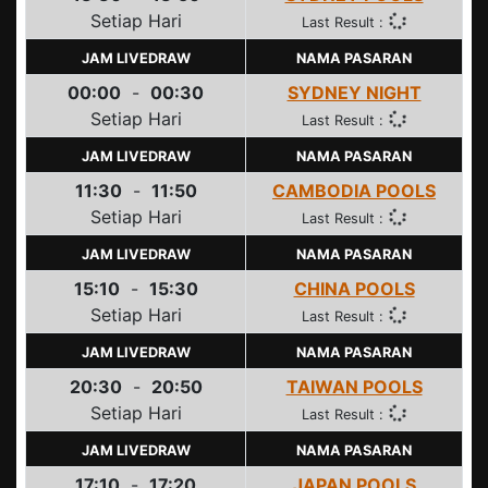
Setiap Hari
Last Result :
JAM LIVEDRAW
NAMA PASARAN
00:00
-
00:30
SYDNEY NIGHT
Setiap Hari
Last Result :
JAM LIVEDRAW
NAMA PASARAN
11:30
-
11:50
CAMBODIA POOLS
Setiap Hari
Last Result :
JAM LIVEDRAW
NAMA PASARAN
15:10
-
15:30
CHINA POOLS
Setiap Hari
Last Result :
JAM LIVEDRAW
NAMA PASARAN
20:30
-
20:50
TAIWAN POOLS
Setiap Hari
Last Result :
JAM LIVEDRAW
NAMA PASARAN
17:10
-
17:20
JAPAN POOLS