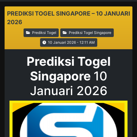
PREDIKSI TOGEL SINGAPORE – 10 JANUARI
2026
Prediksi Togel
Prediksi Togel Singapore
10 Januari 2026 - 12:11 AM
Prediksi Togel
Singapore
10
Januari 2026