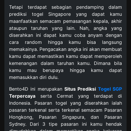
Tetapi terdapat sebagian pendamping dalam
prediksi togel Singapore yang dapat kamu
maanfaatkan semacam pemasangan kepala, akhir
ataupun taruhan yang lain. Nah, angka yang
diserahkan ini dapat kamu coba anyam dengan
cara random hingga kamu bisa langsung
memakainya. Pengacakan angka ini akan membuat
kamu dapat memastikan kamu dapat memperoleh
kemenangan dalam taruhan kamu. Dimana bila
kamu mau berupaya hingga kamu dapat
memasukkan diri dulu.
Bento4D ini merupakan
Situs Prediksi
Togel SGP
Terpercaya
serta Cermat yang terdapat di
Indonesia. Pasaran togel yang diserahkan ialah
pasaran terkenal serta terkenal semacam Pasaran
Hongkong, Pasaran Singapura, dan Pasaran
Sydney. Dari 3 tipe pasaran ini kamu hendak
dimudahkan dalam memastikan angka keluaran