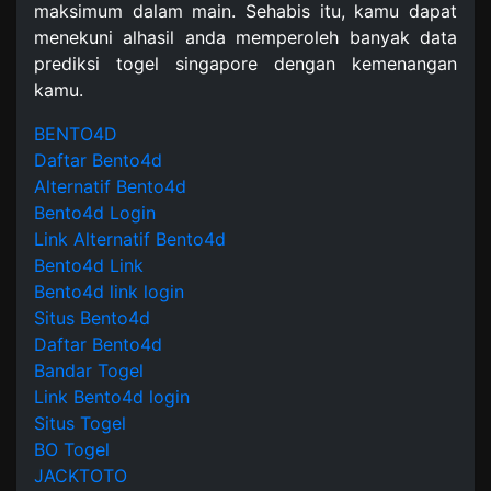
maksimum dalam main. Sehabis itu, kamu dapat
menekuni alhasil anda memperoleh banyak data
prediksi togel singapore dengan kemenangan
kamu.
BENTO4D
Daftar Bento4d
Alternatif Bento4d
Bento4d Login
Link Alternatif Bento4d
Bento4d Link
Bento4d link login
Situs Bento4d
Daftar Bento4d
Bandar Togel
Link Bento4d login
Situs Togel
BO Togel
JACKTOTO