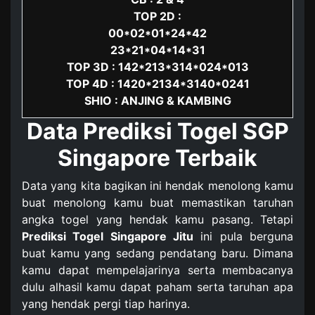
TOP 2D
:
00*02*01*24*42
23*21*04*14*31
TOP 3D
:
142*213*314*024*013
TOP 4D
:
1420*2134*3140*0241
SHIO
:
ANJING & KAMBING
Data Prediksi Togel SGP
Singapore Terbaik
Data yang kita bagikan ini hendak menolong kamu
buat menolong kamu buat memastikan taruhan
angka togel yang hendak kamu pasang. Tetapi
Prediksi Togel Singapore Jitu
ini pula berguna
buat kamu yang sedang pendatang baru. Dimana
kamu dapat mempelajarinya serta membacanya
dulu alhasil kamu dapat paham serta taruhan apa
yang hendak pergi tiap harinya.