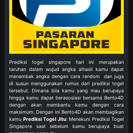
Prediksi togel singapore hari ini merupakan
taruhan dalam wujud angka alhasil kamu dapat
menembak angka dengan cara random dan juga
di susun menggunakan rumus dari prediksi togel
tersebut. Dimana bila kamu yang mau berupaya
hingga kamu dapat berasosiasi bersama Bento4D
dengan akan membantu kamu dengan cara
maksimum. Dengan ini Bento4D akan membagikan
kamu
Prediksi Togel Jitu
: Menekuni Prediksi Togel
Singapore saat sebelum kamu berupaya buat