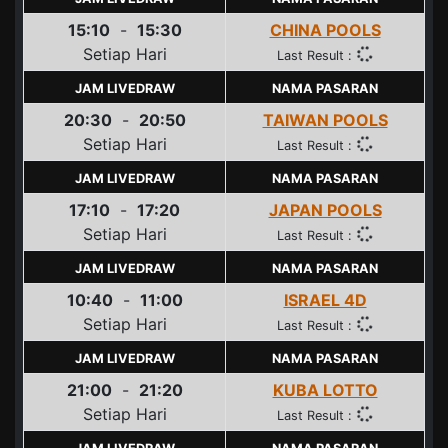
15:10
-
15:30
CHINA POOLS
Setiap Hari
Last Result :
JAM LIVEDRAW
NAMA PASARAN
20:30
-
20:50
TAIWAN POOLS
Setiap Hari
Last Result :
JAM LIVEDRAW
NAMA PASARAN
17:10
-
17:20
JAPAN POOLS
Setiap Hari
Last Result :
JAM LIVEDRAW
NAMA PASARAN
10:40
-
11:00
ISRAEL 4D
Setiap Hari
Last Result :
JAM LIVEDRAW
NAMA PASARAN
21:00
-
21:20
KUBA LOTTO
Setiap Hari
Last Result :