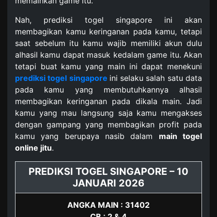
memainkan game itu.
Nah, prediksi togel singapore ini akan
membagikan kamu keringanan pada kamu, tetapi
saat sebelum itu kamu wajib memiliki akun dulu
alhasil kamu dapat masuk kedalam game itu. Akan
tetapi buat kamu yang main ini dapat menekuni
prediksi togel singapore
ini selaku salah satu data
pada kamu yang membutuhkannya alhasil
membagikan keringanan pada dikala main. Jadi
kamu yang mau langsung saja kamu mengakses
dengan gampang yang membagikan profit pada
kamu yang berupaya nasib dalam
main togel
online jitu
.
PREDIKSI TOGEL SINGAPORE – 10
JANUARI 2026
ANGKA MAIN
:
31402
CB
:
2 & 4