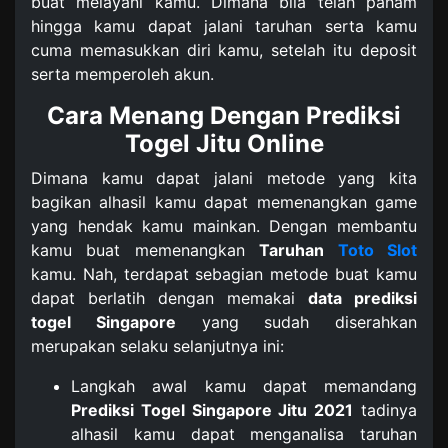
buat melayani kamu. Dimana bila telah paham
hingga kamu dapat jalani taruhan serta kamu
cuma memasukkan diri kamu, setelah itu deposit
serta memperoleh akun.
Cara Menang Dengan Prediksi
Togel Jitu Online
Dimana kamu dapat jalani metode yang kita
bagikan alhasil kamu dapat memenangkan game
yang hendak kamu mainkan. Dengan membantu
kamu buat memenangkan
Taruhan
Toto Slot
kamu. Nah, terdapat sebagian metode buat kamu
dapat berlatih dengan memakai
data prediksi
togel Singapore
yang sudah diserahkan
merupakan selaku selanjutnya ini:
Langkah awal kamu dapat memandang
Prediksi Togel Singapore Jitu 2021
tadinya
alhasil kamu dapat menganalisa taruhan