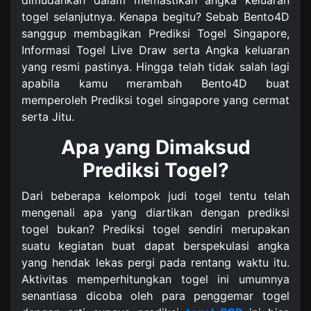
togel selanjutnya. Kenapa begitu? Sebab Bento4D
sanggup membagikan Prediksi Togel Singapore,
Informasi Togel Live Draw serta Angka keluaran
yang resmi pastinya. Hingga telah tidak salah lagi
apabila kamu merambah Bento4D buat
memperoleh Prediksi togel singapore yang cermat
serta Jitu.
Apa yang Dimaksud
Prediksi Togel?
Dari beberapa kelompok judi togel tentu telah
mengenali apa yang diartikan dengan prediksi
togel bukan? Prediksi togel sendiri merupakan
suatu kegiatan buat dapat berspekulasi angka
yang hendak lekas pergi pada rentang waktu itu.
Aktivitas memperhitungkan togel ini umumnya
senantiasa dicoba oleh para penggemar togel