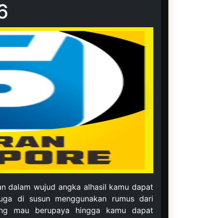
6
han dalam wujud angka alhasil kamu dapat
ga di susun menggunakan rumus dari
yang mau berupaya hingga kamu dapat