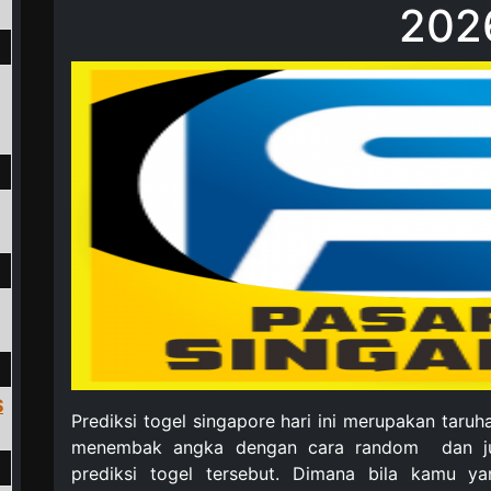
202
S
Prediksi togel singapore hari ini merupakan taru
menembak angka dengan cara random dan ju
prediksi togel tersebut. Dimana bila kamu 