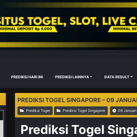
PREDIKSI HARI INI
PREDIKSI LAINNYA
DATA RESULT
PREDIKSI TOGEL SINGAPORE – 09 JANUA
Prediksi Togel
Prediksi Togel Singapore
09 Januari 
Prediksi Togel Sin