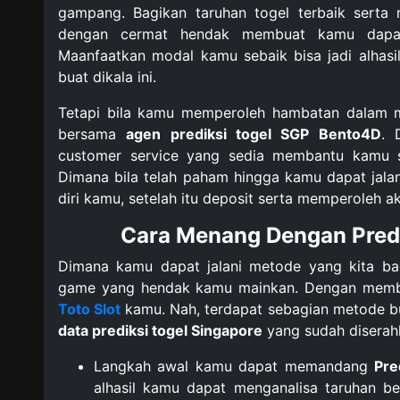
gampang. Bagikan taruhan togel terbaik serta
dengan cermat hendak membuat kamu dapat 
Maanfaatkan modal kamu sebaik bisa jadi alhasi
buat dikala ini.
Tetapi bila kamu memperoleh hambatan dalam 
bersama
agen prediksi togel SGP Bento4D
. 
customer service yang sedia membantu kamu 
Dimana bila telah paham hingga kamu dapat jal
diri kamu, setelah itu deposit serta memperoleh a
Cara Menang Dengan Predik
Dimana kamu dapat jalani metode yang kita b
game yang hendak kamu mainkan. Dengan mem
Toto Slot
kamu. Nah, terdapat sebagian metode b
data prediksi togel Singapore
yang sudah diserahk
Langkah awal kamu dapat memandang
Pre
alhasil kamu dapat menganalisa taruhan b