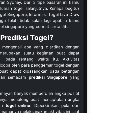
an Sydney. Dari 3 tipe pasaran ini kamu
aran togel selanjutnya. Kenapa begitu?
l Singapore, Informasi Togel Live Draw
ga telah tidak salah lagi apabila kamu
 singapore yang cermat serta Jitu.
Prediksi Togel?
h mengenali apa yang diartikan dengan
i merupakan suatu kegiatan buat dapat
i pada rentang waktu itu. Aktivitas
icoba oleh para penggemar togel dengan
t buat dapat dipasangkan pada bettingan
inkan semacam
prediksi Singapore
yang
 lumayan banyak memperoleh angka positif
 hanya menolong buat menciptakan angka
gan
togel online
. Diperkirakan pula dari
 namanya melaksanakan aktivitas ini saat