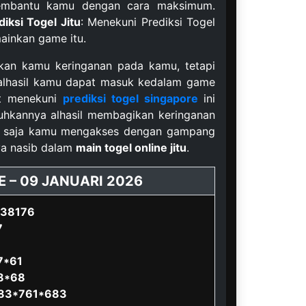
embantu kamu dengan cara maksimum.
diksi Togel Jitu
: Menekuni Prediksi Togel
ainkan game itu.
ikan kamu keringanan pada kamu, tetapi
 alhasil kamu dapat masuk kedalam game
at menekuni
prediksi togel singapore
ini
uhkannya alhasil membagikan keringanan
ng saja kamu mengakses dengan gampang
ya nasib dalam
main togel online jitu
.
E – 09 JANUARI 2026
38176
7
7*61
8*68
83*761*683