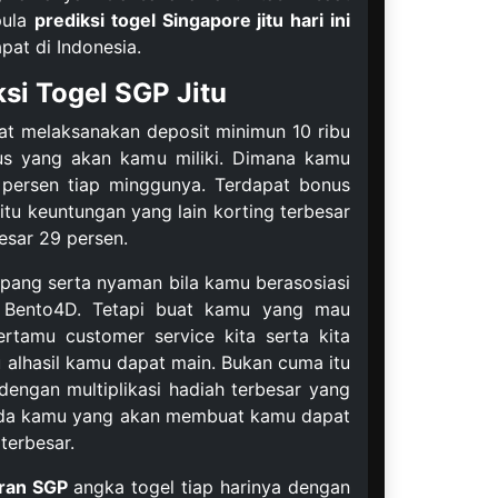
pula
prediksi togel Singapore jitu hari ini
apat di Indonesia.
si Togel SGP Jitu
t melaksanakan deposit minimun 10 ribu
us yang akan kamu miliki. Dimana kamu
persen tiap minggunya. Terdapat bonus
 itu keuntungan yang lain korting terbesar
esar 29 persen.
mpang serta nyaman bila kamu berasosiasi
Bento4D. Tetapi buat kamu yang mau
rtamu customer service kita serta kita
alhasil kamu dapat main. Bukan cuma itu
dengan multiplikasi hadiah terbesar yang
 pada kamu yang akan membuat kamu dapat
terbesar.
aran SGP
angka togel tiap harinya dengan