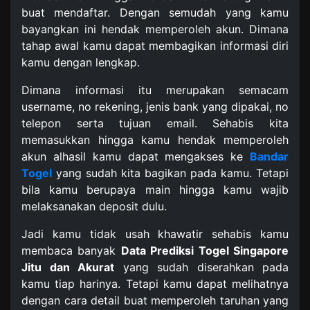
buat mendaftar. Dengan semudah yang kamu
bayangkan ini hendak memperoleh akun. Dimana
tahap awal kamu dapat membagikan informasi diri
kamu dengan lengkap.
Dimana informasi itu merupakan semacam
username, no rekening, jenis bank yang dipakai, no
telepon serta tujuan email. Sehabis kita
memasukkan hingga kamu hendak memperoleh
akun alhasil kamu dapat mengakses ke
Bandar
Togel
yang sudah kita bagikan pada kamu. Tetapi
bila kamu berupaya main hingga kamu wajib
melaksanakan deposit dulu.
Jadi kamu tidak usah khawatir sehabis kamu
membaca banyak
Data Prediksi Togel Singapore
Jitu dan Akurat
yang sudah diserahkan pada
kamu tiap harinya. Tetapi kamu dapat melihatnya
dengan cara detail buat memperoleh taruhan yang