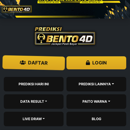
DAFTAR
LOGIN
PREDIKSI HARI INI
PREDIKSI LAINNYA
DATA RESULT
PAITO WARNA
LIVE DRAW
BLOG