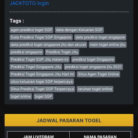
JACKTOTO login
Tags :
agen prediksi togel SGP
data dengan Keluaran SGP
Data Prediksi Togel SGP Singapore
data prediksi togel singapore
data prediksi togel singapore jitu dan akurat
main togel online jitu
prediksi singapore
Prediksi Togel Jitu
Prediksi Togel SGP Jitu malam ini
prediksi togel Singapore
Prediksi Togel Singapore Jitu
prediksi togel singapore jitu 2021
Prediksi Togel Singapore Jitu Hari Ini
Situs Agen Togel Online
situs keluaran togel SGP terpercaya
Situs Prediksi Togel SGP Terpercaya
taruhan togel online
togel online
togel SGP
JADWAL PASARAN TOGEL
JAM LIVEDRAW
NAMA PASARAN