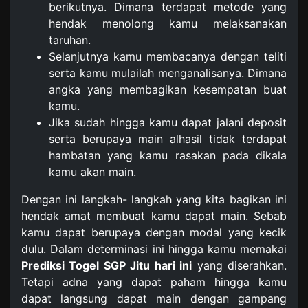
berikutnya. Dimana terdapat metode yang
hendak menolong kamu melaksanakan
taruhan.
Selanjutnya kamu membacanya dengan teliti
serta kamu mulailah menganalisanya. Dimana
angka yang membagikan kesempatan buat
kamu.
Jika sudah hingga kamu dapat jalani deposit
serta berupaya main alhasil tidak terdapat
hambatan yang kamu rasakan pada dikala
kamu akan main.
Dengan ini langkah- langkah yang kita bagikan ini
hendak amat membuat kamu dapat main. Sebab
kamu dapat berupaya dengan modal yang kecik
dulu. Dalam determinasi ini hingga kamu memakai
Prediksi Togel SGP Jitu hari ini
yang diserahkan.
Tetapi adna yang dapat paham hingga kamu
dapat langsung dapat main dengan gampang