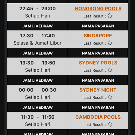
22:45
-
23:00
HONGKONG POOLS
Setiap Hari
Last Result :
JAM LIVEDRAW
NAMA PASARAN
17:30
-
17:40
SINGAPORE
Selasa & Jumat Libur
Last Result :
JAM LIVEDRAW
NAMA PASARAN
13:30
-
13:50
SYDNEY POOLS
Setiap Hari
Last Result :
JAM LIVEDRAW
NAMA PASARAN
00:00
-
00:30
SYDNEY NIGHT
Setiap Hari
Last Result :
JAM LIVEDRAW
NAMA PASARAN
11:30
-
11:50
CAMBODIA POOLS
Setiap Hari
Last Result :
JAM LIVEDRAW
NAMA PASARAN