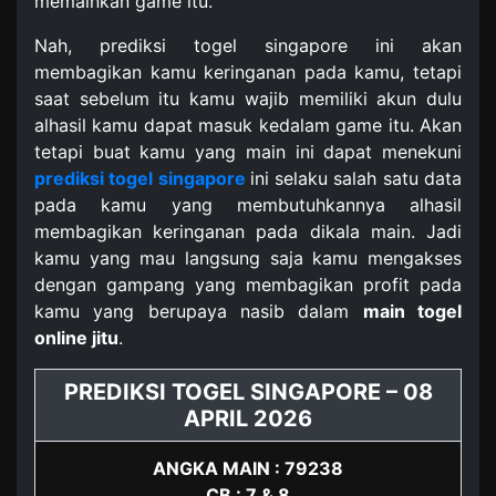
memainkan game itu.
Nah, prediksi togel singapore ini akan
membagikan kamu keringanan pada kamu, tetapi
saat sebelum itu kamu wajib memiliki akun dulu
alhasil kamu dapat masuk kedalam game itu. Akan
tetapi buat kamu yang main ini dapat menekuni
prediksi togel singapore
ini selaku salah satu data
pada kamu yang membutuhkannya alhasil
membagikan keringanan pada dikala main. Jadi
kamu yang mau langsung saja kamu mengakses
dengan gampang yang membagikan profit pada
kamu yang berupaya nasib dalam
main togel
online jitu
.
PREDIKSI TOGEL SINGAPORE – 08
APRIL 2026
ANGKA MAIN
:
79238
CB
:
7 & 8