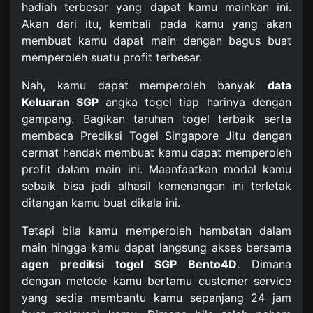
hadiah terbesar yang dapat kamu mainkan ini.
Akan dari itu, kembali pada kamu yang akan
membuat kamu dapat main dengan bagus buat
memperoleh suatu profit terbesar.
Nah, kamu dapat memperoleh banyak
data
Keluaran SGP
angka togel tiap harinya dengan
gampang. Bagikan taruhan togel terbaik serta
membaca Prediksi Togel Singapore Jitu dengan
cermat hendak membuat kamu dapat memperoleh
profit dalam main ini. Maanfaatkan modal kamu
sebaik bisa jadi alhasil kemenangan ini terletak
ditangan kamu buat dikala ini.
Tetapi bila kamu memperoleh hambatan dalam
main hingga kamu dapat langsung akses bersama
agen prediksi togel SGP Bento4D
. Dimana
dengan metode kamu bertamu customer service
yang sedia membantu kamu sepanjang 24 jam