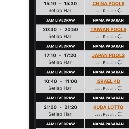
15:10
-
15:30
CHINA POOLS
Setiap Hari
Last Result :
JAM LIVEDRAW
NAMA PASARAN
20:30
-
20:50
TAIWAN POOLS
Setiap Hari
Last Result :
JAM LIVEDRAW
NAMA PASARAN
17:10
-
17:20
JAPAN POOLS
Setiap Hari
Last Result :
JAM LIVEDRAW
NAMA PASARAN
10:40
-
11:00
ISRAEL 4D
Setiap Hari
Last Result :
JAM LIVEDRAW
NAMA PASARAN
21:00
-
21:20
KUBA LOTTO
Setiap Hari
Last Result :
JAM LIVEDRAW
NAMA PASARAN