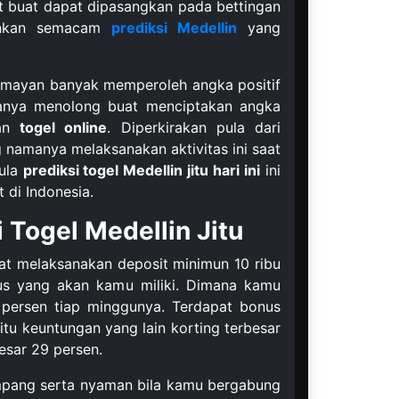
at buat dapat dipasangkan pada bettingan
ainkan semacam
prediksi Medellin
yang
 lumayan banyak memperoleh angka positif
 hanya menolong buat menciptakan angka
gan
togel online
. Diperkirakan pula dari
 namanya melaksanakan aktivitas ini saat
pula
prediksi togel Medellin jitu hari ini
ini
t di Indonesia.
 Togel Medellin Jitu
t melaksanakan deposit minimun 10 ribu
us yang akan kamu miliki. Dimana kamu
persen tiap minggunya. Terdapat bonus
 itu keuntungan yang lain korting terbesar
esar 29 persen.
ampang serta nyaman bila kamu bergabung