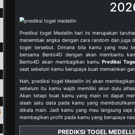
202
Prediksi togel Medellin hari ini merupakan taru
menembak angka dengan cara random dan juga di
togel tersebut. Dimana bila kamu yang mau 
bersama Bento4D dengan akan membantu kam
Bento4D akan membagikan kamu
Prediksi Toge
saat sebelum kamu berupaya buat memainkan gam
Nah, prediksi togel Medellin ini akan membagika
sebelum itu kamu wajib memiliki akun dulu alha
Akan tetapi buat kamu yang main ini dapat me
slaah satu data pada kamu yang membutuhkann
dikala main. Jadi kamu yang mau langsung sa
S
membagikan profit pada kamu yang berupaya nasib 
PREDIKSI TOGEL MEDELLI