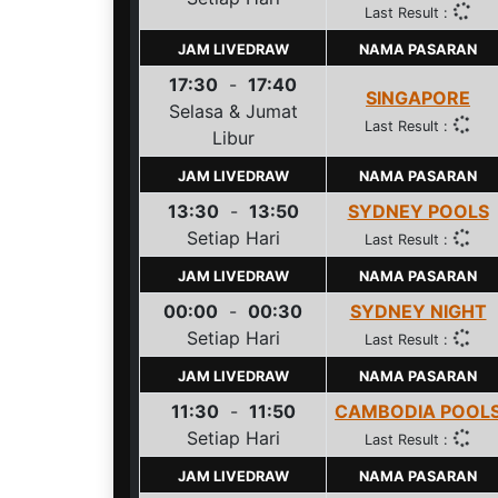
Last Result :
JAM LIVEDRAW
NAMA PASARAN
17:30
-
17:40
SINGAPORE
Selasa & Jumat
Last Result :
Libur
JAM LIVEDRAW
NAMA PASARAN
13:30
-
13:50
SYDNEY POOLS
Setiap Hari
Last Result :
JAM LIVEDRAW
NAMA PASARAN
00:00
-
00:30
SYDNEY NIGHT
Setiap Hari
Last Result :
JAM LIVEDRAW
NAMA PASARAN
11:30
-
11:50
CAMBODIA POOL
Setiap Hari
Last Result :
JAM LIVEDRAW
NAMA PASARAN