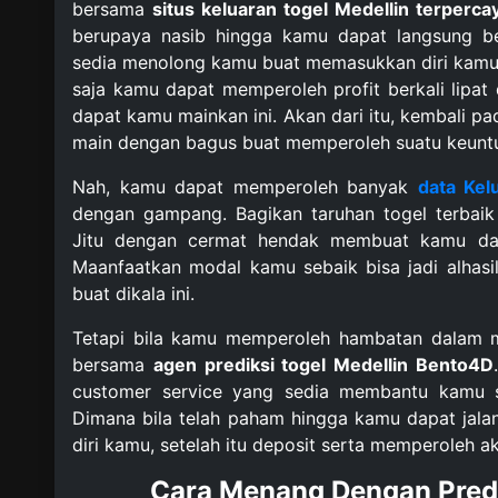
bersama
situs keluaran togel Medellin terperca
berupaya nasib hingga kamu dapat langsung be
sedia menolong kamu buat memasukkan diri kamu 
saja kamu dapat memperoleh profit berkali lipat 
dapat kamu mainkan ini. Akan dari itu, kembali
main dengan bagus buat memperoleh suatu keuntu
Nah, kamu dapat memperoleh banyak
data Kel
dengan gampang. Bagikan taruhan togel terbaik
Jitu dengan cermat hendak membuat kamu dap
Maanfaatkan modal kamu sebaik bisa jadi alhasi
buat dikala ini.
Tetapi bila kamu memperoleh hambatan dalam 
bersama
agen prediksi togel Medellin Bento4D
customer service yang sedia membantu kamu 
Dimana bila telah paham hingga kamu dapat jal
diri kamu, setelah itu deposit serta memperoleh a
Cara Menang Dengan Predik