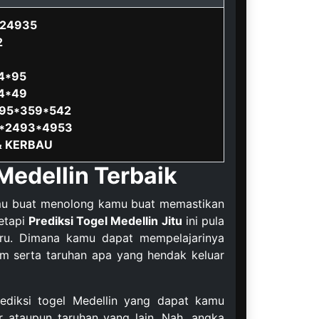
24935
2
4*95
4*49
95*359*542
*2493*4953
& KERBAU
Medellin Terbaik
amu buat menolong kamu buat memastikan
etapi
Prediksi Togel Medellin Jitu
ini pula
ru. Dimana kamu dapat mempelajarinya
m serta taruhan apa yang hendak keluar
ediksi togel Medellin yang dapat kamu
 ataupun taruhan yang lain. Nah, angka