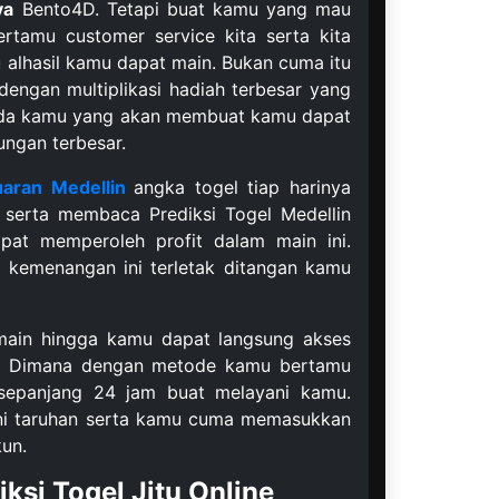
ya
Bento4D. Tetapi buat kamu yang mau
rtamu customer service kita serta kita
alhasil kamu dapat main. Bukan cuma itu
dengan multiplikasi hadiah terbesar yang
 pada kamu yang akan membuat kamu dapat
ngan terbesar.
uaran Medellin
angka togel tiap harinya
 serta membaca Prediksi Togel Medellin
at memperoleh profit dalam main ini.
l kemenangan ini terletak ditangan kamu
main hingga kamu dapat langsung akses
. Dimana dengan metode kamu bertamu
sepanjang 24 jam buat melayani kamu.
ani taruhan serta kamu cuma memasukkan
kun.
si Togel Jitu Online