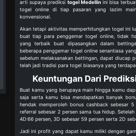
arti supaya prediksi
togel Medellin
ini bisa terbu
togel online di tiap pasaran yang lazim m
konvensional.
Akan tetapi aktivitas memperhitungkan togel ini
buat tiap para penggemar togel online, tidak
yang terbaik buat dipasangkan dalam bettin
beberapa penggemar togel online senantiasa yang
sebelum melaksanakan bettingan, dapat diucap 
telah jadi tradisi para togel biasanya yang terdapa
Keuntungan Dari Prediksi
Buat kamu yang berupaya main hingga kamu dapa
saja serta kamu bisa mendapatkan banyak bon
hendak memperoleh bonus cashback sebesar 5 
referral sebesar 2 persen sama tua hidup. Setelah
4D:66 persen, 3D sebesar 59 persen serta 2D seb
Jadi ini profit yang dapat kamu miliki dengan g