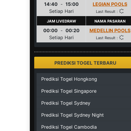
14:40
-
15:00
LEGIAN POOLS
Setiap Hari
Last Result :
JAM LIVEDRAW
NAMA PASARAN
00:00
-
00:20
MEDELLIN POOLS
Setiap Hari
Last Result :
PREDIKSI TOGEL TERBARU
Prediksi Togel Hongkong
Prediksi Togel Singapore
Prediksi Togel Sydney
Prediksi Togel Sydney Night
Prediksi Togel Cambodia