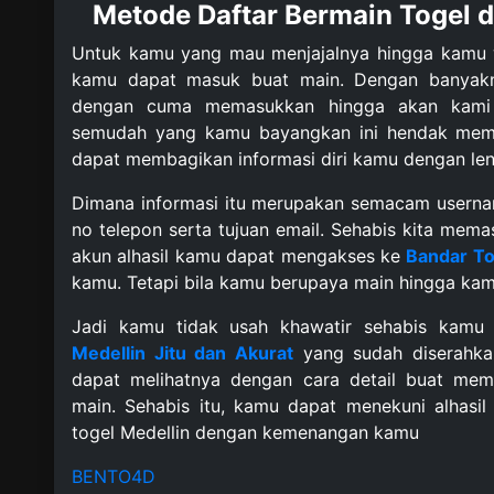
Metode Daftar Bermain Togel d
Untuk kamu yang mau menjajalnya hingga kamu w
kamu dapat masuk buat main. Dengan banyakn
dengan cuma memasukkan hingga akan kami 
semudah yang kamu bayangkan ini hendak mem
dapat membagikan informasi diri kamu dengan le
Dimana informasi itu merupakan semacam username
no telepon serta tujuan email. Sehabis kita me
akun alhasil kamu dapat mengakses ke
Bandar To
kamu. Tetapi bila kamu berupaya main hingga kam
Jadi kamu tidak usah khawatir sehabis ka
Medellin Jitu dan Akurat
yang sudah diserahka
dapat melihatnya dengan cara detail buat me
main. Sehabis itu, kamu dapat menekuni alhasi
togel Medellin dengan kemenangan kamu
BENTO4D