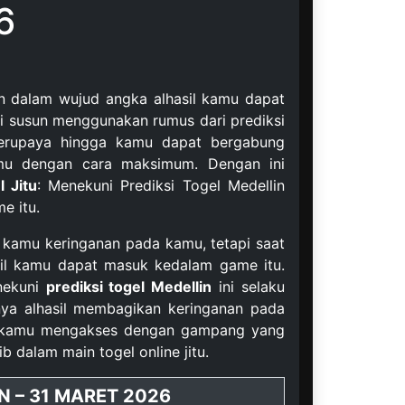
6
han dalam wujud angka alhasil kamu dapat
 susun menggunakan rumus dari prediksi
berupaya hingga kamu dapat bergabung
u dengan cara maksimum. Dengan ini
l Jitu
: Menekuni Prediksi Togel Medellin
e itu.
n kamu keringanan pada kamu, tetapi saat
sil kamu dapat masuk kedalam game itu.
nekuni
prediksi togel Medellin
ini selaku
ya alhasil membagikan keringanan pada
ja kamu mengakses dengan gampang yang
dalam main togel online jitu.
N – 31 MARET 2026