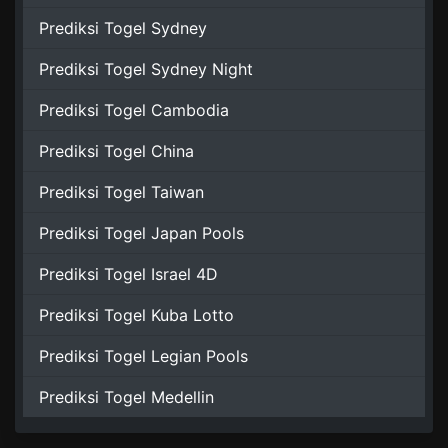
Prediksi Togel Sydney
Prediksi Togel Sydney Night
Prediksi Togel Cambodia
Prediksi Togel China
Prediksi Togel Taiwan
Prediksi Togel Japan Pools
Prediksi Togel Israel 4D
Prediksi Togel Kuba Lotto
Prediksi Togel Legian Pools
Prediksi Togel Medellin