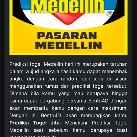
Prediksi togel Medellin hari ini merupakan taruhan
dalam wujud angka alhasil kamu dapat menembak
angka dengan cara random dan juga di susun
menggunakan rumus dari prediksi togel tersebut.
Dimana bila kamu yang mau berupaya hingga
kamu dapat bergabung bersama Bento4D dengan
akan membantu kamu dengan cara maksimum.
Dengan ini Bento4D akan membagikan kamu
Prediksi Togel Jitu
: Menekuni Prediksi Togel
Medellin saat sebelum kamu berupaya buat