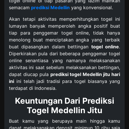
togel online di tiap pasaran yang lazim mainkan
semacam
prediksi Medellin
yang konvensional.
Akan tetapi aktivitas memperhitungkan togel ini
lumayan banyak memperoleh angka positif buat
tiap para penggemar togel online, tidak hanya
menolong buat menciptakan angka yang terbaik
buat dipasangkan dalam bettingan
togel online
.
Diperkirakan pula dari beberapa penggemar togel
online senantiasa yang namanya melaksanakan
aktivitas ini saat sebelum melaksanakan bettingan,
dapat diucap pula
prediksi togel Medellin jitu hari
ini
ini telah jadi tradisi para togel biasanya yang
terdapat di Indonesia.
Keuntungan Dari Prediksi
Togel Medellin Jitu
Buat kamu yang berupaya main hingga kamu
dapat melaksanakan deposit minimun 10 ribu saja