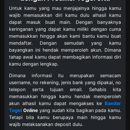
Untuk kamu yang mau menjajalnya hingga kamu
wajib memasukkan diri kamu dulu alhasil kamu
dapat masuk buat main. Dengan banyaknya
keringanan yang dapat kamu miliki dengan cuma
memasukkan hingga akan kami bantu kamu buat
mendaftar. Dengan semudah yang kamu
bayangkan ini hendak memperoleh akun. Dimana
tahap awal kamu dapat membagikan informasi diri
kamu dengan lengkap.
Dimana informasi itu merupakan semacam
username, no rekening, jenis bank yang dipakai, no
telepon serta tujuan email. Sehabis kita
memasukkan hingga kamu hendak memperoleh
akun alhasil kamu dapat mengakses ke
Bandar
Togel
Online
yang sudah kita bagikan pada kamu.
Tetapi bila kamu berupaya main hingga kamu
wajib melaksanakan deposit dulu.