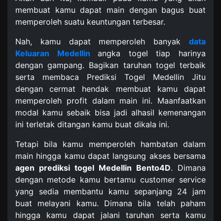
membuat kamu dapat main dengan bagus buat
memperoleh suatu keuntungan terbesar.
Nah, kamu dapat memperoleh banyak
data
Keluaran Medellin
angka togel tiap harinya
dengan gampang. Bagikan taruhan togel terbaik
serta membaca Prediksi Togel Medellin Jitu
dengan cermat hendak membuat kamu dapat
memperoleh profit dalam main ini. Maanfaatkan
modal kamu sebaik bisa jadi alhasil kemenangan
ini terletak ditangan kamu buat dikala ini.
Tetapi bila kamu memperoleh hambatan dalam
main hingga kamu dapat langsung akses bersama
agen prediksi togel Medellin Bento4D
. Dimana
dengan metode kamu bertamu customer service
yang sedia membantu kamu sepanjang 24 jam
buat melayani kamu. Dimana bila telah paham
hingga kamu dapat jalani taruhan serta kamu