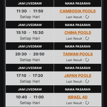
JAM LIVEDRAW
NAMA PASARAN
11:30
-
11:50
CAMBODIA POOLS
Setiap Hari
Last Result :
JAM LIVEDRAW
NAMA PASARAN
15:10
-
15:30
CHINA POOLS
Setiap Hari
Last Result :
JAM LIVEDRAW
NAMA PASARAN
20:30
-
20:50
TAIWAN POOLS
Setiap Hari
Last Result :
JAM LIVEDRAW
NAMA PASARAN
17:10
-
17:20
JAPAN POOLS
Setiap Hari
Last Result :
JAM LIVEDRAW
NAMA PASARAN
10:40
-
11:00
ISRAEL 4D
Setiap Hari
Last Result :