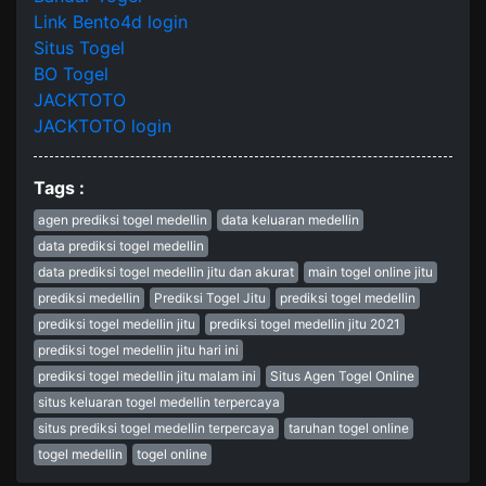
Link Bento4d login
Situs Togel
BO Togel
JACKTOTO
JACKTOTO login
Tags :
agen prediksi togel medellin
data keluaran medellin
data prediksi togel medellin
data prediksi togel medellin jitu dan akurat
main togel online jitu
prediksi medellin
Prediksi Togel Jitu
prediksi togel medellin
prediksi togel medellin jitu
prediksi togel medellin jitu 2021
prediksi togel medellin jitu hari ini
prediksi togel medellin jitu malam ini
Situs Agen Togel Online
situs keluaran togel medellin terpercaya
situs prediksi togel medellin terpercaya
taruhan togel online
togel medellin
togel online