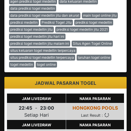
agen prediksi togel medellin
data keluaran medellin
data prediksi togel medellin
data prediksi togel medellin jitu dan akurat
main togel online jitu
prediksi medellin
Prediksi Togel Jitu
prediksi togel medellin
prediksi togel medellin jitu
prediksi togel medellin jitu 2021
prediksi togel medellin jitu hari ini
prediksi togel medellin jitu malam ini
Situs Agen Togel Online
situs keluaran togel medellin terpercaya
situs prediksi togel medellin terpercaya
taruhan togel online
togel medellin
togel online
JADWAL PASARAN TOGEL
JAM LIVEDRAW
NAMA PASARAN
22:45
-
23:00
HONGKONG POOLS
Setiap Hari
Last Result :
JAM LIVEDRAW
NAMA PASARAN