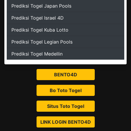
Prediksi Togel Japan Pools
Prediksi Togel Israel 4D
Prediksi Togel Kuba Lotto
Prediksi Togel Legian Pools
Prediksi Togel Medellin
BENTO4D
Bo Toto Togel
Situs Toto Togel
LINK LOGIN BENTO4D