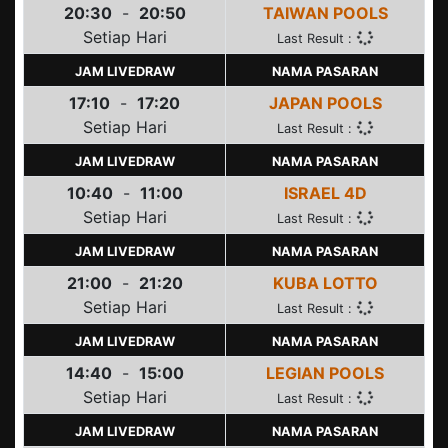
20:30
-
20:50
TAIWAN POOLS
Setiap Hari
Last Result :
JAM LIVEDRAW
NAMA PASARAN
17:10
-
17:20
JAPAN POOLS
Setiap Hari
Last Result :
JAM LIVEDRAW
NAMA PASARAN
10:40
-
11:00
ISRAEL 4D
Setiap Hari
Last Result :
JAM LIVEDRAW
NAMA PASARAN
21:00
-
21:20
KUBA LOTTO
Setiap Hari
Last Result :
JAM LIVEDRAW
NAMA PASARAN
14:40
-
15:00
LEGIAN POOLS
Setiap Hari
Last Result :
JAM LIVEDRAW
NAMA PASARAN