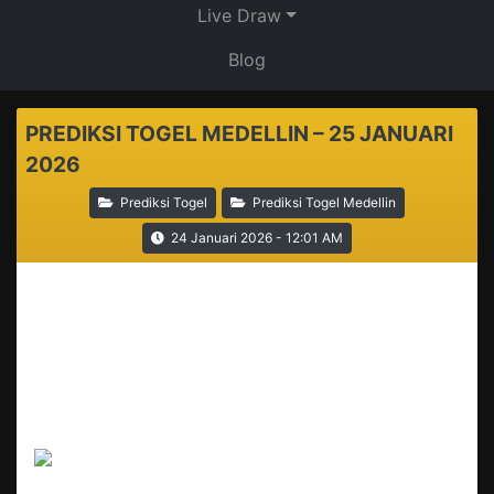
Live Draw
Blog
PREDIKSI TOGEL MEDELLIN – 25 JANUARI
2026
Prediksi Togel
Prediksi Togel Medellin
24 Januari 2026 - 12:01 AM
Prediksi Togel
Medellin
25 Januari
2026