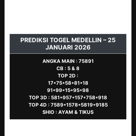
keringanan pada dikala main. Jadi kamu yang mau
langsung saja kamu mengakses dengan gampang
yang membagikan profit pada kamu yang
berupaya nasib dalam main togel online jitu.
PREDIKSI TOGEL MEDELLIN – 25
JANUARI 2026
ANGKA MAIN
:
75891
CB
:
5 & 8
TOP 2D
:
17*75*58*81*18
91*99*15*95*98
TOP 3D
:
581*957*157*758*918
TOP 4D
:
7589*1578*5819*9185
SHIO
:
AYAM & TIKUS
Data Prediksi Togel