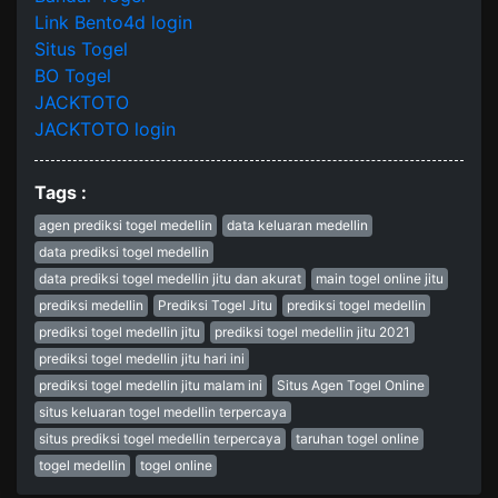
Link Bento4d login
Situs Togel
BO Togel
JACKTOTO
JACKTOTO login
Tags :
agen prediksi togel medellin
data keluaran medellin
data prediksi togel medellin
data prediksi togel medellin jitu dan akurat
main togel online jitu
prediksi medellin
Prediksi Togel Jitu
prediksi togel medellin
prediksi togel medellin jitu
prediksi togel medellin jitu 2021
prediksi togel medellin jitu hari ini
prediksi togel medellin jitu malam ini
Situs Agen Togel Online
situs keluaran togel medellin terpercaya
situs prediksi togel medellin terpercaya
taruhan togel online
togel medellin
togel online