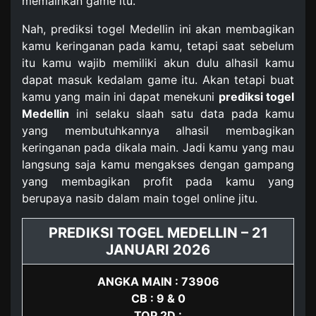
memainkan game itu.
Nah, prediksi togel Medellin ini akan membagikan
kamu keringanan pada kamu, tetapi saat sebelum
itu kamu wajib memiliki akun dulu alhasil kamu
dapat masuk kedalam game itu. Akan tetapi buat
kamu yang main ini dapat menekuni
prediksi togel
Medellin
ini selaku slaah satu data pada kamu
yang membutuhkannya alhasil membagikan
keringanan pada dikala main. Jadi kamu yang mau
langsung saja kamu mengakses dengan gampang
yang membagikan profit pada kamu yang
berupaya nasib dalam main togel online jitu.
PREDIKSI TOGEL MEDELLIN – 21
JANUARI 2026
ANGKA MAIN
:
73906
CB
:
9 & 0
TOP 2D
: