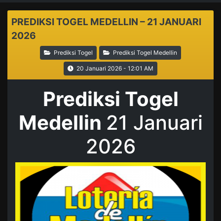
PREDIKSI TOGEL MEDELLIN – 21 JANUARI
2026
Prediksi Togel
Prediksi Togel Medellin
20 Januari 2026 - 12:01 AM
Prediksi Togel
Medellin
21 Januari
2026