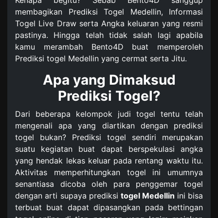
membagikan Prediksi Togel Medellin, Informasi
Togel Live Draw serta Angka keluaran yang resmi
pastinya. Hingga telah tidak salah lagi apabila
kamu merambah Bento4D buat memperoleh
Prediksi togel Medellin yang cermat serta Jitu.
Apa yang Dimaksud
Prediksi Togel?
Dari beberapa kelompok judi togel tentu telah
mengenali apa yang diartikan dengan prediksi
togel bukan? Prediksi togel sendiri merupakan
suatu kegiatan buat dapat berspekulasi angka
yang hendak lekas keluar pada rentang waktu itu.
Aktivitas memperhitungkan togel ini umumnya
senantiasa dicoba oleh para penggemar togel
dengan arti supaya prediksi
togel Medellin
ini bisa
terbuat buat dapat dipasangkan pada bettingan