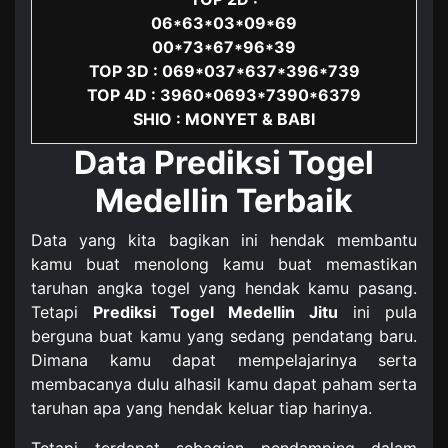
06*63*03*09*69
00*73*67*96*39
TOP 3D
:
069*037*637*396*739
TOP 4D
:
3960*0693*7390*6379
SHIO
:
MONYET & BABI
Data Prediksi Togel
Medellin Terbaik
Data yang kita bagikan ini hendak membantu
kamu buat menolong kamu buat memastikan
taruhan angka togel yang hendak kamu pasang.
Tetapi
Prediksi Togel Medellin Jitu
ini pula
berguna buat kamu yang sedang pendatang baru.
Dimana kamu dapat mempelajarinya serta
membacanya dulu alhasil kamu dapat paham serta
taruhan apa yang hendak keluar tiap harinya.
Tetapi terdapat sebagian pendamping dalam