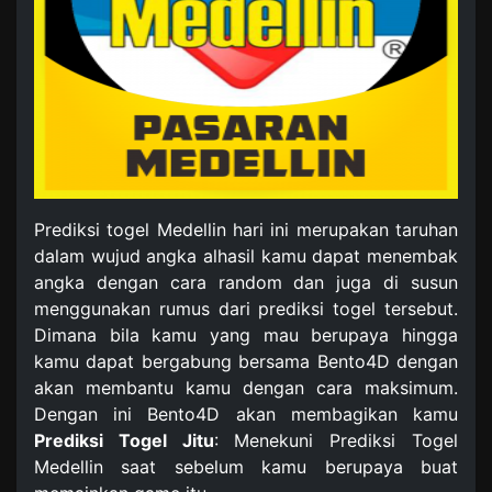
Prediksi togel Medellin hari ini merupakan taruhan
dalam wujud angka alhasil kamu dapat menembak
angka dengan cara random dan juga di susun
menggunakan rumus dari prediksi togel tersebut.
Dimana bila kamu yang mau berupaya hingga
kamu dapat bergabung bersama Bento4D dengan
akan membantu kamu dengan cara maksimum.
Dengan ini Bento4D akan membagikan kamu
Prediksi Togel Jitu
: Menekuni Prediksi Togel
Medellin saat sebelum kamu berupaya buat