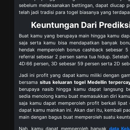
sebelum melaksanakan bettingan, dapat diucap 
telah jadi tradisi para togel biasanya yang terdapa
Keuntungan Dari Prediksi
Buat kamu yang berupaya main hingga kamu dapa
saja serta kamu bisa mendapatkan banyak bon
hendak memperoleh bonus cashback sebesar 5 
referral sebesar 2 persen sama tua hidup. Setelah
4D:66 persen, 3D sebesar 59 persen serta 2D seb
Jadi ini profit yang dapat kamu miliki dengan g
bersama
situs keluaran togel Medellin terperca
berupaya nasib hingga kamu dapat langsung be
sedia menolong kamu buat memasukkan diri kamu 
saja kamu dapat memperoleh profit berkali lipat 
dapat kamu mainkan ini. Akan dari itu, kembali
main dengan bagus buat memperoleh suatu keuntu
Nah, kamu dapat memperoleh banyak
data Kel