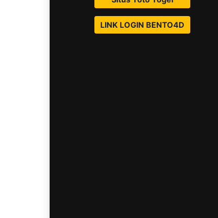
LINK LOGIN BENTO4D