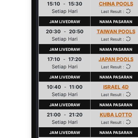
15:10
-
15:30
CHINA POOLS
Setiap Hari
Last Result :
JAM LIVEDRAW
NAMA PASARAN
20:30
-
20:50
TAIWAN POOLS
Setiap Hari
Last Result :
JAM LIVEDRAW
NAMA PASARAN
17:10
-
17:20
JAPAN POOLS
Setiap Hari
Last Result :
JAM LIVEDRAW
NAMA PASARAN
10:40
-
11:00
ISRAEL 4D
Setiap Hari
Last Result :
JAM LIVEDRAW
NAMA PASARAN
21:00
-
21:20
KUBA LOTTO
Setiap Hari
Last Result :
JAM LIVEDRAW
NAMA PASARAN