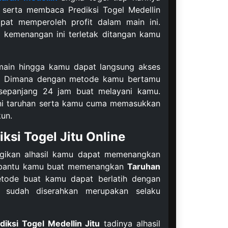
 serta membaca Prediksi Togel Medellin
at memperoleh profit dalam main ini.
l kemenangan ini terletak ditangan kamu
main hingga kamu dapat langsung akses
. Dimana dengan metode kamu bertamu
sepanjang 24 jam buat melayani kamu.
ani taruhan serta kamu cuma memasukkan
kun.
si Togel Jitu Online
agikan alhasil kamu dapat memenangkan
bantu kamu buat memenangkan
Taruhan
tode buat kamu dapat berlatih dengan
sudah diserahkan merupakan selaku
diksi Togel Medellin Jitu
tadinya alhasil