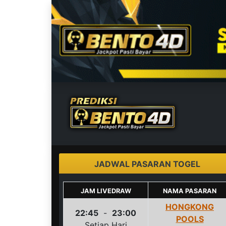
JADWAL PASARAN TOGEL
JAM LIVEDRAW
NAMA PASARAN
HONGKONG
22:45
-
23:00
POOLS
Setiap Hari