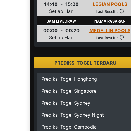
14:40
-
15:00
LEGIAN POOLS
Setiap Hari
Last Result :
JAM LIVEDRAW
NAMA PASARAN
00:00
-
00:20
MEDELLIN POOLS
Setiap Hari
Last Result :
PREDIKSI TOGEL TERBARU
Prediksi Togel Hongkong
Prediksi Togel Singapore
Prediksi Togel Sydney
Prediksi Togel Sydney Night
Prediksi Togel Cambodia