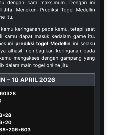
u dengan cara maksimum. Dengan ini
l Jitu
: Menekuni Prediksi Togel Medellin
e itu.
n kamu keringanan pada kamu, tetapi saat
sil kamu dapat masuk kedalam game itu.
nekuni
prediksi togel Medellin
ini selaku
ya alhasil membagikan keringanan pada
ja kamu mengakses dengan gampang yang
dalam main togel online jitu.
N – 10 APRIL 2026
60328
0
3*28
6*20
38*206*603