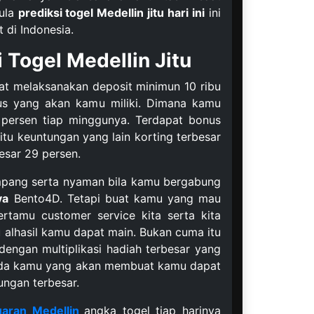
pula
prediksi togel Medellin jitu hari ini
ini
t di Indonesia.
 Togel Medellin Jitu
t melaksanakan deposit minimun 10 ribu
us yang akan kamu miliki. Dimana kamu
persen tiap minggunya. Terdapat bonus
 itu keuntungan yang lain korting terbesar
esar 29 persen.
ampang serta nyaman bila kamu bergabung
ya
Bento4D. Tetapi buat kamu yang mau
rtamu customer service kita serta kita
alhasil kamu dapat main. Bukan cuma itu
dengan multiplikasi hadiah terbesar yang
 pada kamu yang akan membuat kamu dapat
ngan terbesar.
uaran Medellin
angka togel tiap harinya