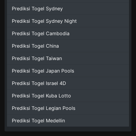
Prediksi Togel Sydney
Prediksi Togel Sydney Night
Prediksi Togel Cambodia
Prediksi Togel China
Prediksi Togel Taiwan
Prediksi Togel Japan Pools
Prediksi Togel Israel 4D
Prediksi Togel Kuba Lotto
Prediksi Togel Legian Pools
Prediksi Togel Medellin