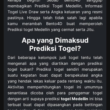
membagikan Prediksi Togel Medellin, Informasi
Togel Live Draw serta Angka keluaran yang resmi
pastinya. Hingga telah tidak salah lagi apabila
kamu merambah Bento4D buat memperoleh
Prediksi togel Medellin yang cermat serta Jitu.
Apa yang Dimaksud
Prediksi Togel?
Dari beberapa kelompok judi togel tentu telah
mengenali apa yang diartikan dengan prediksi
togel bukan? Prediksi togel sendiri merupakan
suatu kegiatan buat dapat berspekulasi angka
yang hendak lekas keluar pada rentang waktu itu.
Aktivitas memperhitungkan togel ini umumnya
senantiasa dicoba oleh para penggemar togel
dengan arti supaya prediksi
togel Medellin
ini bisa
terbuat buat dapat dipasangkan pada bettingan