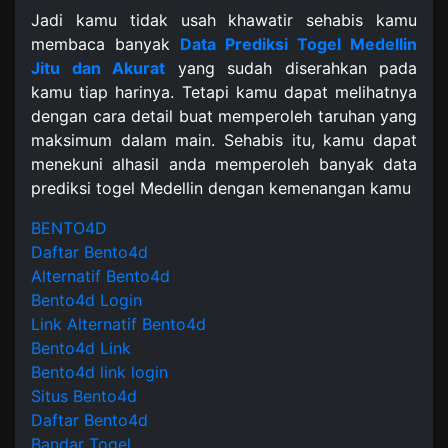
Jadi kamu tidak usah khawatir sehabis kamu
membaca banyak
Data Prediksi Togel Medellin
Jitu dan Akurat
yang sudah diserahkan pada
kamu tiap harinya. Tetapi kamu dapat melihatnya
dengan cara detail buat memperoleh taruhan yang
maksimum dalam main. Sehabis itu, kamu dapat
menekuni alhasil anda memperoleh banyak data
prediksi togel Medellin dengan kemenangan kamu
BENTO4D
Daftar Bento4d
Alternatif Bento4d
Bento4d Login
Link Alternatif Bento4d
Bento4d Link
Bento4d link login
Situs Bento4d
Daftar Bento4d
Bandar Togel