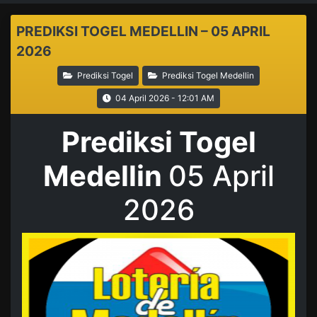
PREDIKSI TOGEL MEDELLIN – 05 APRIL
2026
Prediksi Togel
Prediksi Togel Medellin
04 April 2026 - 12:01 AM
Prediksi Togel
Medellin
05 April
2026