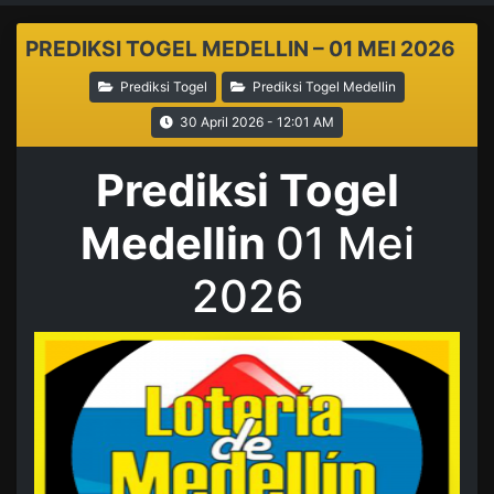
PREDIKSI TOGEL MEDELLIN – 01 MEI 2026
Prediksi Togel
Prediksi Togel Medellin
30 April 2026 - 12:01 AM
Prediksi Togel
Medellin
01 Mei
2026