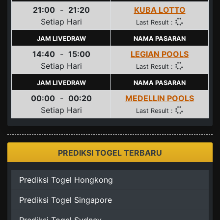
21:00
-
21:20
KUBA LOTTO
Setiap Hari
Last Result :
JAM LIVEDRAW
NAMA PASARAN
14:40
-
15:00
LEGIAN POOLS
Setiap Hari
Last Result :
JAM LIVEDRAW
NAMA PASARAN
00:00
-
00:20
MEDELLIN POOLS
Setiap Hari
Last Result :
PREDIKSI TOGEL TERBARU
Prediksi Togel Hongkong
Prediksi Togel Singapore
Prediksi Togel Sydney