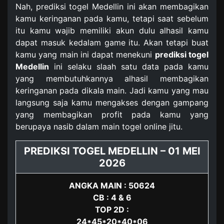
Nah, prediksi togel Medellin ini akan membagikan
kamu keringanan pada kamu, tetapi saat sebelum
itu kamu wajib memiliki akun dulu alhasil kamu
dapat masuk kedalam game itu. Akan tetapi buat
kamu yang main ini dapat menekuni
prediksi togel
Medellin
ini selaku slaah satu data pada kamu
yang membutuhkannya alhasil membagikan
keringanan pada dikala main. Jadi kamu yang mau
langsung saja kamu mengakses dengan gampang
yang membagikan profit pada kamu yang
berupaya nasib dalam main togel online jitu.
PREDIKSI TOGEL MEDELLIN – 01 MEI
2026
ANGKA MAIN
:
50624
CB
:
4 & 6
TOP 2D
:
24*45*20*40*06