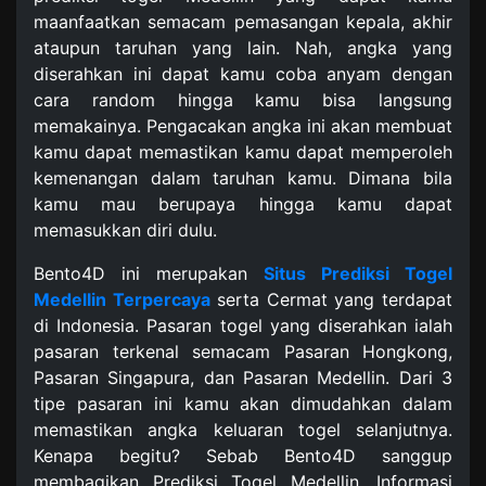
maanfaatkan semacam pemasangan kepala, akhir
ataupun taruhan yang lain. Nah, angka yang
diserahkan ini dapat kamu coba anyam dengan
cara random hingga kamu bisa langsung
memakainya. Pengacakan angka ini akan membuat
kamu dapat memastikan kamu dapat memperoleh
kemenangan dalam taruhan kamu. Dimana bila
kamu mau berupaya hingga kamu dapat
memasukkan diri dulu.
Bento4D ini merupakan
Situs Prediksi Togel
Medellin Terpercaya
serta Cermat yang terdapat
di Indonesia. Pasaran togel yang diserahkan ialah
pasaran terkenal semacam Pasaran Hongkong,
Pasaran Singapura, dan Pasaran Medellin. Dari 3
tipe pasaran ini kamu akan dimudahkan dalam
memastikan angka keluaran togel selanjutnya.
Kenapa begitu? Sebab Bento4D sanggup
membagikan Prediksi Togel Medellin, Informasi