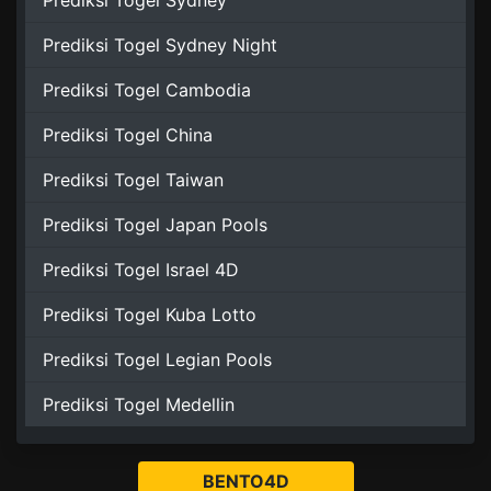
Prediksi Togel Sydney Night
Prediksi Togel Cambodia
Prediksi Togel China
Prediksi Togel Taiwan
Prediksi Togel Japan Pools
Prediksi Togel Israel 4D
Prediksi Togel Kuba Lotto
Prediksi Togel Legian Pools
Prediksi Togel Medellin
BENTO4D