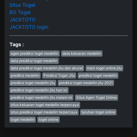
Situs Togel
BO Togel
JACKTOTO
JACKTOTO login
Tags :
agen prediksi togel medellin
data keluaran medellin
data prediksi togel medellin
data prediksi togel medellin jitu dan akurat
main togel online jitu
prediksi medellin
Prediksi Togel Jitu
prediksi togel medellin
prediksi togel medellin jitu
prediksi togel medellin jitu 2021
prediksi togel medellin jitu hari ini
prediksi togel medellin jitu malam ini
Situs Agen Togel Online
situs keluaran togel medellin terpercaya
situs prediksi togel medellin terpercaya
taruhan togel online
togel medellin
togel online