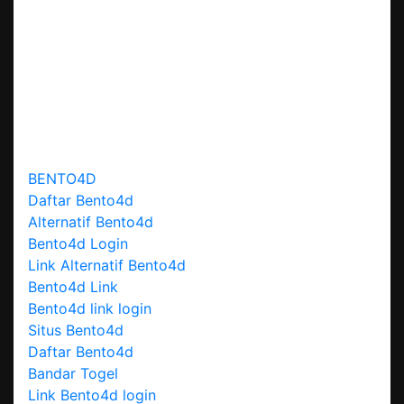
pools Jitu dan Akurat
yang sudah diserahkan
pada kamu tiap harinya. Tetapi kamu dapat
melihatnya dengan cara detail buat memperoleh
taruhan yang maksimum dalam main. Sehabis itu,
kamu dapat menekuni alhasil anda memperoleh
banyak data prediksi togel Legian pools dengan
kemenangan kamu.
BENTO4D
Daftar Bento4d
Alternatif Bento4d
Bento4d Login
Link Alternatif Bento4d
Bento4d Link
Bento4d link login
Situs Bento4d
Daftar Bento4d
Bandar Togel
Link Bento4d login