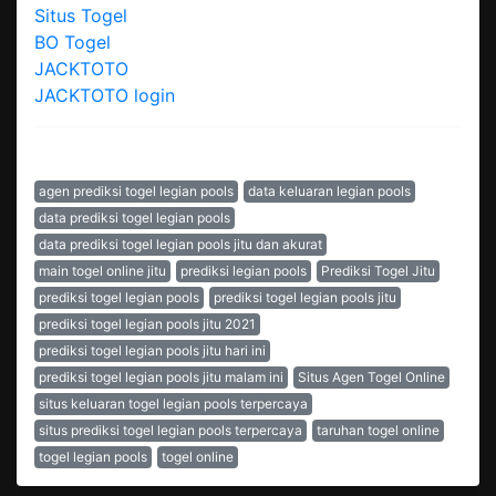
Situs Togel
BO Togel
JACKTOTO
JACKTOTO login
Tags :
agen prediksi togel legian pools
data keluaran legian pools
data prediksi togel legian pools
data prediksi togel legian pools jitu dan akurat
main togel online jitu
prediksi legian pools
Prediksi Togel Jitu
prediksi togel legian pools
prediksi togel legian pools jitu
prediksi togel legian pools jitu 2021
prediksi togel legian pools jitu hari ini
prediksi togel legian pools jitu malam ini
Situs Agen Togel Online
situs keluaran togel legian pools terpercaya
situs prediksi togel legian pools terpercaya
taruhan togel online
togel legian pools
togel online