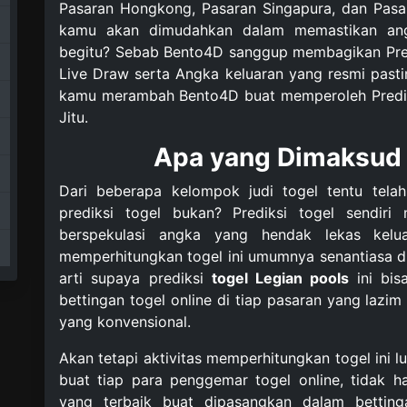
Pasaran Hongkong, Pasaran Singapura, dan Pasara
kamu akan dimudahkan dalam memastikan angk
begitu? Sebab Bento4D sanggup membagikan Predi
Live Draw serta Angka keluaran yang resmi pastin
kamu merambah Bento4D buat memperoleh Prediks
Jitu.
Apa yang Dimaksud 
Dari beberapa kelompok judi togel tentu tela
prediksi togel bukan? Prediksi togel sendir
berspekulasi angka yang hendak lekas kelua
memperhitungkan togel ini umumnya senantiasa d
arti supaya prediksi
togel Legian pools
ini bi
bettingan togel online di tiap pasaran yang la
yang konvensional.
Akan tetapi aktivitas memperhitungkan togel ini
buat tiap para penggemar togel online, tidak
yang terbaik buat dipasangkan dalam bettin