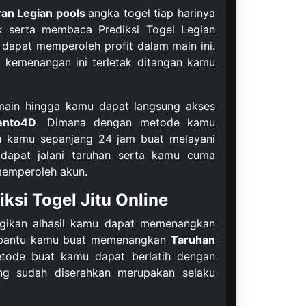
ran Legian pools
angka togel tiap harinya
k serta membaca Prediksi Togel Legian
apat memperoleh profit dalam main ini.
l kemenangan ini terletak ditangan kamu
main hingga kamu dapat langsung akses
ento4D
. Dimana dengan metode kamu
u kamu sepanjang 24 jam buat melayani
dapat jalani taruhan serta kamu cuma
 memperoleh akun.
si Togel Jitu Online
agikan alhasil kamu dapat memenangkan
bantu kamu buat memenangkan
Taruhan
tode buat kamu dapat berlatih dengan
g sudah diserahkan merupakan selaku