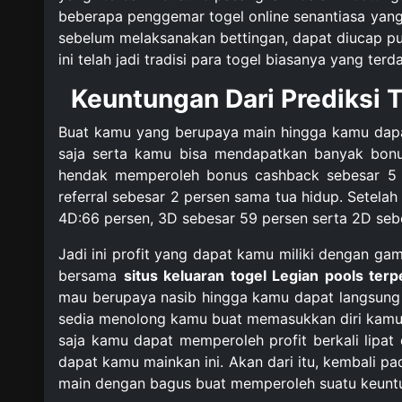
beberapa penggemar togel online senantiasa yang
sebelum melaksanakan bettingan, dapat diucap p
ini telah jadi tradisi para togel biasanya yang terd
Keuntungan Dari Prediksi T
Buat kamu yang berupaya main hingga kamu dapa
saja serta kamu bisa mendapatkan banyak bon
hendak memperoleh bonus cashback sebesar 5 
referral sebesar 2 persen sama tua hidup. Setelah
4D:66 persen, 3D sebesar 59 persen serta 2D seb
Jadi ini profit yang dapat kamu miliki dengan g
bersama
situs keluaran togel Legian pools ter
mau berupaya nasib hingga kamu dapat langsung b
sedia menolong kamu buat memasukkan diri kamu 
saja kamu dapat memperoleh profit berkali lipat 
dapat kamu mainkan ini. Akan dari itu, kembali
main dengan bagus buat memperoleh suatu keuntu