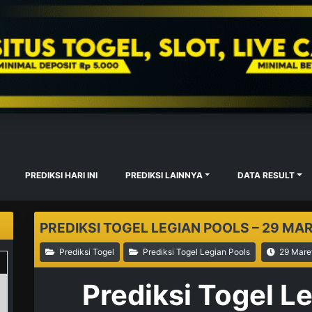
PREDIKSI HARI INI
PREDIKSI LAINNYA
DATA RESULT
PREDIKSI TOGEL LEGIAN POOLS – 29 MA
Prediksi Togel
Prediksi Togel Legian Pools
29 Maret
Prediksi Togel L