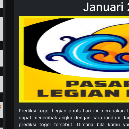
Januari
S
Prediksi togel Legian pools hari ini merupakan
dapat menembak angka dengan cara random dan
prediksi togel tersebut. Dimana bila kamu 