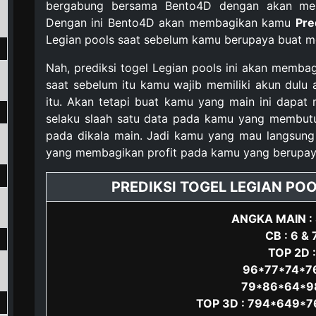
bergabung bersama Bento4D dengan akan me
Dengan ini Bento4D akan membagikan kamu
Pre
Legian pools saat sebelum kamu berupaya buat m
Nah, prediksi togel Legian pools ini akan memba
saat sebelum itu kamu wajib memiliki akun dulu
itu. Akan tetapi buat kamu yang main ini dapat
selaku slaah satu data pada kamu yang membut
pada dikala main. Jadi kamu yang mau langsu
yang membagikan profit pada kamu yang berupaya 
PREDIKSI TOGEL LEGIAN POO
ANGKA MAIN
:
CB
:
6 & 
TOP 2D
:
96*77*74*7
79*86*64*9
TOP 3D
:
794*649*7