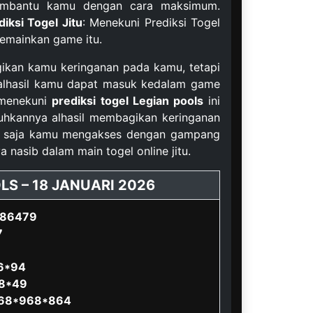
mbantu kamu dengan cara maksimum.
diksi Togel Jitu
: Menekuni Prediksi Togel
emainkan game itu.
gikan kamu keringanan pada kamu, tetapi
 alhasil kamu dapat masuk kedalam game
 menekuni
prediksi togel Legian pools
ini
uhkannya alhasil membagikan keringanan
ng saja kamu mengakses dengan gampang
nasib dalam main togel online jitu.
LS – 18 JANUARI 2026
86479
7
6*94
8*49
68*968*864