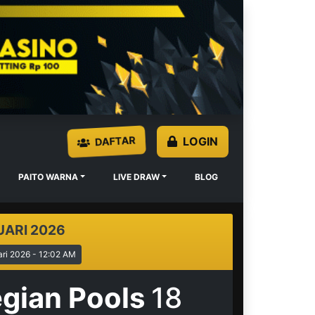
DAFTAR
LOGIN
PAITO WARNA
LIVE DRAW
BLOG
UARI 2026
ri 2026 - 12:02 AM
egian Pools
18