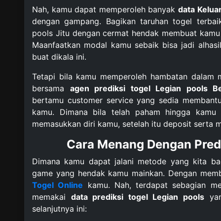
Nah, kamu dapat memperoleh banyak
data Kelua
dengan gampang. Bagikan taruhan togel terbai
pools Jitu dengan cermat hendak membuat kamu d
Maanfaatkan modal kamu sebaik bisa jadi alhasi
buat dikala ini.
Tetapi bila kamu memperoleh hambatan dalam 
bersama
agen prediksi togel Legian pools B
bertamu customer service yang sedia membant
kamu. Dimana bila telah paham hingga kamu 
memasukkan diri kamu, setelah itu deposit serta
Cara Menang Dengan Predik
Dimana kamu dapat jalani metode yang kita b
game yang hendak kamu mainkan. Dengan mem
Togel Online
kamu. Nah, terdapat sebagian me
memakai
data prediksi togel Legian pools
yan
selanjutnya ini: