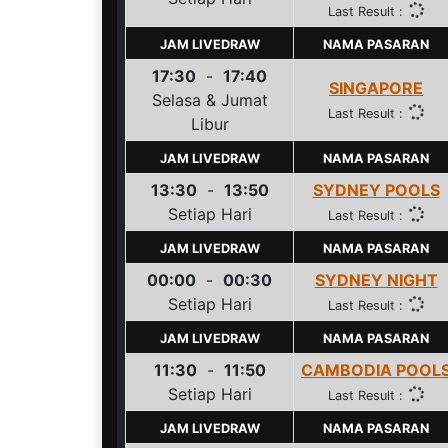
Last Result :
JAM LIVEDRAW
NAMA PASARAN
17:30
-
17:40
SINGAPORE
Selasa & Jumat
Last Result :
Libur
JAM LIVEDRAW
NAMA PASARAN
13:30
-
13:50
SYDNEY POOLS
Setiap Hari
Last Result :
JAM LIVEDRAW
NAMA PASARAN
00:00
-
00:30
SYDNEY NIGHT
Setiap Hari
Last Result :
JAM LIVEDRAW
NAMA PASARAN
11:30
-
11:50
CAMBODIA POOL
Setiap Hari
Last Result :
JAM LIVEDRAW
NAMA PASARAN