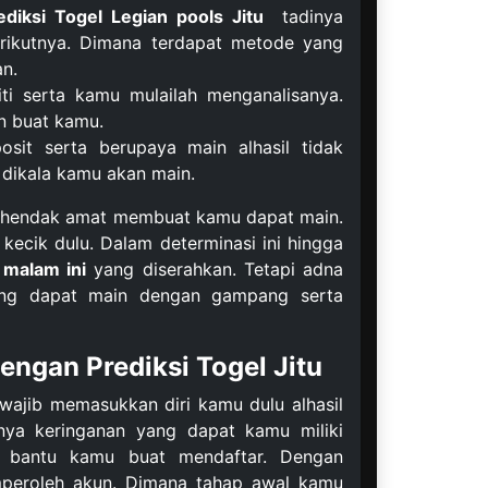
ediksi Togel Legian pools Jitu
tadinya
erikutnya. Dimana terdapat metode yang
n.
i serta kamu mulailah menganalisanya.
 buat kamu.
sit serta berupaya main alhasil tidak
dikala kamu akan main.
ni hendak amat membuat kamu dapat main.
cik dulu. Dalam determinasi ini hingga
 malam ini
yang diserahkan. Tetapi adna
ng dapat main dengan gampang serta
engan Prediksi Togel Jitu
ajib memasukkan diri kamu dulu alhasil
ya keringanan yang dapat kamu miliki
bantu kamu buat mendaftar. Dengan
peroleh akun. Dimana tahap awal kamu