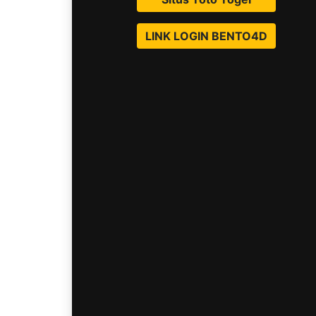
LINK LOGIN BENTO4D