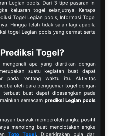
n Legian pools. Dari 3 tipe pasaran ini
a keluaran togel selanjutnya. Kenapa
ksi Togel Legian pools, Informasi Togel
ya. Hingga telah tidak salah lagi apabila
i togel Legian pools yang cermat serta
Prediksi Togel?
h mengenali apa yang diartikan dengan
i merupakan suatu kegiatan buat dapat
r pada rentang waktu itu. Aktivitas
icoba oleh para penggemar togel dengan
sa terbuat buat dapat dipasangkan pada
zim mainkan semacam
prediksi Legian pools
 lumayan banyak memperoleh angka positif
 hanya menolong buat menciptakan angka
gan
Toto Togel
. Diperkirakan pula dari