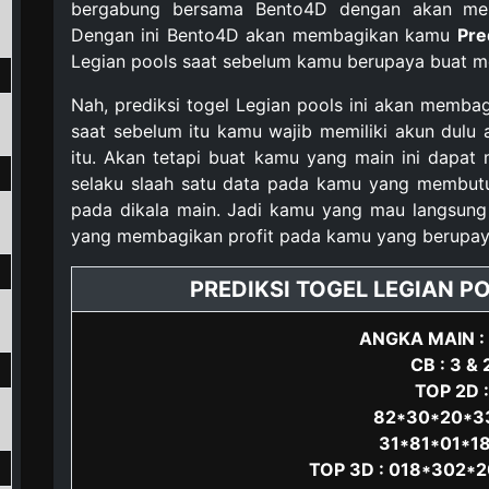
bergabung bersama Bento4D dengan akan me
Dengan ini Bento4D akan membagikan kamu
Pre
Legian pools saat sebelum kamu berupaya buat m
Nah, prediksi togel Legian pools ini akan memba
saat sebelum itu kamu wajib memiliki akun dulu
itu. Akan tetapi buat kamu yang main ini dapat
selaku slaah satu data pada kamu yang membut
pada dikala main. Jadi kamu yang mau langsu
yang membagikan profit pada kamu yang berupaya 
PREDIKSI TOGEL LEGIAN PO
ANGKA MAIN
:
CB
:
3 & 
TOP 2D
:
82*30*20*3
31*81*01*1
TOP 3D
:
018*302*2