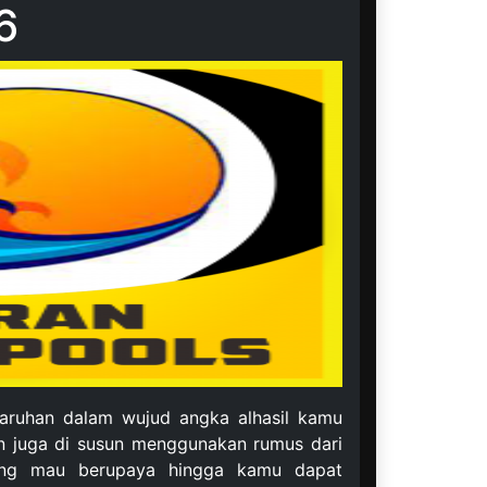
6
 taruhan dalam wujud angka alhasil kamu
 juga di susun menggunakan rumus dari
yang mau berupaya hingga kamu dapat