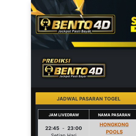
JADWAL PASARAN TOGEL
JAM LIVEDRAW
NAMA PASARAN
HONGKONG
22:45
-
23:00
POOLS
Setiap Hari