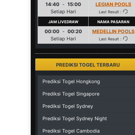
14:40
-
15:00
LEGIAN POOLS
Setiap Hari
Last Result :
JAM LIVEDRAW
NAMA PASARAN
00:00
-
00:20
MEDELLIN POOLS
Setiap Hari
Last Result :
PREDIKSI TOGEL TERBARU
Prediksi Togel Hongkong
Prediksi Togel Singapore
Prediksi Togel Sydney
Prediksi Togel Sydney Night
Prediksi Togel Cambodia