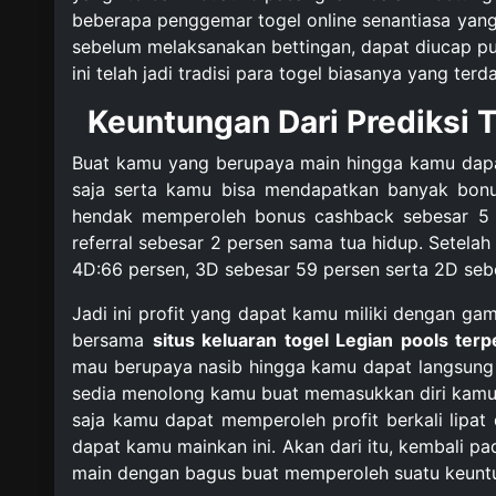
beberapa penggemar togel online senantiasa yang
sebelum melaksanakan bettingan, dapat diucap p
ini telah jadi tradisi para togel biasanya yang terd
Keuntungan Dari Prediksi T
Buat kamu yang berupaya main hingga kamu dapa
saja serta kamu bisa mendapatkan banyak bon
hendak memperoleh bonus cashback sebesar 5 
referral sebesar 2 persen sama tua hidup. Setelah
4D:66 persen, 3D sebesar 59 persen serta 2D seb
Jadi ini profit yang dapat kamu miliki dengan g
bersama
situs keluaran togel Legian pools ter
mau berupaya nasib hingga kamu dapat langsung b
sedia menolong kamu buat memasukkan diri kamu 
saja kamu dapat memperoleh profit berkali lipat 
dapat kamu mainkan ini. Akan dari itu, kembali
main dengan bagus buat memperoleh suatu keuntu