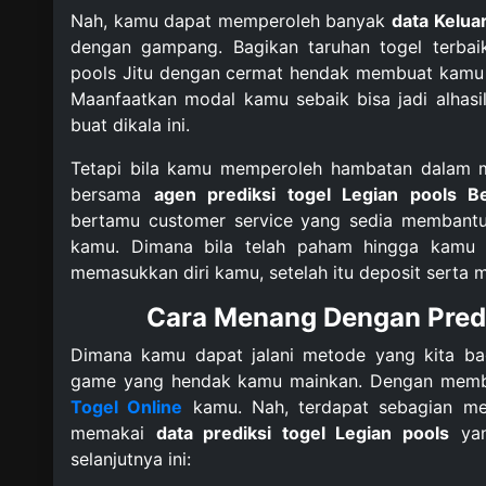
Nah, kamu dapat memperoleh banyak
data Kelua
dengan gampang. Bagikan taruhan togel terbai
pools Jitu dengan cermat hendak membuat kamu d
Maanfaatkan modal kamu sebaik bisa jadi alhasi
buat dikala ini.
Tetapi bila kamu memperoleh hambatan dalam 
bersama
agen prediksi togel Legian pools B
bertamu customer service yang sedia membant
kamu. Dimana bila telah paham hingga kamu 
memasukkan diri kamu, setelah itu deposit serta
Cara Menang Dengan Predik
Dimana kamu dapat jalani metode yang kita b
game yang hendak kamu mainkan. Dengan mem
Togel Online
kamu. Nah, terdapat sebagian me
memakai
data prediksi togel Legian pools
yan
selanjutnya ini: