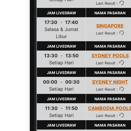
Last Result :
JAM LIVEDRAW
NAMA PASARAN
17:30
-
17:40
SINGAPORE
Selasa & Jumat
Last Result :
Libur
JAM LIVEDRAW
NAMA PASARAN
13:30
-
13:50
SYDNEY POOLS
Setiap Hari
Last Result :
JAM LIVEDRAW
NAMA PASARAN
00:00
-
00:30
SYDNEY NIGHT
Setiap Hari
Last Result :
JAM LIVEDRAW
NAMA PASARAN
11:30
-
11:50
CAMBODIA POOL
Setiap Hari
Last Result :
JAM LIVEDRAW
NAMA PASARAN