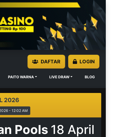
DAFTAR
LOGIN
PAITO WARNA
LIVE DRAW
BLOG
L 2026
 2026 - 12:02 AM
ian Pools
18 April