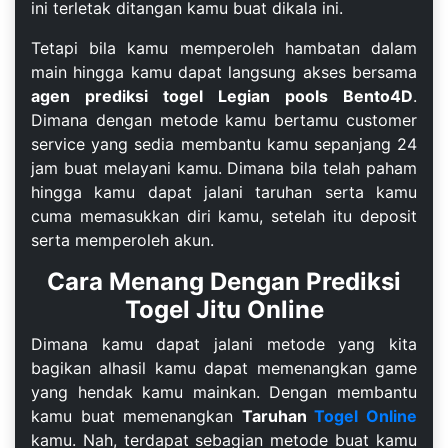
ini terletak ditangan kamu buat dikala ini.
Tetapi bila kamu memperoleh hambatan dalam
main hingga kamu dapat langsung akses bersama
agen prediksi togel Legian pools Bento4D
.
Dimana dengan metode kamu bertamu customer
service yang sedia membantu kamu sepanjang 24
jam buat melayani kamu. Dimana bila telah paham
hingga kamu dapat jalani taruhan serta kamu
cuma memasukkan diri kamu, setelah itu deposit
serta memperoleh akun.
Cara Menang Dengan Prediksi
Togel Jitu Online
Dimana kamu dapat jalani metode yang kita
bagikan alhasil kamu dapat memenangkan game
yang hendak kamu mainkan. Dengan membantu
kamu buat memenangkan
Taruhan
Togel Online
kamu. Nah, terdapat sebagian metode buat kamu