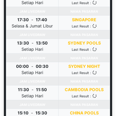
Setiap Hari
Last Result :
JAM LIVEDRAW
NAMA PASARAN
17:30
-
17:40
SINGAPORE
Selasa & Jumat Libur
Last Result :
JAM LIVEDRAW
NAMA PASARAN
13:30
-
13:50
SYDNEY POOLS
Setiap Hari
Last Result :
JAM LIVEDRAW
NAMA PASARAN
00:00
-
00:30
SYDNEY NIGHT
Setiap Hari
Last Result :
JAM LIVEDRAW
NAMA PASARAN
11:30
-
11:50
CAMBODIA POOLS
Setiap Hari
Last Result :
JAM LIVEDRAW
NAMA PASARAN
15:10
-
15:30
CHINA POOLS