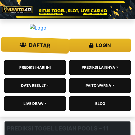
DAFTAR
LOGIN
PREDIKSI HARI INI
PREDIKSI LAINNYA
DATA RESULT
PAITO WARNA
LIVE DRAW
BLOG
PREDIKSI TOGEL LEGIAN POOLS – 11