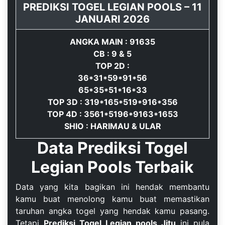
PREDIKSI TOGEL LEGIAN POOLS – 11
JANUARI 2026
ANGKA MAIN
:
91635
CB
:
9 & 5
TOP 2D
:
36*31*59*91*56
65*35*51*16*33
TOP 3D
:
319*165*519*916*356
TOP 4D
:
3561*5196*9163*1653
SHIO
:
HARIMAU & ULAR
Data Prediksi Togel
Legian Pools Terbaik
Data yang kita bagikan ini hendak membantu
kamu buat menolong kamu buat memastikan
taruhan angka togel yang hendak kamu pasang.
Tetapi
Prediksi Togel Legian pools Jitu
ini pula