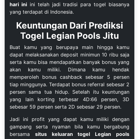
hari ini
ini telah jadi tradisi para togel biasanya
yang terdapat di Indonesia.
Keuntungan Dari Prediksi
Togel Legian Pools Jitu
Buat kamu yang berupaya main hingga kamu
dapat melaksanakan deposit minimun 10 ribu saja
serta kamu bisa mendapatkan banyak bonus yang
akan kamu miliki. Dimana kamu hendak
memperoleh bonus cashback sebesar 5 persen
tiap minggunya. Terdapat bonus referral sebesar 2
persen sama tua hidup. Setelah itu keuntungan
yang lain korting terbesar 4D:66 persen, 3D
sebesar 59 persen serta 2D sebesar 29 persen.
Jadi ini profit yang dapat kamu miliki dengan
gampang serta nyaman bila kamu bergabung
bersama
situs keluaran togel Legian pools