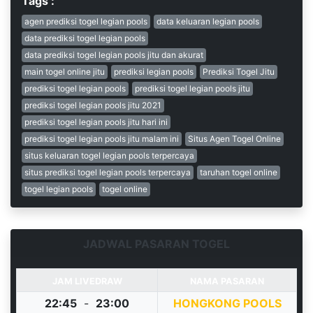
Tags :
agen prediksi togel legian pools
data keluaran legian pools
data prediksi togel legian pools
data prediksi togel legian pools jitu dan akurat
main togel online jitu
prediksi legian pools
Prediksi Togel Jitu
prediksi togel legian pools
prediksi togel legian pools jitu
prediksi togel legian pools jitu 2021
prediksi togel legian pools jitu hari ini
prediksi togel legian pools jitu malam ini
Situs Agen Togel Online
situs keluaran togel legian pools terpercaya
situs prediksi togel legian pools terpercaya
taruhan togel online
togel legian pools
togel online
JADWAL PASARAN TOGEL
JAM LIVEDRAW
NAMA PASARAN
22:45
-
23:00
HONGKONG POOLS