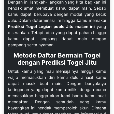
Dengan ini langkah- langkah yang kita bagikan ini
hendak amat membuat kamu dapat main. Sebab
kamu dapat berupaya dengan modal yang kecik
dulu. Dalam determinasi ini hingga kamu memakai
Prediksi Togel Legian pools Jitu malam ini
yang
diserahkan. Tetapi adna yang dapat paham hingga
kamu dapat langsung dapat main dengan
gampang serta nyaman.
Metode Daftar Bermain Togel
dengan Prediksi Togel Jitu
Untuk kamu yang mau menjajalnya hingga kamu
wajib memasukkan diri kamu dulu alhasil kamu
dapat masuk buat main. Dengan banyaknya
keringanan yang dapat kamu miliki dengan cuma
memasukkan hingga akan kami bantu kamu buat
mendaftar. Dengan semudah yang kamu
bayangkan ini hendak memperoleh akun. Dimana
tahap awal kamu dapat membagikan informasi diri