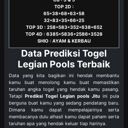
TOP 2D
:
65*38*68*63*58
32*83*35*66*25
TOP 3D
:
258*583*352*638*652
TOP 4D
:
6385*5836*2586*3528
SHIO
:
AYAM & KERBAU
Data Prediksi Togel
Legian Pools Terbaik
Data yang kita bagikan ini hendak membantu
kamu buat menolong kamu buat memastikan
taruhan angka togel yang hendak kamu pasang.
Tetapi
Prediksi Togel Legian pools Jitu
ini pula
berguna buat kamu yang sedang pendatang baru.
Dimana kamu dapat mempelajarinya serta
membacanya dulu alhasil kamu dapat paham serta
taruhan apa yang hendak keluar tiap harinya.