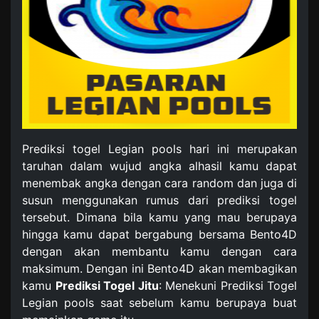
Prediksi togel Legian pools hari ini merupakan
taruhan dalam wujud angka alhasil kamu dapat
menembak angka dengan cara random dan juga di
susun menggunakan rumus dari prediksi togel
tersebut. Dimana bila kamu yang mau berupaya
hingga kamu dapat bergabung bersama Bento4D
dengan akan membantu kamu dengan cara
maksimum. Dengan ini Bento4D akan membagikan
kamu
Prediksi Togel Jitu
: Menekuni Prediksi Togel
Legian pools saat sebelum kamu berupaya buat