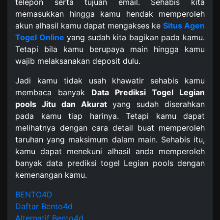
telepon serta tujuan email. Sehabis kita
memasukkan hingga kamu hendak memperoleh
akun alhasil kamu dapat mengakses ke
Situs Agen
Togel Online
yang sudah kita bagikan pada kamu.
Tetapi bila kamu berupaya main hingga kamu
wajib melaksanakan deposit dulu.
Jadi kamu tidak usah khawatir sehabis kamu
membaca banyak
Data Prediksi Togel Legian
pools Jitu dan Akurat
yang sudah diserahkan
pada kamu tiap harinya. Tetapi kamu dapat
melihatnya dengan cara detail buat memperoleh
taruhan yang maksimum dalam main. Sehabis itu,
kamu dapat menekuni alhasil anda memperoleh
banyak data prediksi togel Legian pools dengan
kemenangan kamu.
BENTO4D
Daftar Bento4d
Alternatif Bento4d