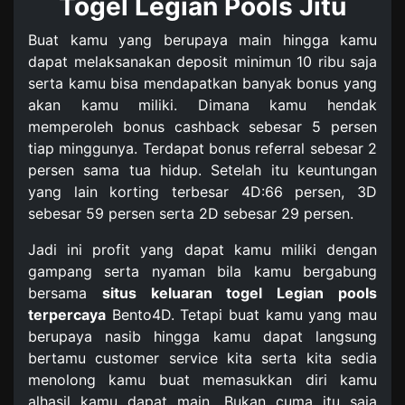
Togel Legian Pools Jitu
Buat kamu yang berupaya main hingga kamu
dapat melaksanakan deposit minimun 10 ribu saja
serta kamu bisa mendapatkan banyak bonus yang
akan kamu miliki. Dimana kamu hendak
memperoleh bonus cashback sebesar 5 persen
tiap minggunya. Terdapat bonus referral sebesar 2
persen sama tua hidup. Setelah itu keuntungan
yang lain korting terbesar 4D:66 persen, 3D
sebesar 59 persen serta 2D sebesar 29 persen.
Jadi ini profit yang dapat kamu miliki dengan
gampang serta nyaman bila kamu bergabung
bersama
situs keluaran togel Legian pools
terpercaya
Bento4D. Tetapi buat kamu yang mau
berupaya nasib hingga kamu dapat langsung
bertamu customer service kita serta kita sedia
menolong kamu buat memasukkan diri kamu
alhasil kamu dapat main. Bukan cuma itu saja