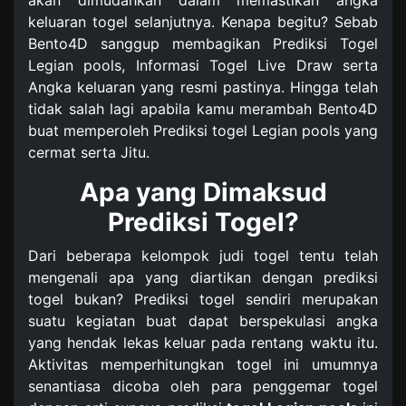
keluaran togel selanjutnya. Kenapa begitu? Sebab
Bento4D sanggup membagikan Prediksi Togel
Legian pools, Informasi Togel Live Draw serta
Angka keluaran yang resmi pastinya. Hingga telah
tidak salah lagi apabila kamu merambah Bento4D
buat memperoleh Prediksi togel Legian pools yang
cermat serta Jitu.
Apa yang Dimaksud
Prediksi Togel?
Dari beberapa kelompok judi togel tentu telah
mengenali apa yang diartikan dengan prediksi
togel bukan? Prediksi togel sendiri merupakan
suatu kegiatan buat dapat berspekulasi angka
yang hendak lekas keluar pada rentang waktu itu.
Aktivitas memperhitungkan togel ini umumnya
senantiasa dicoba oleh para penggemar togel