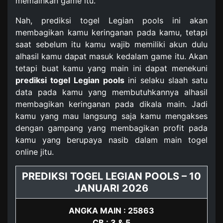
memainkan game itu.
Nah, prediksi togel Legian pools ini akan
membagikan kamu keringanan pada kamu, tetapi
saat sebelum itu kamu wajib memiliki akun dulu
alhasil kamu dapat masuk kedalam game itu. Akan
tetapi buat kamu yang main ini dapat menekuni
prediksi togel Legian pools
ini selaku slaah satu
data pada kamu yang membutuhkannya alhasil
membagikan keringanan pada dikala main. Jadi
kamu yang mau langsung saja kamu mengakses
dengan gampang yang membagikan profit pada
kamu yang berupaya nasib dalam main togel
online jitu.
PREDIKSI TOGEL LEGIAN POOLS – 10
JANUARI 2026
ANGKA MAIN
:
25863
CB
:
3 & 5