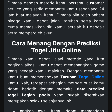
Dimana dengan metode kamu bertamu customer
service yang sedia membantu kamu sepanjang 24
jam buat melayani kamu. Dimana bila telah paham
hingga kamu dapat jalani taruhan serta kamu
cuma memasukkan diri kamu, setelah itu deposit
serta memperoleh akun.
Cara Menang Dengan Prediksi
Togel Jitu Online
Dimana kamu dapat jalani metode yang kita
bagikan alhasil kamu dapat memenangkan game
yang hendak kamu mainkan. Dengan membantu
kamu buat memenangkan
Taruhan
Togel Online
kamu. Nah, terdapat sebagian metode buat kamu
dapat berlatih dengan memakai
data prediksi
togel Legian pools
yang sudah diserahkan
merupakan selaku selanjutnya ini:
Langkah awal kamu dapat memandang