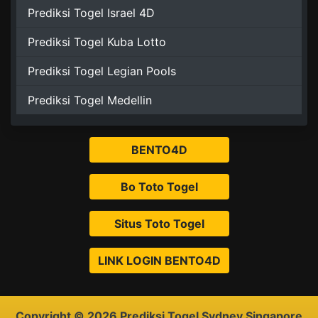
Prediksi Togel Israel 4D
Prediksi Togel Kuba Lotto
Prediksi Togel Legian Pools
Prediksi Togel Medellin
BENTO4D
Bo Toto Togel
Situs Toto Togel
LINK LOGIN BENTO4D
Copyright © 2026 Prediksi Togel Sydney Singapore