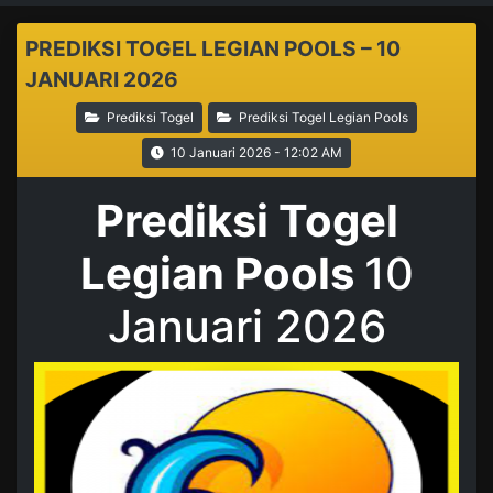
PREDIKSI TOGEL LEGIAN POOLS – 10
JANUARI 2026
Prediksi Togel
Prediksi Togel Legian Pools
10 Januari 2026 - 12:02 AM
Prediksi Togel
Legian Pools
10
Januari 2026