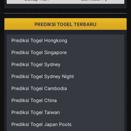
PREDIKSI TOGEL TERBARU
Prediksi Togel Hongkong
Prediksi Togel Singapore
Prediksi Togel Sydney
Prediksi Togel Sydney Night
Prediksi Togel Cambodia
Prediksi Togel China
Prediksi Togel Taiwan
Prediksi Togel Japan Pools