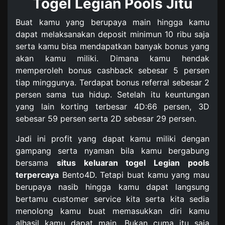
Togel Legian Pools Jitu
Buat kamu yang berupaya main hingga kamu
dapat melaksanakan deposit minimun 10 ribu saja
serta kamu bisa mendapatkan banyak bonus yang
akan kamu miliki. Dimana kamu hendak
memperoleh bonus cashback sebesar 5 persen
tiap minggunya. Terdapat bonus referral sebesar 2
persen sama tua hidup. Setelah itu keuntungan
yang lain korting terbesar 4D:66 persen, 3D
sebesar 59 persen serta 2D sebesar 29 persen.
Jadi ini profit yang dapat kamu miliki dengan
gampang serta nyaman bila kamu bergabung
bersama
situs keluaran togel Legian pools
terpercaya
Bento4D. Tetapi buat kamu yang mau
berupaya nasib hingga kamu dapat langsung
bertamu customer service kita serta kita sedia
menolong kamu buat memasukkan diri kamu
alhasil kamu dapat main. Bukan cuma itu saja