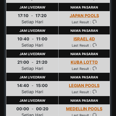
JAM LIVEDRAW
NAMA PASARAN
17:10
-
17:20
JAPAN POOLS
Setiap Hari
Last Result :
JAM LIVEDRAW
NAMA PASARAN
10:40
-
11:00
ISRAEL 4D
Setiap Hari
Last Result :
JAM LIVEDRAW
NAMA PASARAN
21:00
-
21:20
KUBA LOTTO
Setiap Hari
Last Result :
JAM LIVEDRAW
NAMA PASARAN
14:40
-
15:00
LEGIAN POOLS
Setiap Hari
Last Result :
JAM LIVEDRAW
NAMA PASARAN
00:00
-
00:20
MEDELLIN POOLS
Setiap Hari
Last Result :