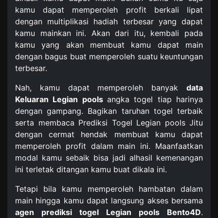
kamu dapat memperoleh profit berkali lipat
dengan multiplikasi hadiah terbesar yang dapat
kamu mainkan ini. Akan dari itu, kembali pada
kamu yang akan membuat kamu dapat main
dengan bagus buat memperoleh suatu keuntungan
terbesar.
Nah, kamu dapat memperoleh banyak
data
Keluaran Legian pools
angka togel tiap harinya
dengan gampang. Bagikan taruhan togel terbaik
serta membaca Prediksi Togel Legian pools Jitu
dengan cermat hendak membuat kamu dapat
memperoleh profit dalam main ini. Maanfaatkan
modal kamu sebaik bisa jadi alhasil kemenangan
ini terletak ditangan kamu buat dikala ini.
Tetapi bila kamu memperoleh hambatan dalam
main hingga kamu dapat langsung akses bersama
agen prediksi togel Legian pools Bento4D
.