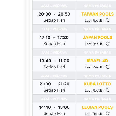
JAM LIVEDRAW
NAMA PASARAN
20:30
-
20:50
TAIWAN POOLS
Setiap Hari
Last Result :
JAM LIVEDRAW
NAMA PASARAN
17:10
-
17:20
JAPAN POOLS
Setiap Hari
Last Result :
JAM LIVEDRAW
NAMA PASARAN
10:40
-
11:00
ISRAEL 4D
Setiap Hari
Last Result :
JAM LIVEDRAW
NAMA PASARAN
21:00
-
21:20
KUBA LOTTO
Setiap Hari
Last Result :
JAM LIVEDRAW
NAMA PASARAN
14:40
-
15:00
LEGIAN POOLS
Setiap Hari
Last Result :