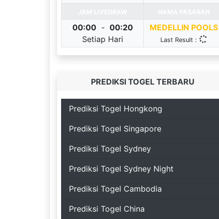
JAM LIVEDRAW
NAMA PASARAN
00:00
-
00:20
MEDELLIN POOLS
Setiap Hari
Last Result :
PREDIKSI TOGEL TERBARU
Prediksi Togel Hongkong
Prediksi Togel Singapore
Prediksi Togel Sydney
Prediksi Togel Sydney Night
Prediksi Togel Cambodia
Prediksi Togel China