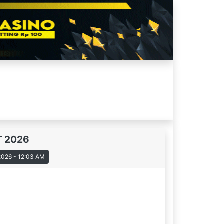
DAFTAR
LOGIN
esult
Paito Warna
Live Draw
Blog
T 2026
2026 - 12:03 AM
a Lotto
31 Maret
6