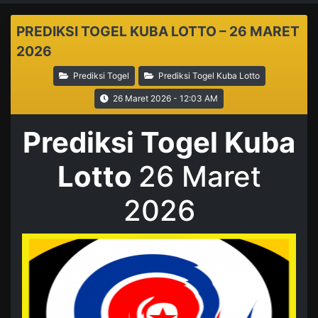
PREDIKSI TOGEL KUBA LOTTO – 26 MARET
2026
Prediksi Togel
Prediksi Togel Kuba Lotto
26 Maret 2026 - 12:03 AM
Prediksi Togel Kuba
Lotto
26 Maret
2026