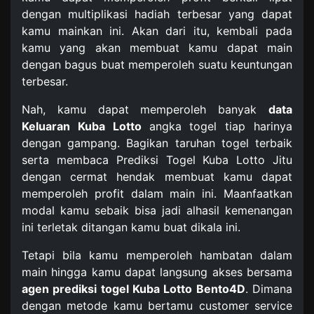
dengan multiplikasi hadiah terbesar yang dapat
kamu mainkan ini. Akan dari itu, kembali pada
kamu yang akan membuat kamu dapat main
dengan bagus buat memperoleh suatu keuntungan
terbesar.
Nah, kamu dapat memperoleh banyak
data
Keluaran Kuba Lotto
angka togel tiap harinya
dengan gampang. Bagikan taruhan togel terbaik
serta membaca Prediksi Togel Kuba Lotto Jitu
dengan cermat hendak membuat kamu dapat
memperoleh profit dalam main ini. Maanfaatkan
modal kamu sebaik bisa jadi alhasil kemenangan
ini terletak ditangan kamu buat dikala ini.
Tetapi bila kamu memperoleh hambatan dalam
main hingga kamu dapat langsung akses bersama
agen prediksi togel Kuba Lotto Bento4D
. Dimana
dengan metode kamu bertamu customer service