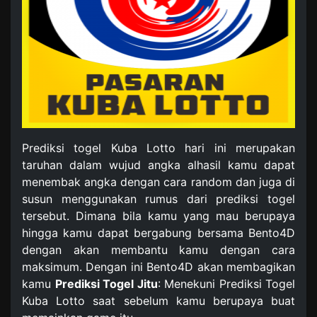
Prediksi togel Kuba Lotto hari ini merupakan
taruhan dalam wujud angka alhasil kamu dapat
menembak angka dengan cara random dan juga di
susun menggunakan rumus dari prediksi togel
tersebut. Dimana bila kamu yang mau berupaya
hingga kamu dapat bergabung bersama Bento4D
dengan akan membantu kamu dengan cara
maksimum. Dengan ini Bento4D akan membagikan
kamu
Prediksi Togel Jitu
: Menekuni Prediksi Togel
Kuba Lotto saat sebelum kamu berupaya buat