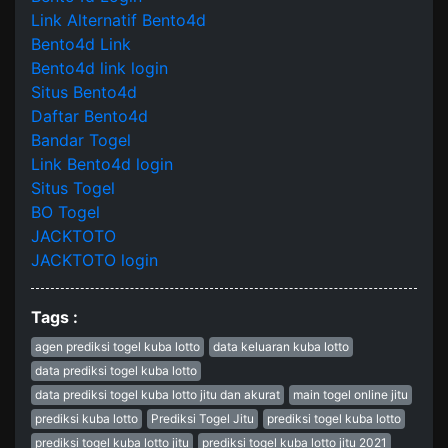
Link Alternatif Bento4d
Bento4d Link
Bento4d link login
Situs Bento4d
Daftar Bento4d
Bandar Togel
Link Bento4d login
Situs Togel
BO Togel
JACKTOTO
JACKTOTO login
Tags :
agen prediksi togel kuba lotto
data keluaran kuba lotto
data prediksi togel kuba lotto
data prediksi togel kuba lotto jitu dan akurat
main togel online jitu
prediksi kuba lotto
Prediksi Togel Jitu
prediksi togel kuba lotto
prediksi togel kuba lotto jitu
prediksi togel kuba lotto jitu 2021