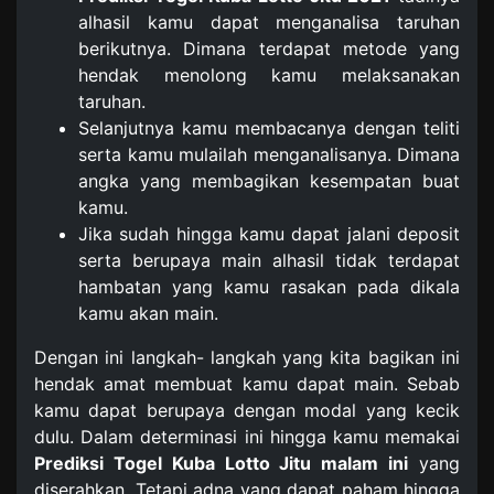
alhasil kamu dapat menganalisa taruhan
berikutnya. Dimana terdapat metode yang
hendak menolong kamu melaksanakan
taruhan.
Selanjutnya kamu membacanya dengan teliti
serta kamu mulailah menganalisanya. Dimana
angka yang membagikan kesempatan buat
kamu.
Jika sudah hingga kamu dapat jalani deposit
serta berupaya main alhasil tidak terdapat
hambatan yang kamu rasakan pada dikala
kamu akan main.
Dengan ini langkah- langkah yang kita bagikan ini
hendak amat membuat kamu dapat main. Sebab
kamu dapat berupaya dengan modal yang kecik
dulu. Dalam determinasi ini hingga kamu memakai
Prediksi Togel Kuba Lotto Jitu malam ini
yang
diserahkan. Tetapi adna yang dapat paham hingga