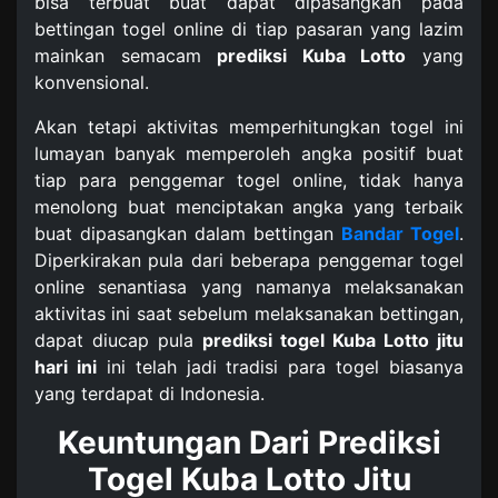
bisa terbuat buat dapat dipasangkan pada
bettingan togel online di tiap pasaran yang lazim
mainkan semacam
prediksi Kuba Lotto
yang
konvensional.
Akan tetapi aktivitas memperhitungkan togel ini
lumayan banyak memperoleh angka positif buat
tiap para penggemar togel online, tidak hanya
menolong buat menciptakan angka yang terbaik
buat dipasangkan dalam bettingan
Bandar Togel
.
Diperkirakan pula dari beberapa penggemar togel
online senantiasa yang namanya melaksanakan
aktivitas ini saat sebelum melaksanakan bettingan,
dapat diucap pula
prediksi togel Kuba Lotto jitu
hari ini
ini telah jadi tradisi para togel biasanya
yang terdapat di Indonesia.
Keuntungan Dari Prediksi
Togel Kuba Lotto Jitu