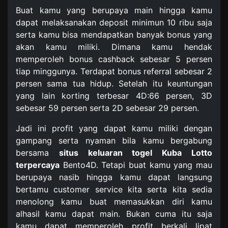
Buat kamu yang berupaya main hingga kamu
dapat melaksanakan deposit minimun 10 ribu saja
serta kamu bisa mendapatkan banyak bonus yang
akan kamu miliki. Dimana kamu hendak
memperoleh bonus cashback sebesar 5 persen
tiap minggunya. Terdapat bonus referral sebesar 2
persen sama tua hidup. Setelah itu keuntungan
yang lain korting terbesar 4D:66 persen, 3D
sebesar 59 persen serta 2D sebesar 29 persen.
Jadi ini profit yang dapat kamu miliki dengan
gampang serta nyaman bila kamu bergabung
bersama
situs keluaran togel Kuba Lotto
terpercaya
Bento4D. Tetapi buat kamu yang mau
berupaya nasib hingga kamu dapat langsung
bertamu customer service kita serta kita sedia
menolong kamu buat memasukkan diri kamu
alhasil kamu dapat main. Bukan cuma itu saja
kamu dapat memperoleh profit berkali lipat