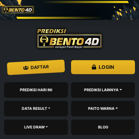
DAFTAR
LOGIN
PREDIKSI HARI INI
PREDIKSI LAINNYA
DATA RESULT
PAITO WARNA
LIVE DRAW
BLOG