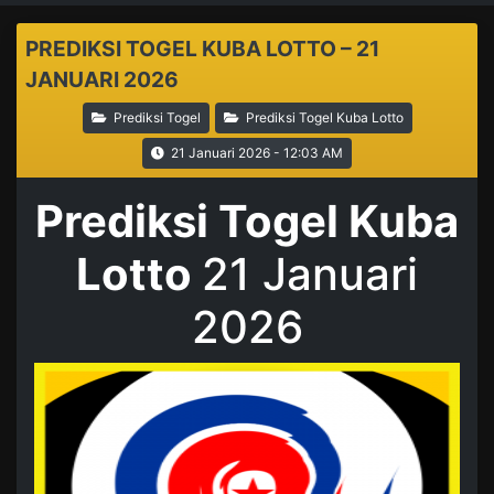
PREDIKSI TOGEL KUBA LOTTO – 21
JANUARI 2026
Prediksi Togel
Prediksi Togel Kuba Lotto
21 Januari 2026 - 12:03 AM
Prediksi Togel Kuba
Lotto
21 Januari
2026