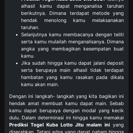
alhasil kamu dapat menganalisa taruhan
berikutnya. Dimana terdapat metode yang
hendak menolong kamu melaksanakan
taruhan.
Selanjutnya kamu membacanya dengan teliti
serta kamu mulailah menganalisanya. Dimana
angka yang membagikan kesempatan buat
kamu.
Jika sudah hingga kamu dapat jalani deposit
serta berupaya main alhasil tidak terdapat
hambatan yang kamu rasakan pada dikala
kamu akan main.
Dengan ini langkah- langkah yang kita bagikan ini
hendak amat membuat kamu dapat main. Sebab
kamu dapat berupaya dengan modal yang kecik
dulu. Dalam determinasi ini hingga kamu memakai
Prediksi Togel Kuba Lotto Jitu malam ini
yang
diserahkan. Tetapi adna yang dapat paham hingga