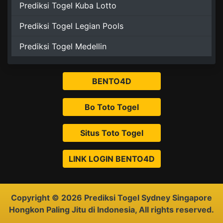
Prediksi Togel Kuba Lotto
Prediksi Togel Legian Pools
Prediksi Togel Medellin
BENTO4D
Bo Toto Togel
Situs Toto Togel
LINK LOGIN BENTO4D
Copyright © 2026 Prediksi Togel Sydney Singapore
Hongkon Paling Jitu di Indonesia, All rights reserved.