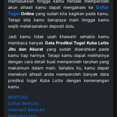
memasukkan hingga kamu hendak memperoleh
akun alhasil kamu dapat mengakses ke
Daftar
Togel
Online
yang sudah kita bagikan pada kamu.
Tetapi bila kamu berupaya main hingga kamu
wajib melaksanakan deposit dulu.
Jadi kamu tidak usah khawatir sehabis kamu
membaca banyak
Data Prediksi Togel Kuba Lotto
Jitu dan Akurat
yang sudah diserahkan pada
kamu tiap harinya. Tetapi kamu dapat melihatnya
dengan cara detail buat memperoleh taruhan yang
maksimum dalam main. Sehabis itu, kamu dapat
menekuni alhasil anda memperoleh banyak data
prediksi togel Kuba Lotto dengan kemenangan
kamu.
BENTO4D
Daftar Bento4d
Alternatif Bento4d
Bento4d Login