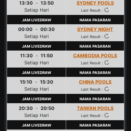
13:30
-
13:50
SYDNEY POOLS
Setiap Hari
Last Result :
JAM LIVEDRAW
NAMA PASARAN
00:00
-
00:30
SYDNEY NIGHT
Setiap Hari
Last Result :
JAM LIVEDRAW
NAMA PASARAN
11:30
-
11:50
CAMBODIA POOLS
Setiap Hari
Last Result :
JAM LIVEDRAW
NAMA PASARAN
15:10
-
15:30
CHINA POOLS
Setiap Hari
Last Result :
JAM LIVEDRAW
NAMA PASARAN
20:30
-
20:50
TAIWAN POOLS
Setiap Hari
Last Result :
JAM LIVEDRAW
NAMA PASARAN