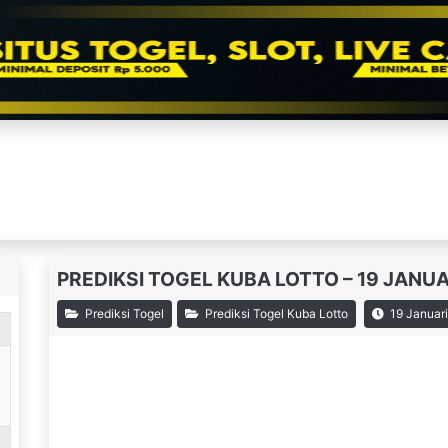
Prediksi Hari Ini
Prediksi Lainnya
Data R
PREDIKSI TOGEL KUBA LOTTO – 19 JANUA
Prediksi Togel
Prediksi Togel Kuba Lotto
19 Januari
Prediksi Togel 
Januari