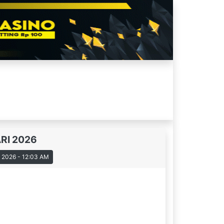
DAFTAR
LOGIN
esult
Paito Warna
Live Draw
Blog
RI 2026
 2026 - 12:03 AM
Kuba Lotto
19
 2026