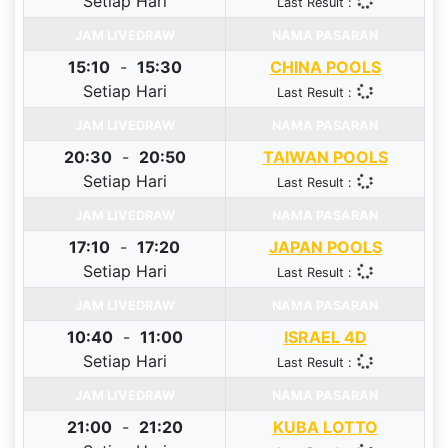
Setiap Hari
Last Result :
JAM LIVEDRAW
NAMA PASARAN
15:10
-
15:30
CHINA POOLS
Setiap Hari
Last Result :
JAM LIVEDRAW
NAMA PASARAN
20:30
-
20:50
TAIWAN POOLS
Setiap Hari
Last Result :
JAM LIVEDRAW
NAMA PASARAN
17:10
-
17:20
JAPAN POOLS
Setiap Hari
Last Result :
JAM LIVEDRAW
NAMA PASARAN
10:40
-
11:00
ISRAEL 4D
Setiap Hari
Last Result :
JAM LIVEDRAW
NAMA PASARAN
21:00
-
21:20
KUBA LOTTO