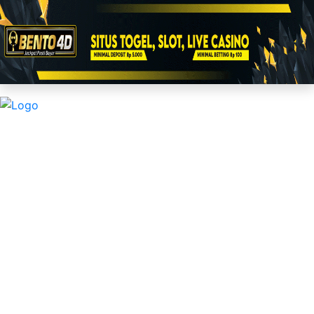
DAFTAR
LOGIN
Prediksi Hari Ini
Prediksi Lainnya
Data Result
Paito Warna