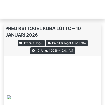
Live Draw
Blog
PREDIKSI TOGEL KUBA LOTTO – 10
JANUARI 2026
Prediksi Togel
Prediksi Togel Kuba Lotto
10 Januari 2026 - 12:03 AM
Prediksi Togel Kuba
Lotto
10 Januari
2026