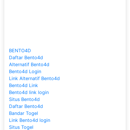
kamu tiap harinya. Tetapi kamu dapat melihatnya
dengan cara detail buat memperoleh taruhan yang
maksimum dalam main. Sehabis itu, kamu dapat
menekuni alhasil anda memperoleh banyak data
prediksi togel Kuba Lotto dengan kemenangan
kamu.
BENTO4D
Daftar Bento4d
Alternatif Bento4d
Bento4d Login
Link Alternatif Bento4d
Bento4d Link
Bento4d link login
Situs Bento4d
Daftar Bento4d
Bandar Togel
Link Bento4d login
Situs Togel