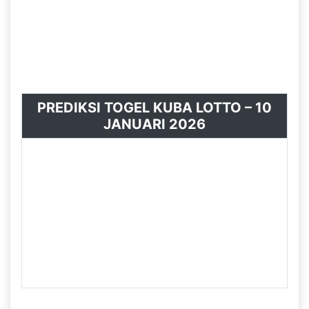
membagikan keringanan pada dikala main. Jadi
kamu yang mau langsung saja kamu mengakses
dengan gampang yang membagikan profit pada
kamu yang berupaya nasib dalam main togel
online jitu.
PREDIKSI TOGEL KUBA LOTTO – 10
JANUARI 2026
ANGKA MAIN
:
10742
CB
:
1 & 7
TOP 2D
:
47*07*40*72*42
27*21*20*10*44
TOP 3D
:
107*072*401*427*201
TOP 4D
:
1074*4270*2017*0724
SHIO
:
KELINCI & KUDA
Data Prediksi Togel