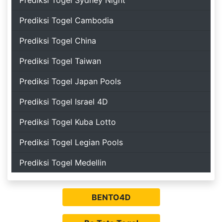
Prediksi Togel Sydney Night
Prediksi Togel Cambodia
Prediksi Togel China
Prediksi Togel Taiwan
Prediksi Togel Japan Pools
Prediksi Togel Israel 4D
Prediksi Togel Kuba Lotto
Prediksi Togel Legian Pools
Prediksi Togel Medellin
BENTO4D