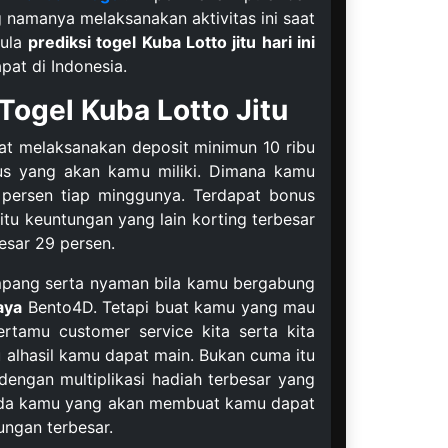
 namanya melaksanakan aktivitas ini saat
pula
prediksi togel Kuba Lotto jitu hari ini
apat di Indonesia.
Togel Kuba Lotto Jitu
t melaksanakan deposit minimun 10 ribu
us yang akan kamu miliki. Dimana kamu
persen tiap minggunya. Terdapat bonus
 itu keuntungan yang lain korting terbesar
esar 29 persen.
ampang serta nyaman bila kamu bergabung
aya
Bento4D. Tetapi buat kamu yang mau
rtamu customer service kita serta kita
alhasil kamu dapat main. Bukan cuma itu
dengan multiplikasi hadiah terbesar yang
 pada kamu yang akan membuat kamu dapat
ngan terbesar.