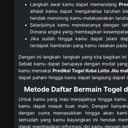
Langkah awal kamu dapat memandang
Pre
alhasil kamu dapat menganalisa taruhan b
hendak menolong kamu melaksanakan taruha
Selanjutnya kamu membacanya dengan telit
Dimana angka yang membagikan kesempatan
Jika sudah hingga kamu dapat jalani depo
terdapat hambatan yang kamu rasakan pada 
Dengan ini langkah- langkah yang kita bagikan i
Sebab kamu dapat berupaya dengan modal yang ke
kamu memakai
Prediksi Togel Kuba Lotto Jitu mal
dapat paham hingga kamu dapat langsung dapat 
Metode Daftar Bermain Togel d
Untuk kamu yang mau menjajalnya hingga kamu w
kamu dapat masuk buat main. Dengan banyakn
dengan cuma memasukkan hingga akan kami 
semudah yang kamu bayangkan ini hendak mem
dapat membagikan informasi diri kamu dengan le