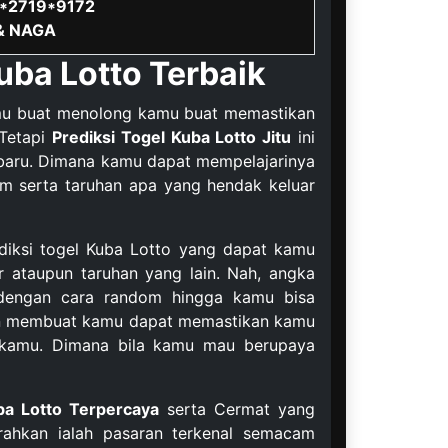
*2719*9172
 & NAGA
uba Lotto Terbaik
amu buat menolong kamu buat memastikan
 Tetapi
Prediksi Togel Kuba Lotto Jitu
ini
baru. Dimana kamu dapat mempelajarinya
m serta taruhan apa yang hendak keluar
diksi togel Kuba Lotto yang dapat kamu
 ataupun taruhan yang lain. Nah, angka
dengan cara random hingga kamu bisa
an membuat kamu dapat memastikan kamu
kamu. Dimana bila kamu mau berupaya
uba Lotto Terpercaya
serta Cermat yang
erahkan ialah pasaran terkenal semacam