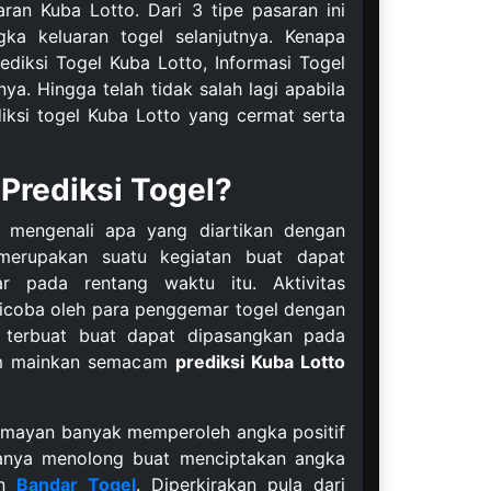
an Kuba Lotto. Dari 3 tipe pasaran ini
a keluaran togel selanjutnya. Kenapa
iksi Togel Kuba Lotto, Informasi Togel
ya. Hingga telah tidak salah lagi apabila
si togel Kuba Lotto yang cermat serta
Prediksi Togel?
h mengenali apa yang diartikan dengan
i merupakan suatu kegiatan buat dapat
r pada rentang waktu itu. Aktivitas
icoba oleh para penggemar togel dengan
a terbuat buat dapat dipasangkan pada
azim mainkan semacam
prediksi Kuba Lotto
 lumayan banyak memperoleh angka positif
 hanya menolong buat menciptakan angka
an
Bandar Togel
. Diperkirakan pula dari