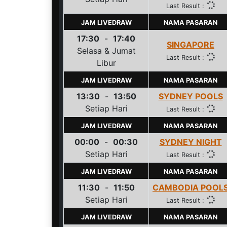
Last Result :
JAM LIVEDRAW
NAMA PASARAN
17:30
-
17:40
SINGAPORE
Selasa & Jumat
Last Result :
Libur
JAM LIVEDRAW
NAMA PASARAN
13:30
-
13:50
SYDNEY POOLS
Setiap Hari
Last Result :
JAM LIVEDRAW
NAMA PASARAN
00:00
-
00:30
SYDNEY NIGHT
Setiap Hari
Last Result :
JAM LIVEDRAW
NAMA PASARAN
11:30
-
11:50
CAMBODIA POOL
Setiap Hari
Last Result :
JAM LIVEDRAW
NAMA PASARAN