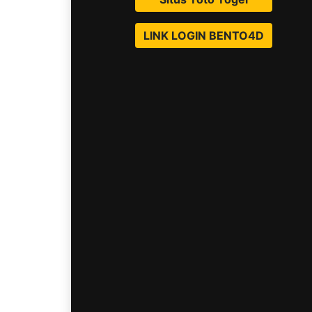
LINK LOGIN BENTO4D