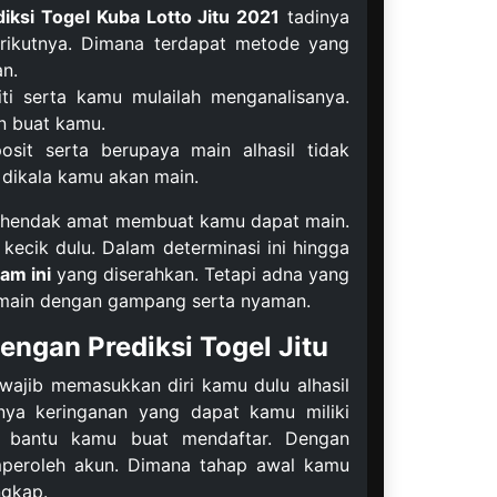
diksi Togel Kuba Lotto Jitu 2021
tadinya
erikutnya. Dimana terdapat metode yang
n.
i serta kamu mulailah menganalisanya.
 buat kamu.
sit serta berupaya main alhasil tidak
dikala kamu akan main.
ni hendak amat membuat kamu dapat main.
cik dulu. Dalam determinasi ini hingga
am ini
yang diserahkan. Tetapi adna yang
main dengan gampang serta nyaman.
engan Prediksi Togel Jitu
ajib memasukkan diri kamu dulu alhasil
ya keringanan yang dapat kamu miliki
bantu kamu buat mendaftar. Dengan
peroleh akun. Dimana tahap awal kamu
ngkap.