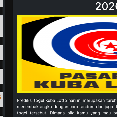
202
S
Prediksi togel Kuba Lotto hari ini merupakan tar
menembak angka dengan cara random dan juga di
togel tersebut. Dimana bila kamu yang mau 