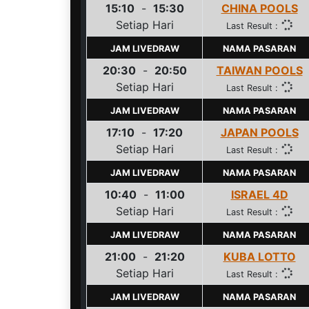
15:10
-
15:30
CHINA POOLS
Setiap Hari
Last Result :
JAM LIVEDRAW
NAMA PASARAN
20:30
-
20:50
TAIWAN POOLS
Setiap Hari
Last Result :
JAM LIVEDRAW
NAMA PASARAN
17:10
-
17:20
JAPAN POOLS
Setiap Hari
Last Result :
JAM LIVEDRAW
NAMA PASARAN
10:40
-
11:00
ISRAEL 4D
Setiap Hari
Last Result :
JAM LIVEDRAW
NAMA PASARAN
21:00
-
21:20
KUBA LOTTO
Setiap Hari
Last Result :
JAM LIVEDRAW
NAMA PASARAN