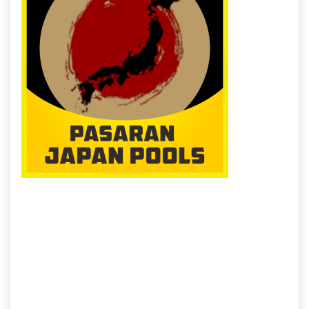
Prediksi togel Japan Pools hari ini merupakan
taruhan dalam wujud angka alhasil kamu dapat
menembak angka dengan cara random dan juga di
susun menggunakan rumus dari prediksi togel
tersebut. Dimana bila kamu yang mau berupaya
hingga kamu dapat bergabung bersama Bento4D
dengan akan membantu kamu dengan cara