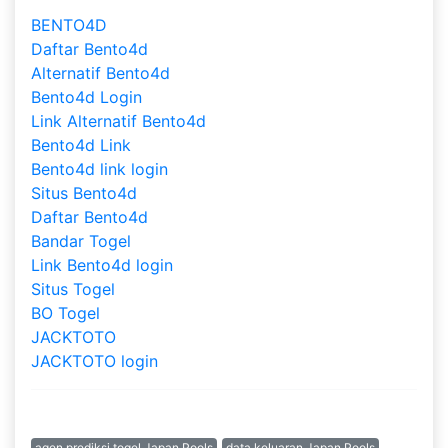
BENTO4D
Daftar Bento4d
Alternatif Bento4d
Bento4d Login
Link Alternatif Bento4d
Bento4d Link
Bento4d link login
Situs Bento4d
Daftar Bento4d
Bandar Togel
Link Bento4d login
Situs Togel
BO Togel
JACKTOTO
JACKTOTO login
Tags :
agen prediksi togel Japan Pools
data keluaran Japan Pools