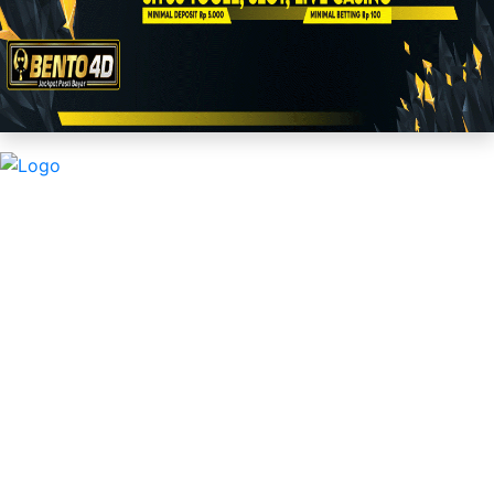
DAFTAR
LOGIN
Prediksi Hari Ini
Prediksi Lainnya
Data Result
Paito Warna