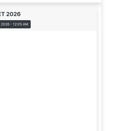
ET 2026
 2026 - 12:05 AM
Japan Pools
27
2026
taruhan dalam wujud angka alhasil kamu
 juga di susun menggunakan rumus dari
yang mau berupaya hingga kamu dapat
mbantu kamu dengan cara maksimum.
diksi Togel Jitu
: Menekuni Prediksi Togel
emainkan game itu.
gikan kamu keringanan pada kamu, tetapi