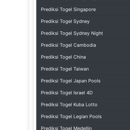
Prediksi Togel Singapore
Prediksi Togel Sydney
Prediksi Togel Sydney Night
Prediksi Togel Cambodia
Prediksi Togel China
Prediksi Togel Taiwan
Prediksi Togel Japan Pools
Prediksi Togel Israel 4D
Prediksi Togel Kuba Lotto
Prediksi Togel Legian Pools
Prediksi Togel Medellin