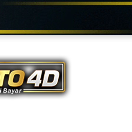
Prediksi Hari Ini
Prediksi Lainnya
Data Result