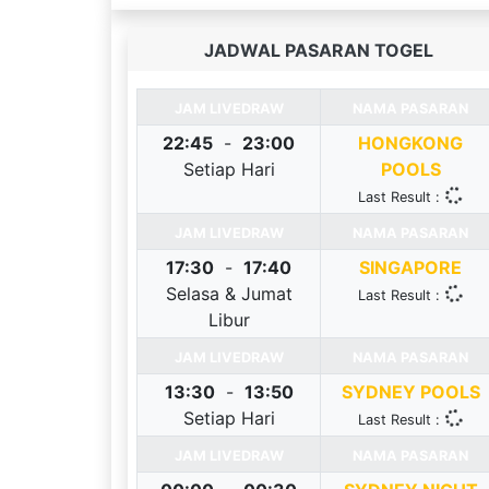
JADWAL PASARAN TOGEL
JAM LIVEDRAW
NAMA PASARAN
22:45
-
23:00
HONGKONG
Setiap Hari
POOLS
Last Result :
JAM LIVEDRAW
NAMA PASARAN
17:30
-
17:40
SINGAPORE
Selasa & Jumat
Last Result :
Libur
JAM LIVEDRAW
NAMA PASARAN
13:30
-
13:50
SYDNEY POOLS
Setiap Hari
Last Result :
JAM LIVEDRAW
NAMA PASARAN